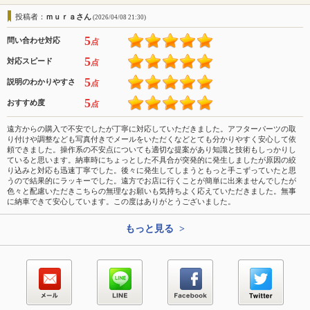
投稿者：
ｍｕｒａさん
(2026/04/08 21:30)
5
問い合わせ対応
点
5
対応スピード
点
5
説明のわかりやすさ
点
5
おすすめ度
点
遠方からの購入で不安でしたが丁寧に対応していただきました。アフターパーツの取
り付けや調整なども写真付きでメールをいただくなどとても分かりやすく安心して依
頼できました。操作系の不安点についても適切な提案があり知識と技術もしっかりし
ていると思います。納車時にちょっとした不具合が突発的に発生しましたが原因の絞
り込みと対応も迅速丁寧でした。後々に発生してしまうともっと手こずっていたと思
うので結果的にラッキーでした。遠方でお店に行くことが簡単に出来ませんでしたが
色々と配慮いただきこちらの無理なお願いも気持ちよく応えていただきました。無事
に納車できて安心しています。この度はありがとうございました。
もっと見る >