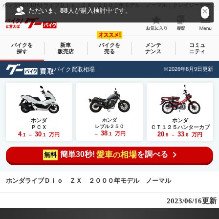
ホンダ(HONDA) ライブＤｉｏ ＺＸ ２０００年モデル ノーマル｜クレイジーモーターワークスムカイ｜新車・中古バイクなら【グーバイク(GooBike)】
88
ただいま、
人が購入検討中です。
バイクを
新車
バイクを
メンテ
コミュ
探す
販売店
売る
ナンス
ニティ
バイク買取相場
※2026年8月9日更新
ホンダ
ホンダ
ホンダ
レブル２５０
ＰＣＸ
ＣＴ１２５ハンターカブ
38
4
30
万円
20
33
.1
万円
万円
.1
.1
～
.9
.6
～
～
簡単30秒!
愛車
相場
を調べる
の
無料
ホンダライブＤｉｏ ＺＸ ２０００年モデル ノーマル
2023/06/16更新