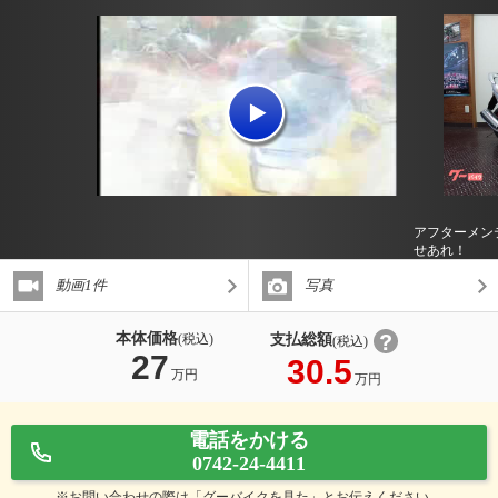
アフターメン
せあれ！
動画1件
写真
本体価格
支払総額
(税込)
(税込)
27
30.5
万円
万円
電話をかける
0742-24-4411
※お問い合わせの際は「グーバイクを見た」とお伝えください。