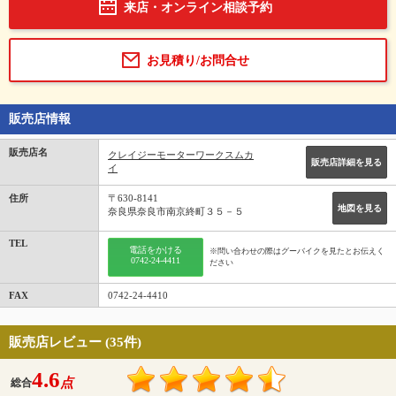
来店・オンライン相談予約
お見積り/お問合せ
販売店情報
販売店名
クレイジーモーターワークスムカ
販売店詳細を見る
イ
住所
〒630-8141
地図を見る
奈良県奈良市南京終町３５－５
TEL
電話をかける
※問い合わせの際はグーバイクを見たとお伝えく
0742-24-4411
ださい
FAX
0742-24-4410
販売店レビュー (35件)
4.6
点
総合