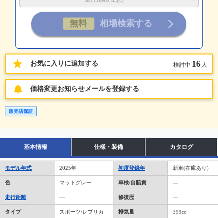
16
お気に入りに追加する
検討中
人
価格変更お知らせメールを登録する
販売店保証
基本情報
仕様・装備
カタログ
モデル年式
2025年
初度登録年
新車(在庫あり)
色
マットグレー
車検/自賠責
―
走行距離
―
修復歴
―
タイプ
スポーツ/レプリカ
排気量
399cc