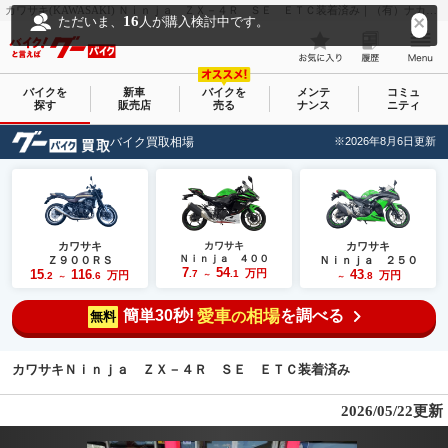
カワサキ(KAWASAKI) Ｎｉｎｊａ ＺＸ－４Ｒ ＳＥ ＥＴＣ装着済み｜（有）ナカムラモータース｜新車・中古バイクなら【グーバイク(GooBike)】
16
ただいま、
人が購入検討中です。
バイクを
新車
バイクを
メンテ
コミュ
探す
販売店
売る
ナンス
ニティ
バイク買取相場
※2026年8月6日更新
カワサキ
カワサキ
カワサキ
Ｎｉｎｊａ ４００
Ｚ９００ＲＳ
Ｎｉｎｊａ ２５０
7
54
15
116
万円
43
.7
.1
万円
万円
.2
.6
～
.8
～
～
簡単30秒!
愛車
相場
を調べる
の
無料
カワサキＮｉｎｊａ ＺＸ－４Ｒ ＳＥ ＥＴＣ装着済み
2026/05/22更新