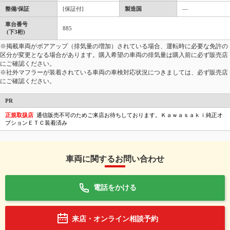
整備/保証
[保証付]
製造国
―
車台番号
885
(下3桁)
※掲載車両がボアアップ（排気量の増加）されている場合、運転時に必要な免許の
区分が変更となる場合があります。購入希望の車両の排気量は購入前に必ず販売店
にご確認ください。
※社外マフラーが装着されている車両の車検対応状況につきましては、必ず販売店
にご確認ください。
PR
正規取扱店
通信販売不可のためご来店お待ちしております。Ｋａｗａｓａｋｉ純正オ
プションＥＴＣ装着済み
車両に関するお問い合わせ
電話をかける
来店・オンライン相談予約