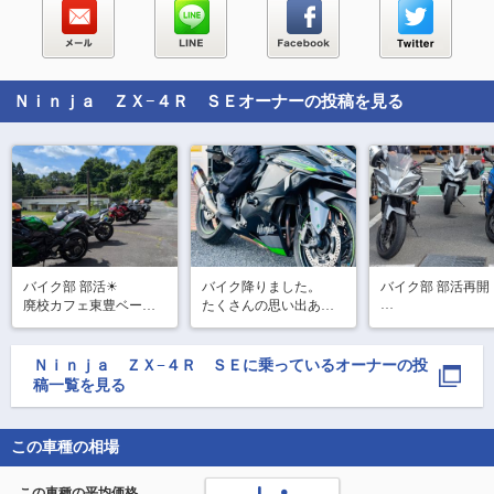
Ｎｉｎｊａ ＺＸ−４Ｒ ＳＥ
オーナーの投稿を見る
バイク部 部活☀

バイク降りました。

バイク部 部活再開

廃校カフェ東豊ベース
たくさんの思い出あり
残り桜🌸と出石そ
(^^)

がとう〜
ー🏍

メニューはもちろんの
FZ6Sさんと青忍様
Ｎｉｎｊａ ＺＸ−４Ｒ ＳＥ
に乗っているオーナーの投
ことお店の人も最高に
一緒に

稿一覧を見る
ほぼほぼ桜は🌸散
ましたが、蕎麦は
この車種の相場
関係なし(^^)

地道300km超  久
この車種の平均価格