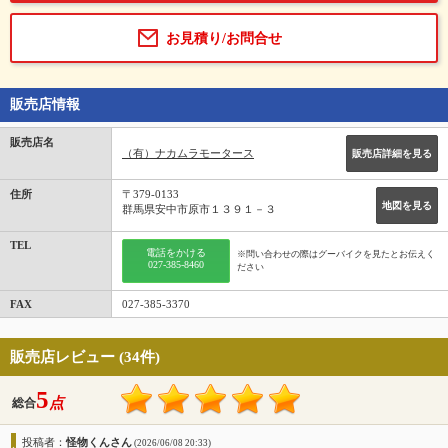
お見積り/お問合せ
販売店情報
販売店名
（有）ナカムラモータース
販売店詳細を見る
住所
〒379-0133
地図を見る
群馬県安中市原市１３９１－３
TEL
電話をかける
※問い合わせの際はグーバイクを見たとお伝えく
027-385-8460
ださい
FAX
027-385-3370
販売店レビュー (34件)
5
点
総合
投稿者：
怪物くんさん
(2026/06/08 20:33)