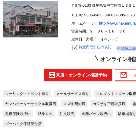
〒379-0133 群馬県安中市原市１３９１
TEL 027-385-8460 FAX 027-385-3370
ホームページ：
http://www.nakamur
営業時間：９：３０～１８：３０
定休日：火曜日・イベント日
特定商取引法の表記
認証工場
オンライン相
来店・オンライン相談予約
ツーリング・イベント有り
メールサービス有り
クレジット・ローン取
ヤマハモーターサイクル取扱店
スズキ契約店
カワサキ正規取扱店
各種保険取扱い
試乗ＯＫ
注文販売
各種パーツ取扱い
駐車場有
グーバイク保証受付店