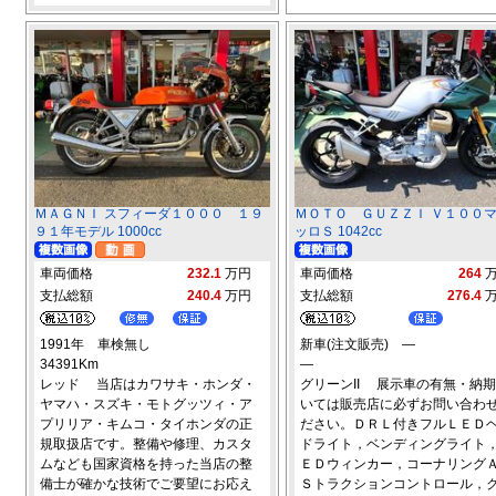
ＭＡＧＮＩ スフィーダ１０００ １９
ＭＯＴＯ ＧＵＺＺＩ Ｖ１００
９１年モデル 1000cc
ッロＳ 1042cc
車両価格
232.1
万円
車両価格
264
支払総額
240.4
万円
支払総額
276.4
1991年 車検無し
新車(注文販売) ―
34391Km
―
レッド 当店はカワサキ・ホンダ・
グリーンII 展示車の有無・納
ヤマハ・スズキ・モトグッツィ・ア
いては販売店に必ずお問い合わ
プリリア・キムコ・タイホンダの正
ださい。ＤＲＬ付きフルＬＥＤ
規取扱店です。整備や修理、カスタ
ドライト，ベンディングライト
ムなども国家資格を持った当店の整
ＥＤウィンカー，コーナリング
備士が確かな技術でご要望にお応え
Ｓトラクションコントロール，