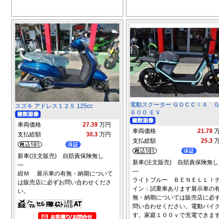
電動スクーター ＧＯＣＣＩＡ 
スズキ アドレス１２５ 125cc
６００ ＥＶ
車両価格
27.39
万円
車両価格
21.78
支払総額
30.3
万円
支払総額
25.3
新車(注文販売) 自賠責保険無し
新車(注文販売) 自賠責保険無し
―
―
紺Ｍ 展示車の有無・納期について
ライトブルー ＢＥＮＥＬＬＩ
は販売店に必ずお問い合わせくださ
イン：試乗車あります展示車の
い。
無・納期については販売店に必
問い合わせください。電動バイ
す。家庭１００ｖで充電できま