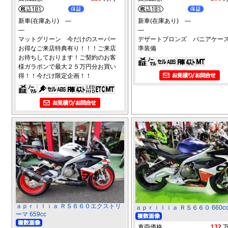
新車(在庫あり) ―
新車(在庫あり) ―
―
―
マットグリーン 今だけのスーパー
デザートブロンズ パニアケー
お得なご来店特典有り！！！ご来店
準装備
お待ちしております！ご契約のお客
様ガラポンで最大２５万円分お買い
得！！今だけ限定企画！！
ａｐｒｉｌｉａ ＲＳ６６０エクストリ
ａｐｒｉｌｉａ ＲＳ６６０ 660c
ーマ 659cc
車両価格
132