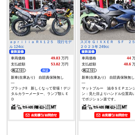
ａｐｒｉｌｉａ ＲＸ１２５ 現行モデ
スズキ ＧＩＸＸＥＲ ＳＦ 
ル 124cc
２０２３年 249cc
車両価格
49.83
万円
車両価格
44
支払総額
53.82
万円
支払総額
48.6
新車(在庫あり) 自賠責保険無し
新車(在庫あり) 自賠責保険無し
―
―
ブラックII 新しくなって登場！デジ
マットブルー 油冷ＳＥＰエン
タルカラーメーター、ランプ類ＬＥ
ン：見た目よりハンドル位置高
Ｄ
でポジション楽です。