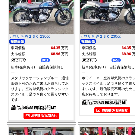
カワサキ Ｗ２３０ 230cc
カワサキ Ｗ２３０ 230cc
車両価格
64.35
万円
車両価格
64.35
支払総額
68.96
万円
支払総額
68.96
新車(在庫あり) 自賠責保険無し
新車(在庫あり) 自賠責保険無し
―
―
メタリックオーシャンブルー 通信
ホワイトＭ 空冷単気筒のクラ
販売不可のためご来店お待ちしてお
ックスタイル：足つき良くて乗
ります。空冷単気筒のクラッシック
すいです。通信販売不可のため
スタイル：足つき良くて乗りやすい
店お待ちしております。
です。