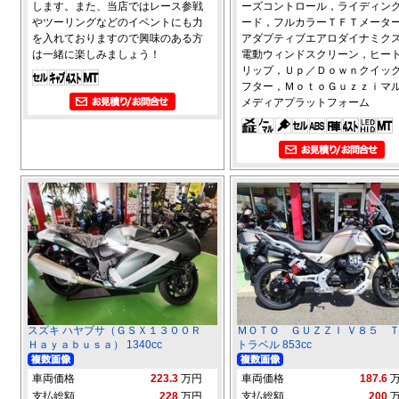
します。また、当店ではレース参戦
ーズコントロール，ライディン
やツーリングなどのイベントにも力
ード，フルカラーＴＦＴメータ
を入れておりますので興味のある方
アダプティブエアロダイナミク
は一緒に楽しみましょう！
電動ウィンドスクリーン，ヒー
リップ，Ｕｐ／Ｄｏｗｎクイッ
フター，ＭｏｔｏＧｕｚｚｉマ
メディアプラットフォーム
スズキ ハヤブサ（ＧＳＸ１３００Ｒ
ＭＯＴＯ ＧＵＺＺＩ Ｖ８５
Ｈａｙａｂｕｓａ） 1340cc
トラベル 853cc
車両価格
223.3
万円
車両価格
187.6
支払総額
228
万円
支払総額
200