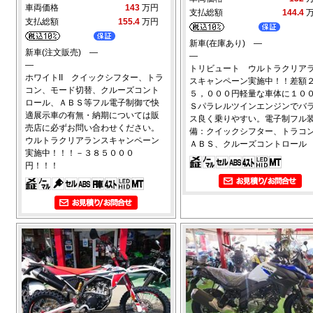
車両価格
143
万円
支払総額
144.4
支払総額
155.4
万円
新車(在庫あり) ―
新車(注文販売) ―
―
―
トリビュート ウルトラクリア
ホワイトII クイックシフター、トラ
スキャンペーン実施中！！差額
コン、モード切替、クルーズコント
５，０００円軽量な車体に１０
ロール、ＡＢＳ等フル電子制御で快
Ｓパラレルツインエンジンでバ
適展示車の有無・納期については販
ス良く乗りやすい。電子制フル
売店に必ずお問い合わせください。
備：クイックシフター、トラコ
ウルトラクリアランスキャンペーン
ＡＢＳ、クルーズコントロール
実施中！！！－３８５０００
円！！！