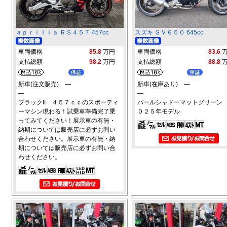
ａｐｒｉｌｉａ ＲＳ４５７ 457cc
スズキ ＳＶ６５０ 645cc
車両価格
85.8
万円
車両価格
83.6
支払総額
98.2
万円
支払総額
88.8
新車(注文販売) ―
新車(在庫あり) ―
―
―
ブラックII ４５７ｃｃのスポーティ
パールシャドーマットグリーン
ーマシン現わる！試乗車準備完了乗
０２５年モデル
ってみてください！展示車の有無・
納期については販売店に必ずお問い
合わせください。展示車の有無・納
期については販売店に必ずお問い合
わせください。