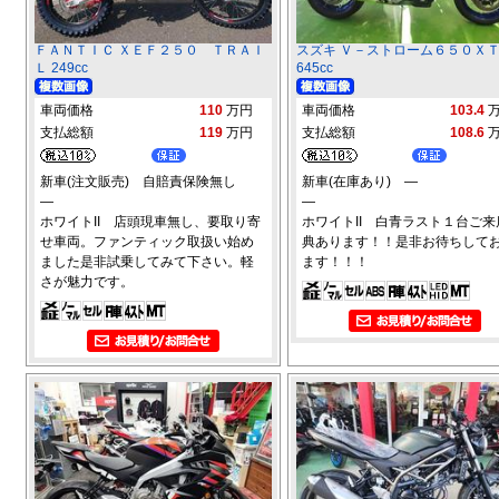
ＦＡＮＴＩＣ ＸＥＦ２５０ ＴＲＡＩ
スズキ Ｖ－ストローム６５０Ｘ
Ｌ 249cc
645cc
車両価格
110
万円
車両価格
103.4
支払総額
119
万円
支払総額
108.6
新車(注文販売) 自賠責保険無し
新車(在庫あり) ―
―
―
ホワイトII 店頭現車無し、要取り寄
ホワイトII 白青ラスト１台ご来
せ車両。ファンティック取扱い始め
典あります！！是非お待ちして
ました是非試乗してみて下さい。軽
ます！！！
さが魅力です。