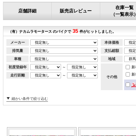
在庫一覧
店舗詳細
販売店レビュー
（一覧表示
35
（有）ナカムラモータース のバイクで
件がヒットしました。
メーカー
本体価格
排気量
支払総額
車種
地域
初度登録年
～
新
新
走行距離
～
その他
細かい条件で絞り込む