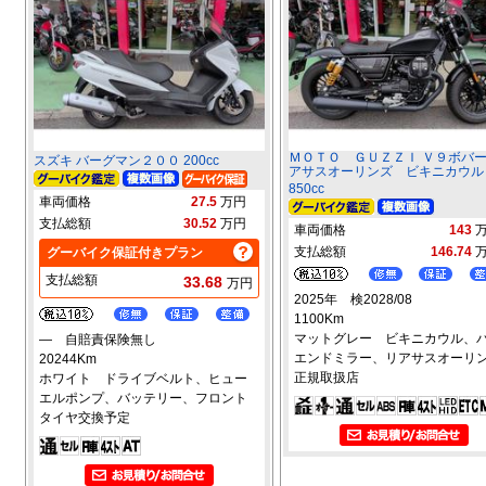
ＭＯＴＯ ＧＵＺＺＩ Ｖ９ボバ
スズキ バーグマン２００ 200cc
アサスオーリンズ ビキニカウル
850cc
車両価格
27.5
万円
支払総額
30.52
万円
車両価格
143
支払総額
146.74
グーバイク保証付きプラン
支払総額
33.68
万円
2025年 検2028/08
1100Km
マットグレー ビキニカウル、
― 自賠責保険無し
エンドミラー、リアサスオーリ
20244Km
正規取扱店
ホワイト ドライブベルト、ヒュー
エルポンプ、バッテリー、フロント
タイヤ交換予定