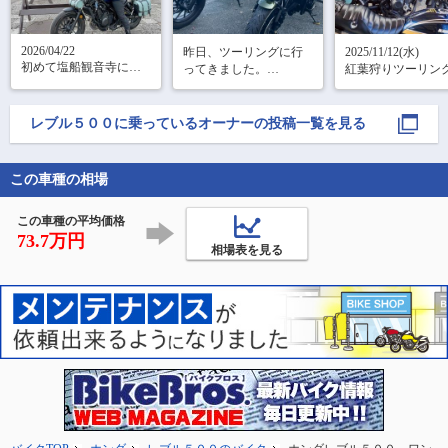
2026/04/22

昨日、ツーリングに行
2025/11/12(水)

初めて塩船観音寺に行
ってきました。

紅葉狩りツーリング
って来ました！！！綺
伊勢まで、ハンバーグ
根

麗すぎるっっ😍でもち
久しぶりの女子ツ
を食べに🏍️

ょっと早過ぎたかもし
テンションMAXで
レブル５００
に乗っているオーナーの投稿一覧を見る
大阪府出発→飯高の道
れないな…😅来年は焦
そのくせ集合時間
の駅で、以前から食べ
らずに行こう〜🤗
まで決めてない…😅
たかった『生ドーナ
ツ』並びました😅フワ
この車種の相場
#仙石原すすき草原
フワて美味しい✨→ハン
箱根ならではの景
バーグ『ナッツベリ
風に揺れるススキ
この車種の平均価格
ー』ボリュー
73.7万円
相場表を見る