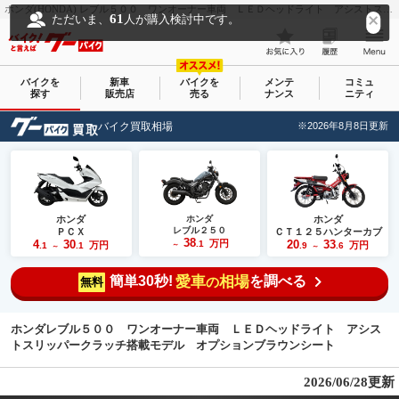
ホンダ(HONDA) レブル５００ ワンオーナー車両 ＬＥＤヘッドライト アシストスリッパークラッチ搭載モデル オプションブラウンシート｜（株）エックスランド｜新車・中古バイクなら【グーバイク(GooBike)】
61
ただいま、
人が購入検討中です。
バイクを
新車
バイクを
メンテ
コミュ
探す
販売店
売る
ナンス
ニティ
バイク買取相場
※2026年8月8日更新
ホンダ
ホンダ
ホンダ
レブル２５０
ＰＣＸ
ＣＴ１２５ハンターカブ
38
4
30
万円
20
33
.1
万円
万円
.1
.1
～
.9
.6
～
～
簡単30秒!
愛車
相場
を調べる
の
無料
ホンダレブル５００ ワンオーナー車両 ＬＥＤヘッドライト アシス
トスリッパークラッチ搭載モデル オプションブラウンシート
2026/06/28更新