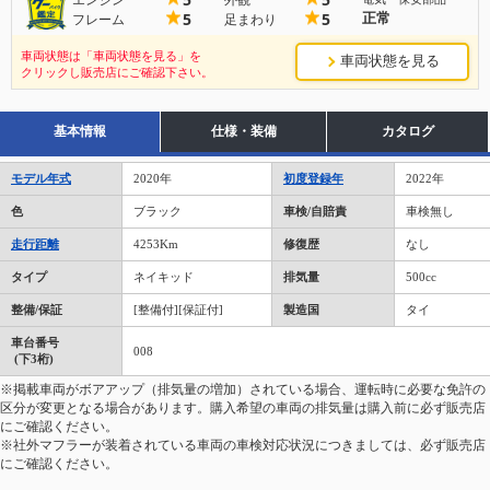
正常
5
5
フレーム
足まわり
車両状態は「車両状態を見る」を
車両状態を見る
クリックし販売店にご確認下さい。
基本情報
仕様・装備
カタログ
モデル年式
2020年
初度登録年
2022年
色
ブラック
車検/自賠責
車検無し
走行距離
4253Km
修復歴
なし
タイプ
ネイキッド
排気量
500cc
整備/保証
[整備付][保証付]
製造国
タイ
車台番号
008
(下3桁)
※掲載車両がボアアップ（排気量の増加）されている場合、運転時に必要な免許の
区分が変更となる場合があります。購入希望の車両の排気量は購入前に必ず販売店
にご確認ください。
※社外マフラーが装着されている車両の車検対応状況につきましては、必ず販売店
にご確認ください。