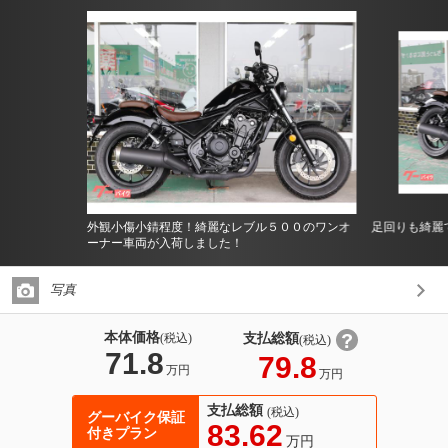
外観小傷小錆程度！綺麗なレブル５００のワンオ
足回りも綺麗
ーナー車両が入荷しました！
写真
本体価格
支払総額
(税込)
(税込)
71.8
79.8
万円
万円
支払総額
(税込)
グーバイク保証
83.62
付きプラン
万円