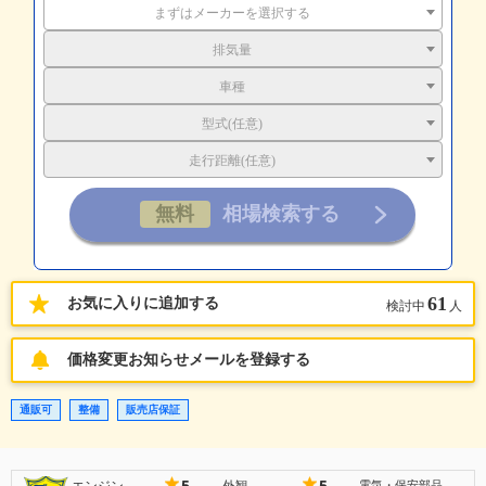
まずはメーカーを選択する
排気量
車種
型式(任意)
走行距離(任意)
61
お気に入りに追加する
検討中
人
価格変更お知らせメールを登録する
通販可
整備
販売店保証
5
5
エンジン
外観
電気・保安部品