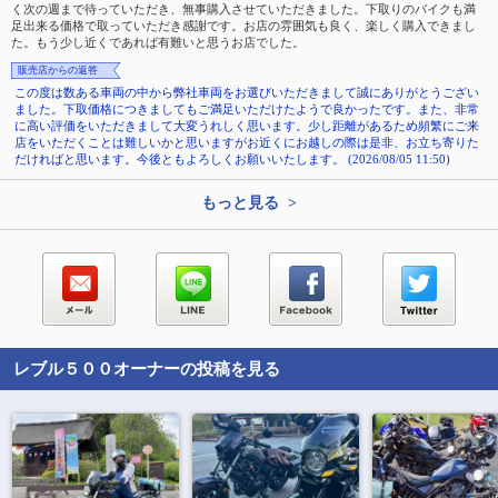
く次の週まで待っていただき、無事購入させていただきました。下取りのバイクも満
足出来る価格で取っていただき感謝です。お店の雰囲気も良く、楽しく購入できまし
た。もう少し近くであれば有難いと思うお店でした。
販売店からの返答
この度は数ある車両の中から弊社車両をお選びいただきまして誠にありがとうござい
ました。下取価格につきましてもご満足いただけたようで良かったです。また、非常
に高い評価をいただきまして大変うれしく思います。少し距離があるため頻繁にご来
店をいただくことは難しいかと思いますがお近くにお越しの際は是非、お立ち寄りた
だければと思います。今後ともよろしくお願いいたします。 (2026/08/05 11:50)
もっと見る >
レブル５００
オーナーの投稿を見る