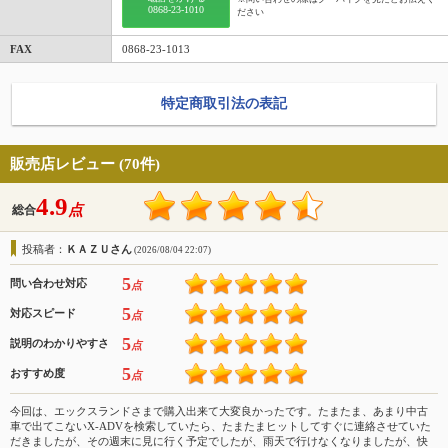
0868-23-1010
ださい
FAX
0868-23-1013
特定商取引法の表記
販売店レビュー (70件)
4.9
点
総合
投稿者：
ＫＡＺＵさん
(2026/08/04 22:07)
5
問い合わせ対応
点
5
対応スピード
点
5
説明のわかりやすさ
点
5
おすすめ度
点
今回は、エックスランドさまで購入出来て大変良かったです。たまたま、あまり中古
車で出てこないX-ADVを検索していたら、たまたまヒットしてすぐに連絡させていた
だきましたが、その週末に見に行く予定でしたが、雨天で行けなくなりましたが、快