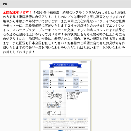
PR
全国配送承ります！
外観小傷小錆程度！綺麗なレブル５００が入荷しました！お探し
の方必見！車両状態に自信アリ！こちらのレブルは車検受け渡し車両となりますので
納車から車検が２年間ついております！また車両は安心満足なバイクライフのご提供
をモットーに、車検整備時に実施いたします２４ヶ月点検と合わせましてエンジンオ
イル、スパークプラグ、ブレーキフルードの交換、そして担当スタッフによる試乗と
心を込めた最終仕上げを行っております！車両状態はもちろん出荷時の仕上がりにも
自信アリ！なお、油脂類の交換はご希望されない場合、支払い総額を抑える事も出来
ます！また配送も日本全国お任せください！お客様のご希望に合わせたお見積りを作
成いたしますので是非一度お問い合わせをいただければと思います！お問い合わせを
お待ちしております！