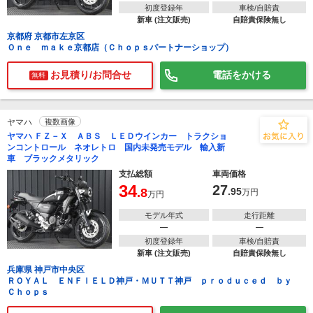
初度登録年
車検/自賠責
新車 (注文販売)
自賠責保険無し
京都府 京都市左京区
Ｏｎｅ ｍａｋｅ京都店（Ｃｈｏｐｓパートナーショップ）
お見積り/お問合せ
電話をかける
無料
ヤマハ
複数画像
ヤマハ ＦＺ－Ｘ ＡＢＳ ＬＥＤウインカー トラクショ
ンコントロール ネオレトロ 国内未発売モデル 輸入新
車 ブラックメタリック
支払総額
車両価格
34
27
.8
.95
万円
万円
モデル年式
走行距離
―
―
初度登録年
車検/自賠責
新車 (注文販売)
自賠責保険無し
兵庫県 神戸市中央区
ＲＯＹＡＬ ＥＮＦＩＥＬＤ神戸・ＭＵＴＴ神戸 ｐｒｏｄｕｃｅｄ ｂｙ
Ｃｈｏｐｓ