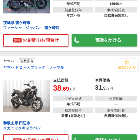
年式不明
1494Km
初度登録年
車検/自賠責
年式不明
自賠責保険無し
茨城県 龍ケ崎市
ファーシャ ジャパン 龍ケ崎店
お見積り/お問合せ
電話をかける
無料
ヤマハ
複数画像
ヤマハ ＦＺ－Ｘブラック ノーマル
支払総額
車両価格
38
31
.69
.9
万円
万円
モデル年式
走行距離
年式不明
―
初度登録年
車検/自賠責
新車 (在庫あり)
自賠責保険無し
和歌山県 田辺市
メカニックキャラバン