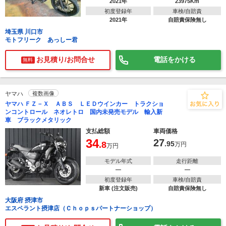
2021年
23975Km
初度登録年
車検/自賠責
2021年
自賠責保険無し
埼玉県 川口市
モトフリーク あっしー君
お見積り/お問合せ
電話をかける
無料
ヤマハ
複数画像
ヤマハ ＦＺ－Ｘ ＡＢＳ ＬＥＤウインカー トラクショ
ンコントロール ネオレトロ 国内未発売モデル 輸入新
車 ブラックメタリック
支払総額
車両価格
34
27
.8
.95
万円
万円
モデル年式
走行距離
―
―
初度登録年
車検/自賠責
新車 (注文販売)
自賠責保険無し
大阪府 摂津市
エスペラント摂津店（Ｃｈｏｐｓパートナーショップ）