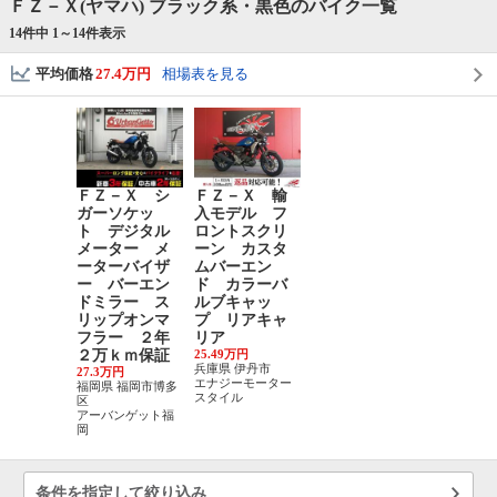
ＦＺ－Ｘ(ヤマハ) ブラック系・黒色のバイク一覧
14件中 1～
14
件表示
平均価格
27.4万円
相場表を見る
ＦＺ－Ｘ シ
ＦＺ－Ｘ 輸
ガーソケッ
入モデル フ
ト デジタル
ロントスクリ
メーター メ
ーン カスタ
ーターバイザ
ムバーエン
ー バーエン
ド カラーバ
ドミラー ス
ルブキャッ
リップオンマ
プ リアキャ
フラー ２年
リア
２万ｋｍ保証
25.49万円
兵庫県 伊丹市
27.3万円
エナジーモーター
福岡県 福岡市博多
スタイル
区
アーバンゲット福
岡
条件を指定して絞り込み