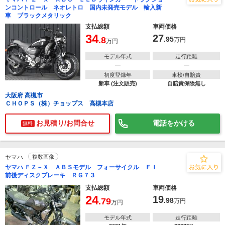
ンコントロール ネオレトロ 国内未発売モデル 輸入新
車 ブラックメタリック
支払総額
車両価格
34
27
.8
.95
万円
万円
モデル年式
走行距離
―
―
初度登録年
車検/自賠責
新車 (注文販売)
自賠責保険無し
大阪府 高槻市
ＣＨＯＰＳ（株）チョップス 高槻本店
お見積り/お問合せ
電話をかける
無料
ヤマハ
複数画像
ヤマハ ＦＺ－Ｘ ＡＢＳモデル フォーサイクル ＦＩ
前後ディスクブレーキ ＲＧ７３
支払総額
車両価格
24
19
.79
.98
万円
万円
モデル年式
走行距離