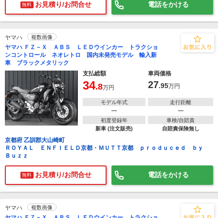
お見積り/お問合せ
電話をかける
無料
ヤマハ
複数画像
ヤマハ ＦＺ－Ｘ ＡＢＳ ＬＥＤウインカー トラクショ
ンコントロール ネオレトロ 国内未発売モデル 輸入新
車 ブラックメタリック
支払総額
車両価格
34
27
.8
.95
万円
万円
モデル年式
走行距離
―
―
初度登録年
車検/自賠責
新車 (注文販売)
自賠責保険無し
京都府 乙訓郡大山崎町
ＲＯＹＡＬ ＥＮＦＩＥＬＤ京都・ＭＵＴＴ京都 ｐｒｏｄｕｃｅｄ ｂｙ
Ｂｕｚｚ
お見積り/お問合せ
電話をかける
無料
ヤマハ
複数画像
ヤマハ ＦＺ－Ｘ ＡＢＳ ＬＥＤウインカー トラクショ