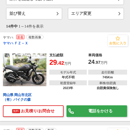
並び替え
エリア変更
14件中
1～
14
件を表示
ヤマハ
新着
複数画像
ヤマハ ＦＺ－Ｘ
支払総額
車両価格
29
24
.42
.97
万円
万円
モデル年式
走行距離
年式不明
745Km
初度登録年
車検/自賠責
2023年
自賠責保険無し
岡山県 岡山市北区
（有）バイクの森
お見積り/お問合せ
電話をかける
無料