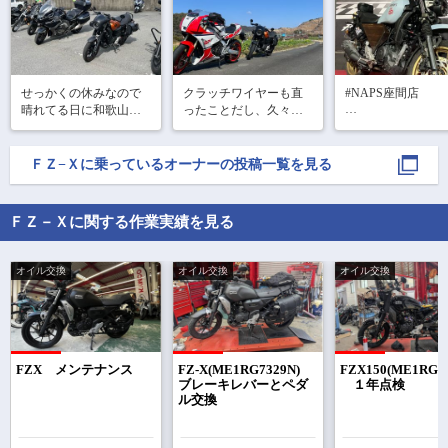
せっかくの休みなので
クラッチワイヤーも直
#NAPS座間店

晴れてる日に和歌山ま
ったことだし、久々の
こーゆー場所ある
で！

房総半島へ！

っちゃうよねー♪

ほとんど高速乗ってた
気候も良くて絶好のツ
ＦＺ−Ｘ
に乗っているオーナーの投稿一覧を見る
#FZX乗りと繋がり
だけだったけど、乗ら
ーリング日和

#fzx150

ないよりは乗ったほう
相変わらずアクアライ
#FZX日本

が楽しいからOK！
ンは混んでる😅

ＦＺ－Ｘに関する作業実績を見る
#ウォールアート
友にチェーン伸びすぎ
と指摘されたので来週
オイル交換
オイル交換
オイル交換
直します笑

皆様も良きバイクラ
で
相場をチェック！
車種選択するだけ、かんたん相場検索
FZX メンテナンス
FZ-X(ME1RG7329N)
FZX150(ME1RG73
ブレーキレバーとペダ
１年点検
ル交換
まずはメーカーを選択する
排気量