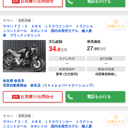
お見積り/お問合せ
電話をかける
無料
ヤマハ
複数画像
ヤマハ ＦＺ－Ｘ ＡＢＳ ＬＥＤウインカー トラクショ
ンコントロール ネオレトロ 国内未発売モデル 輸入新
車 ブラックメタリック
支払総額
車両価格
34
27
.8
.95
万円
万円
モデル年式
走行距離
―
―
初度登録年
車検/自賠責
新車 (注文販売)
自賠責保険無し
奈良県 奈良市
宮西自動車商会 奈良店（Ｃｈｏｐｓパートナーショップ）
お見積り/お問合せ
電話をかける
無料
ヤマハ
複数画像
ヤマハ ＦＺ－Ｘ ＡＢＳ ＬＥＤウインカー トラクショ
ンコントロール ネオレトロ 国内未発売モデル 輸入新