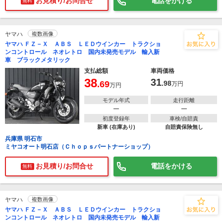
お見積り/お問合せ
電話をかける
無料
ヤマハ
複数画像
ヤマハ ＦＺ－Ｘ ＡＢＳ ＬＥＤウインカー トラクショ
ンコントロール ネオレトロ 国内未発売モデル 輸入新
車 ブラックメタリック
支払総額
車両価格
38
31
.69
.98
万円
万円
モデル年式
走行距離
―
―
初度登録年
車検/自賠責
新車 (在庫あり)
自賠責保険無し
兵庫県 明石市
ミヤコオート明石店（Ｃｈｏｐｓパートナーショップ）
お見積り/お問合せ
電話をかける
無料
ヤマハ
複数画像
ヤマハ ＦＺ－Ｘ ＡＢＳ ＬＥＤウインカー トラクショ
ンコントロール ネオレトロ 国内未発売モデル 輸入新