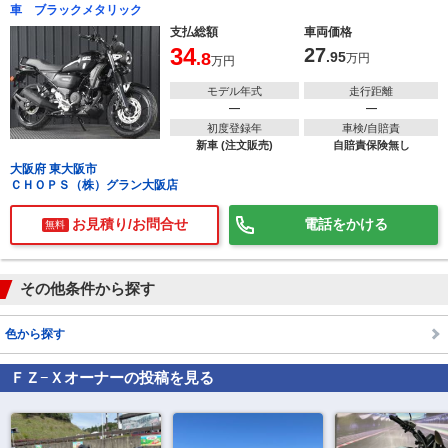
車 ブラックメタリック
支払総額
車両価格
34
27
.8
.95
万円
万円
モデル年式
走行距離
―
―
初度登録年
車検/自賠責
新車 (注文販売)
自賠責保険無し
大阪府 東大阪市
ＣＨＯＰＳ（株）グラン大阪店
お見積り/お問合せ
電話をかける
無料
その他条件から探す
色から探す
ＦＺ−Ｘ
オーナーの投稿を見る