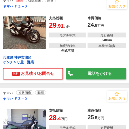
ヤマハ
更新
複数画像
動画
ヤマハ ＦＺ－Ｘ
支払総額
車両価格
29
24
.91
.8
万円
万円
モデル年式
走行距離
―
648Km
初度登録年
車検/自賠責
年式不明
―
兵庫県 神戸市灘区
ゲンチャリ屋 灘店
お見積り/お問合せ
電話をかける
無料
ヤマハ
複数画像
動画
ヤマハ ＦＺ－Ｘ
支払総額
車両価格
28
25
.4
.5
万円
万円
モデル年式
走行距離