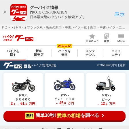
グーバイク情報
PROTO CORPORATION
表示
日本最大級の中古バイク検索アプリ
ＦＺ－Ｘ(ヤマハ) ブラック系・黒色の新車・中古バイク一覧｜新車・中古バイク・二輪車・オートバイ情報なら【グーバイク(GooBike)】
バイクを
新車
バイクを
メンテ
コミュ
探す
販売店
売る
ナンス
ニティ
バイク買取相場
※2026年8月9日更新
ヤマハ
ヤマハ
ヤマハ
ＹＺＦ－Ｒ２５
ＳＲ４００
ビーノ
45
2
61
万円
12
.8
万円
万円
.1
.1
～
.2
～
～
簡単30秒!
愛車
相場
を調べる
の
無料