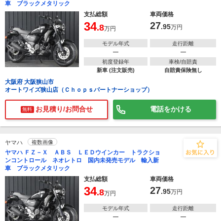
車 ブラックメタリック
支払総額
車両価格
34
27
.8
.95
万円
万円
モデル年式
走行距離
―
―
初度登録年
車検/自賠責
新車 (注文販売)
自賠責保険無し
大阪府 大阪狭山市
オートワイズ狭山店（Ｃｈｏｐｓパートナーショップ）
お見積り/お問合せ
電話をかける
無料
ヤマハ
複数画像
ヤマハ ＦＺ－Ｘ ＡＢＳ ＬＥＤウインカー トラクショ
ンコントロール ネオレトロ 国内未発売モデル 輸入新
車 ブラックメタリック
支払総額
車両価格
34
27
.8
.95
万円
万円
モデル年式
走行距離
―
―