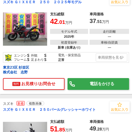
スズキ ＧＩＸＸＥＲ ２５０ ２０２５年モデル
支払総額
車両価格
42
37
.01
.51
万円
万円
モデル年式
走行距離
2025年
―
初度登録年
車検/自賠責
新車 (在庫あり)
―
S
S
電気・保安部品
エンジン
外観
車両状態を見る
S
S
フレーム
足まわり
正常
東京23区 杉並区
株式会社 志野
お見積り/お問合せ
電話をかける
無料
スズキ
新着
複数画像
スズキ ＧＩＸＸＥＲ ２５０パールグレッシャーホワイト
支払総額
車両価格
51
49
.85
.28
万円
万円