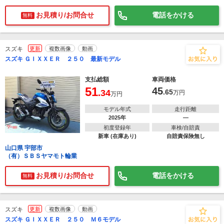
お見積り/お問合せ
電話をかける
無料
スズキ
更新
複数画像
動画
スズキ ＧＩＸＸＥＲ ２５０ 最新モデル
支払総額
車両価格
51
45
.34
.65
万円
万円
モデル年式
走行距離
2025年
―
初度登録年
車検/自賠責
新車 (在庫あり)
自賠責保険無し
山口県 宇部市
（有）ＳＢＳヤマモト輪業
お見積り/お問合せ
電話をかける
無料
スズキ
更新
複数画像
動画
スズキ ＧＩＸＸＥＲ ２５０ Ｍ６モデル