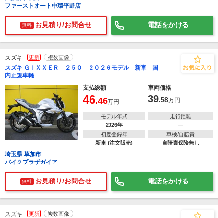
ファーストオート中環平野店
お見積り/お問合せ
電話をかける
無料
スズキ
更新
複数画像
スズキ ＧＩＸＸＥＲ ２５０ ２０２６モデル 新車 国
内正規車輛
支払総額
車両価格
46
39
.46
.58
万円
万円
モデル年式
走行距離
2026年
―
初度登録年
車検/自賠責
新車 (注文販売)
自賠責保険無し
埼玉県 草加市
バイクプラザガイア
お見積り/お問合せ
電話をかける
無料
スズキ
更新
複数画像