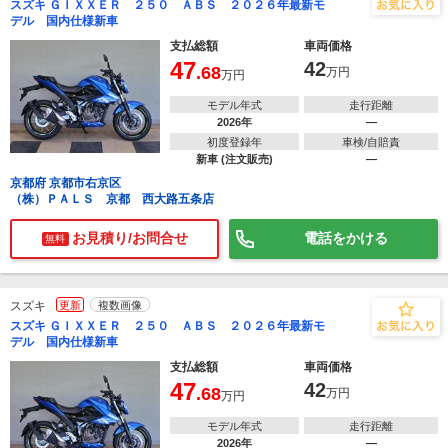
スズキ ＧＩＸＸＥＲ ２５０ ＡＢＳ ２０２６年最新モ
デル 国内仕様新車
支払総額
車両価格
47
42
.68
万円
万円
モデル年式
走行距離
2026年
―
初度登録年
車検/自賠責
新車 (注文販売)
―
京都府 京都市右京区
（株）ＰＡＬＳ 京都 西大路五条店
お見積り/お問合せ
電話をかける
無料
スズキ
更新
複数画像
スズキ ＧＩＸＸＥＲ ２５０ ＡＢＳ ２０２６年最新モ
デル 国内仕様新車
支払総額
車両価格
47
42
.68
万円
万円
モデル年式
走行距離
2026年
―