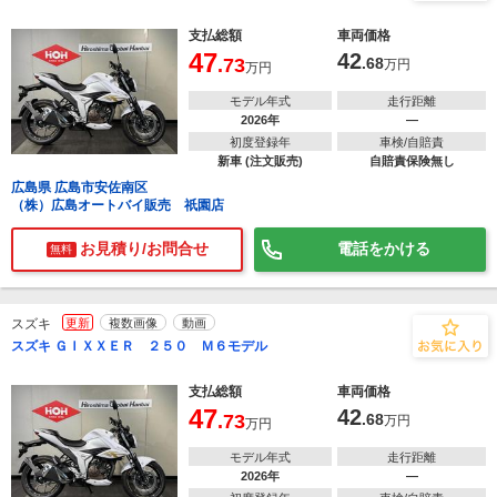
支払総額
車両価格
47
42
.73
.68
万円
万円
モデル年式
走行距離
2026年
―
初度登録年
車検/自賠責
新車 (注文販売)
自賠責保険無し
広島県 広島市安佐南区
（株）広島オートバイ販売 祇園店
お見積り/お問合せ
電話をかける
無料
スズキ
更新
複数画像
動画
スズキ ＧＩＸＸＥＲ ２５０ Ｍ６モデル
支払総額
車両価格
47
42
.73
.68
万円
万円
モデル年式
走行距離
2026年
―