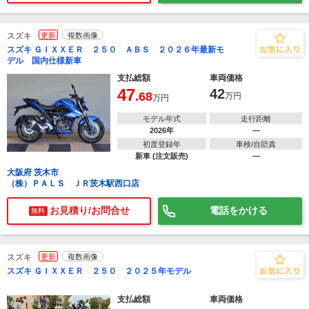
スズキ
更新
複数画像
スズキ ＧＩＸＸＥＲ ２５０ ＡＢＳ ２０２６年最新モ
デル 国内仕様新車
支払総額
車両価格
47
42
.68
万円
万円
モデル年式
走行距離
2026年
―
初度登録年
車検/自賠責
新車 (注文販売)
―
大阪府 茨木市
（株）ＰＡＬＳ ＪＲ茨木駅西口店
お見積り/お問合せ
電話をかける
無料
スズキ
更新
複数画像
スズキ ＧＩＸＸＥＲ ２５０ ２０２５年モデル
支払総額
車両価格