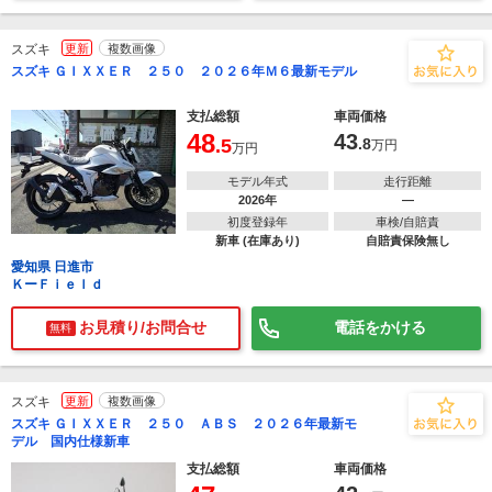
スズキ
更新
複数画像
スズキ ＧＩＸＸＥＲ ２５０ ２０２６年Ｍ６最新モデル
支払総額
車両価格
48
43
.5
.8
万円
万円
モデル年式
走行距離
2026年
―
初度登録年
車検/自賠責
新車 (在庫あり)
自賠責保険無し
愛知県 日進市
ＫーＦｉｅｌｄ
お見積り/お問合せ
電話をかける
無料
スズキ
更新
複数画像
スズキ ＧＩＸＸＥＲ ２５０ ＡＢＳ ２０２６年最新モ
デル 国内仕様新車
支払総額
車両価格