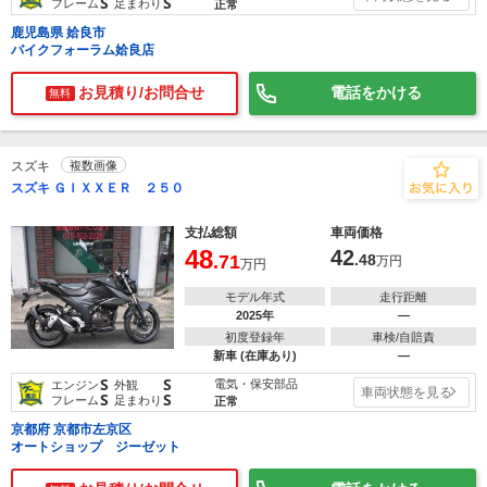
S
S
フレーム
足まわり
正常
鹿児島県 姶良市
バイクフォーラム姶良店
お見積り/お問合せ
電話をかける
無料
スズキ
複数画像
スズキ ＧＩＸＸＥＲ ２５０
支払総額
車両価格
48
42
.71
.48
万円
万円
モデル年式
走行距離
2025年
―
初度登録年
車検/自賠責
新車 (在庫あり)
―
S
S
電気・保安部品
エンジン
外観
車両状態を見る
S
S
フレーム
足まわり
正常
京都府 京都市左京区
オートショップ ジーゼット