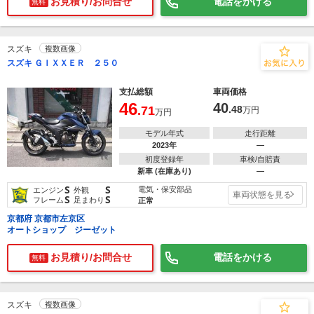
お見積り/お問合せ
電話をかける
無料
スズキ
複数画像
スズキ ＧＩＸＸＥＲ ２５０
支払総額
車両価格
46
40
.71
.48
万円
万円
モデル年式
走行距離
2023年
―
初度登録年
車検/自賠責
新車 (在庫あり)
―
S
S
電気・保安部品
エンジン
外観
車両状態を見る
S
S
フレーム
足まわり
正常
京都府 京都市左京区
オートショップ ジーゼット
お見積り/お問合せ
電話をかける
無料
スズキ
複数画像