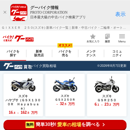
グーバイク情報
PROTO CORPORATION
表示
日本最大級の中古バイク検索アプリ
ＧＩＸＸＥＲ ２５０(スズキ) 新車バイク一覧｜新車・中古バイク・二輪車・オートバイ情報なら【グーバイク(GooBike)】
バイクを
新車
バイクを
メンテ
コミュ
探す
販売店
売る
ナンス
ニティ
バイク買取相場
※2026年8月7日更新
スズキ
スズキ
スズキ
ＧＳＸ２５０Ｒ
ハヤブサ（ＧＳＸ１３０
ＧＳＲ２５０
32
万円
6
23
０Ｒ Ｈａｙａｂｕｓ
.5
万円
～
.1
.2
～
ａ）
16
162
万円
.4
.5
～
簡単30秒!
愛車
相場
を調べる
の
無料