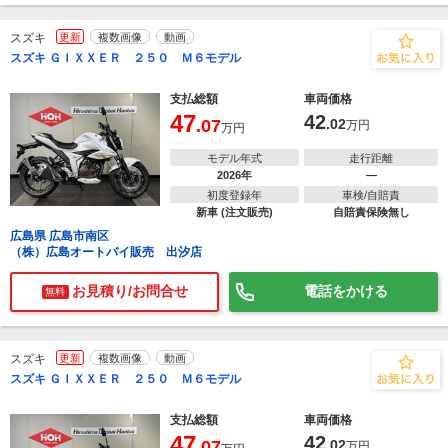
スズキ
更新
複数画像
動画
スズキ ＧＩＸＸＥＲ ２５０ Ｍ６モデル
支払総額
車両価格
47
42
.07
.02
万円
万円
モデル年式
走行距離
2026年
―
初度登録年
車検/自賠責
新車 (注文販売)
自賠責保険無し
広島県 広島市南区
（株）広島オートバイ販売 出汐店
お見積り/お問合せ
電話をかける
無料
スズキ
更新
複数画像
動画
スズキ ＧＩＸＸＥＲ ２５０ Ｍ６モデル
支払総額
車両価格
47
42
.07
.02
万円