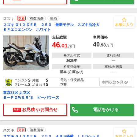
スズキ
更新
複数画像
動画
スズキ ＧＩＸＸＥＲ ２５０ 最新モデル スズキ油冷Ｓ
ＥＰエコエンジン ホワイト
支払総額
車両価格
46
40
.01
.98
万円
万円
モデル年式
走行距離
2026年
―
初度登録年
車検/自賠責
新車 (在庫あり)
―
S
S
電気・保安部品
エンジン
外観
車両状態を見る
S
S
フレーム
足まわり
正常
東京23区 足立区
ＢーＰＯＷＥＲ’Ｓ ビーパワーズ
お見積り/お問合せ
電話をかける
無料
スズキ
更新
複数画像
スズキ ＧＩＸＸＥＲ ２５０ ＡＢＳ搭載 ＬＥＤヘッド