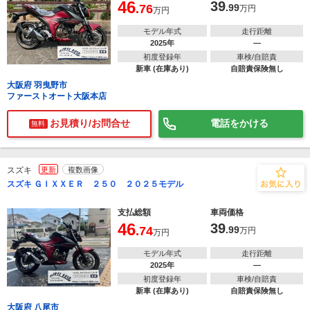
46
39
.76
.99
万円
万円
モデル年式
走行距離
2025年
―
初度登録年
車検/自賠責
新車 (在庫あり)
自賠責保険無し
大阪府 羽曳野市
ファーストオート大阪本店
お見積り/お問合せ
電話をかける
無料
スズキ
更新
複数画像
スズキ ＧＩＸＸＥＲ ２５０ ２０２５モデル
支払総額
車両価格
46
39
.74
.99
万円
万円
モデル年式
走行距離
2025年
―
初度登録年
車検/自賠責
新車 (在庫あり)
自賠責保険無し
大阪府 八尾市