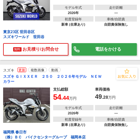
モデル年式
走行距離
2026年
―
初度登録年
車検/自賠責
新車 (在庫あり)
自賠責保険無し
東京23区 世田谷区
スズキワールド 世田谷
お見積り/お問合せ
電話をかける
無料
スズキ
更新
複数画像
動画
スズキ ＧＩＸＸＥＲ ２５０ ２０２６年モデル ＮＥＷ
カラー
支払総額
車両価格
54
49
.44
.28
万円
万円
モデル年式
走行距離
2026年
―
初度登録年
車検/自賠責
新車 (在庫あり)
自賠責保険無し
福岡県 春日市
（株）ＢＣ バイクセンターグループ 福岡本店