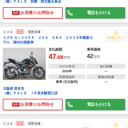
（株）ＰＡＬＳ 京都 西大路五条店
お見積り/お問合せ
電話をかける
無料
スズキ
更新
複数画像
スズキ ＧＩＸＸＥＲ ２５０ ＡＢＳ ２０２６年最新モ
デル 国内仕様新車
支払総額
車両価格
47
42
.68
万円
万円
モデル年式
走行距離
2026年
―
初度登録年
車検/自賠責
新車 (注文販売)
―
大阪府 茨木市
（株）ＰＡＬＳ ＪＲ茨木駅西口店
お見積り/お問合せ
電話をかける
無料
スズキ
更新
複数画像