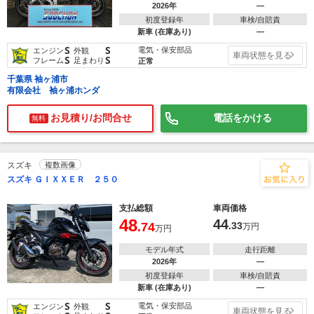
2026年
―
初度登録年
車検/自賠責
新車 (在庫あり)
―
S
S
電気・保安部品
エンジン
外観
車両状態を見る
S
S
フレーム
足まわり
正常
千葉県 袖ヶ浦市
有限会社 袖ヶ浦ホンダ
お見積り/お問合せ
電話をかける
無料
スズキ
複数画像
スズキ ＧＩＸＸＥＲ ２５０
支払総額
車両価格
48
44
.74
.33
万円
万円
モデル年式
走行距離
2026年
―
初度登録年
車検/自賠責
新車 (在庫あり)
―
S
S
電気・保安部品
エンジン
外観
車両状態を見る