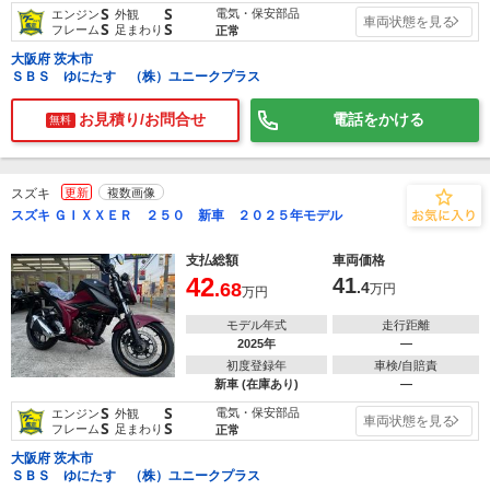
S
S
電気・保安部品
エンジン
外観
車両状態を見る
S
S
フレーム
足まわり
正常
大阪府 茨木市
ＳＢＳ ゆにたす （株）ユニークプラス
お見積り/お問合せ
電話をかける
無料
スズキ
更新
複数画像
スズキ ＧＩＸＸＥＲ ２５０ 新車 ２０２５年モデル
支払総額
車両価格
42
41
.68
.4
万円
万円
モデル年式
走行距離
2025年
―
初度登録年
車検/自賠責
新車 (在庫あり)
―
S
S
電気・保安部品
エンジン
外観
車両状態を見る
S
S
フレーム
足まわり
正常
大阪府 茨木市
ＳＢＳ ゆにたす （株）ユニークプラス