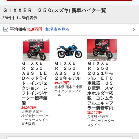
ＧＩＸＸＥＲ ２５０(スズキ) 新車バイク一覧
320件中 1～
50
件表示
平均価格
41.0万円
相場表を見る
ＧＩＸＸＥ
ＧＩＸＸＥ
ＧＩＸＸＥ
ＧＩＸＸ
Ｒ ２５０
Ｒ ２５０
Ｒ ２５０
Ｒ ２
ＡＢＳ ＬＥ
ＡＢＳ ２０
２０２１年モ
２０２６
Ｄヘッドライ
２６年モデル
デル ＥＴＣ
デル
ト インジェ
49.28万円
車載器 ＵＳ
49.28万円
熊本県 熊本市東区
福岡県 福岡
クション シ
Ｂ電源 スマ
バイクショップア
区
フトインジケ
ホホルダー搭
ール
ＳＢＳ Ｙ
ーター標準装
載 ヨシムラ
ＤＡ スズ
備
フルエキマフ
取扱店
36.29万円
ラー装着車両
大阪府 八尾市
38.29万円
株式会社エナジー
兵庫県 伊丹市
モータースタイル
エナジーモーター
東大阪店
スタイル