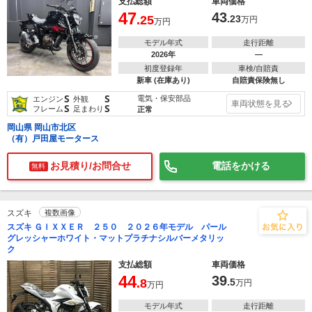
支払総額
車両価格
47
43
.25
.23
万円
万円
モデル年式
走行距離
2026年
―
初度登録年
車検/自賠責
新車 (在庫あり)
自賠責保険無し
S
S
電気・保安部品
エンジン
外観
車両状態を見る
S
S
フレーム
足まわり
正常
岡山県 岡山市北区
（有）戸田屋モータース
お見積り/お問合せ
電話をかける
無料
スズキ
複数画像
スズキ ＧＩＸＸＥＲ ２５０ ２０２６年モデル パール
グレッシャーホワイト・マットプラチナシルバーメタリッ
ク
支払総額
車両価格
44
39
.8
.5
万円
万円
モデル年式
走行距離