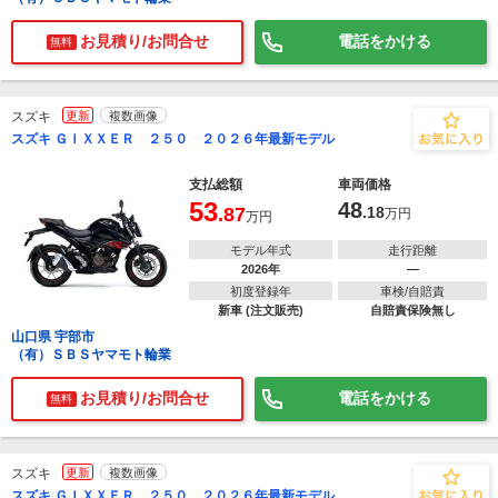
お見積り/お問合せ
電話をかける
無料
スズキ
更新
複数画像
スズキ ＧＩＸＸＥＲ ２５０ ２０２６年最新モデル
支払総額
車両価格
53
48
.87
.18
万円
万円
モデル年式
走行距離
2026年
―
初度登録年
車検/自賠責
新車 (注文販売)
自賠責保険無し
山口県 宇部市
（有）ＳＢＳヤマモト輪業
お見積り/お問合せ
電話をかける
無料
スズキ
更新
複数画像
スズキ ＧＩＸＸＥＲ ２５０ ２０２６年最新モデル