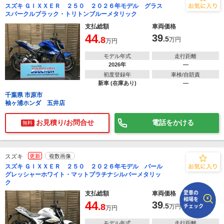
スズキ ＧＩＸＸＥＲ ２５０ ２０２６年モデル グラス
スパークルブラック・トリトンブルーメタリック
で
相場をチェック！
支払総額
車両価格
車種選択するだけ、かんたん相場検索
44
39
.8
.5
万円
万円
まずはメーカーを選択する
モデル年式
走行距離
2026年
―
排気量
初度登録年
車検/自賠責
新車 (在庫あり)
―
車種
千葉県 市原市
袖ヶ浦ホンダ 五井店
型式(任意)
お見積り/お問合せ
電話をかける
無料
走行距離(任意)
スズキ
更新
複数画像
スズキ ＧＩＸＸＥＲ ２５０ ２０２６年モデル パール
グレッシャーホワイト・マットプラチナシルバーメタリッ
ク
支払総額
車両価格
44
39
.8
.5
万円
万円
モデル年式
走行距離