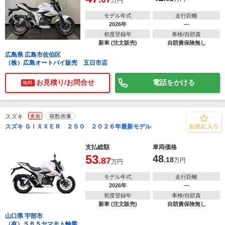
万円
モデル年式
走行距離
2026年
―
初度登録年
車検/自賠責
新車 (注文販売)
自賠責保険無し
広島県 広島市佐伯区
（株）広島オートバイ販売 五日市店
お見積り/お問合せ
電話をかける
無料
スズキ
更新
複数画像
スズキ ＧＩＸＸＥＲ ２５０ ２０２６年最新モデル
支払総額
車両価格
53
48
.87
.18
万円
万円
モデル年式
走行距離
2026年
―
初度登録年
車検/自賠責
新車 (注文販売)
自賠責保険無し
山口県 宇部市
（有）ＳＢＳヤマモト輪業