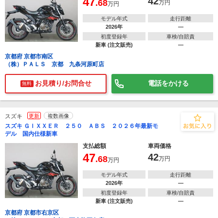
47
42
.68
万円
万円
モデル年式
走行距離
2026年
―
初度登録年
車検/自賠責
新車 (注文販売)
―
京都府 京都市南区
（株）ＰＡＬＳ 京都 九条河原町店
お見積り/お問合せ
電話をかける
無料
スズキ
更新
複数画像
スズキ ＧＩＸＸＥＲ ２５０ ＡＢＳ ２０２６年最新モ
デル 国内仕様新車
支払総額
車両価格
47
42
.68
万円
万円
モデル年式
走行距離
2026年
―
初度登録年
車検/自賠責
新車 (注文販売)
―
京都府 京都市右京区