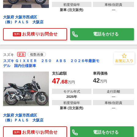
初度登録年
車検/自賠責
新車 (注文販売)
―
大阪府 大阪市西成区
（株）ＰＡＬＳ 大阪店
お見積り/お問合せ
電話をかける
無料
スズキ
更新
複数画像
スズキ ＧＩＸＸＥＲ ２５０ ＡＢＳ ２０２６年最新モ
デル 国内仕様新車
支払総額
車両価格
47
42
.68
万円
万円
モデル年式
走行距離
2026年
―
初度登録年
車検/自賠責
新車 (注文販売)
―
大阪府 大阪市西成区
（株）ＰＡＬＳ 大阪店
お見積り/お問合せ
電話をかける
無料