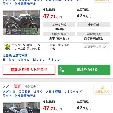
ライト Ｍ６最新モデル
支払総額
車両価格
47
42
.71
.9
万円
万円
モデル年式
走行距離
2026年
―
初度登録年
車検/自賠責
新車 (在庫あり)
自賠責保険無し
S
S
電気・保安部品
エンジン
外観
車両状態を見る
S
S
フレーム
足まわり
正常
広島県 広島市南区
Ｂｉｋｅ ｓｈｏｐ Ｍｏｔｏ Ｒｉｄｅ
お見積り/お問合せ
電話をかける
無料
スズキ
更新
複数画像
スズキ ＧＩＸＸＥＲ ２５０ ＡＢＳ搭載 ＬＥＤヘッド
ライト Ｍ６最新モデル
支払総額
車両価格
47
42
.71
.9
万円
万円