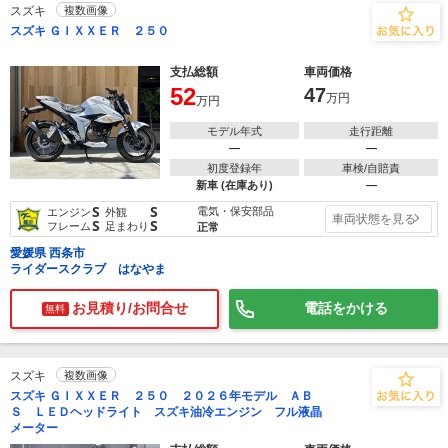
スズキ
複数画像
スズキ ＧＩＸＸＥＲ ２５０
支払総額
車両価格
52
47
万円
万円
モデル年式
走行距離
―
―
初度登録年
車検/自賠責
新車 (在庫あり)
―
S
S
電気・保安部品
エンジン
外観
車両状態を見る
S
S
フレーム
足まわり
正常
愛媛県 西条市
ライダースクラブ はなやま
お見積り/お問合せ
電話をかける
無料
スズキ
複数画像
スズキ ＧＩＸＸＥＲ ２５０ ２０２６年モデル ＡＢ
Ｓ ＬＥＤヘッドライト スズキ油冷エンジン フル液晶
メーター