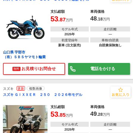
支払総額
車両価格
53
48
.87
.18
万円
万円
モデル年式
走行距離
2026年
―
初度登録年
車検/自賠責
新車 (注文販売)
自賠責保険無し
山口県 宇部市
（有）ＳＢＳヤマモト輪業
お見積り/お問合せ
電話をかける
無料
スズキ
更新
複数画像
スズキ ＧＩＸＸＥＲ ２５０ ２０２６年モデル
支払総額
車両価格
53
49
.85
.28
万円
万円
モデル年式
走行距離
2026年
―