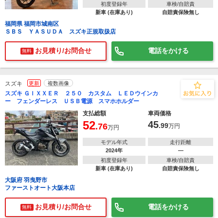
初度登録年
車検/自賠責
新車 (在庫あり)
自賠責保険無し
福岡県 福岡市城南区
ＳＢＳ ＹＡＳＵＤＡ スズキ正規取扱店
お見積り/お問合せ
電話をかける
無料
スズキ
更新
複数画像
スズキ ＧＩＸＸＥＲ ２５０ カスタム ＬＥＤウインカ
ー フェンダーレス ＵＳＢ電源 スマホホルダー
支払総額
車両価格
52
45
.76
.99
万円
万円
モデル年式
走行距離
2024年
―
初度登録年
車検/自賠責
新車 (在庫あり)
自賠責保険無し
大阪府 羽曳野市
ファーストオート大阪本店
お見積り/お問合せ
電話をかける
無料