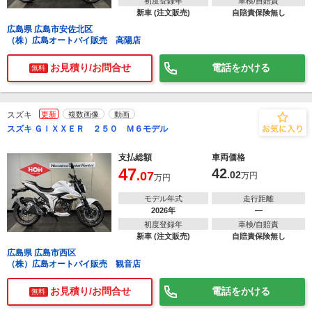
初度登録年
車検/自賠責
新車 (注文販売)
自賠責保険無し
広島県 広島市安佐北区
（株）広島オートバイ販売 高陽店
お見積り/お問合せ
電話をかける
無料
スズキ
更新
複数画像
動画
スズキ ＧＩＸＸＥＲ ２５０ Ｍ６モデル
支払総額
車両価格
47
42
.07
.02
万円
万円
モデル年式
走行距離
2026年
―
初度登録年
車検/自賠責
新車 (注文販売)
自賠責保険無し
広島県 広島市西区
（株）広島オートバイ販売 観音店
お見積り/お問合せ
電話をかける
無料