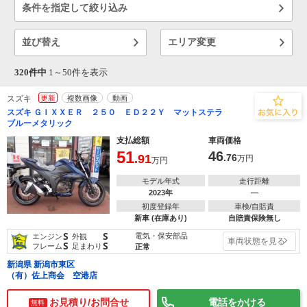
条件を指定して絞り込み
並び替え
エリア変更
320件中
1～
50
件を表示
スズキ
更新
複数画像
動画
スズキ ＧＩＸＸＥＲ ２５０ ＥＤ２２Ｙ マットステラ
ブルーメタリック
支払総額
車両価格
51
46
.91
.76
万円
万円
モデル年式
走行距離
2023年
―
初度登録年
車検/自賠責
新車 (在庫あり)
自賠責保険無し
S
S
電気・保安部品
エンジン
外観
車両状態を見る
S
S
フレーム
足まわり
正常
新潟県 新潟市東区
（有）佐上商会 空港店
お見積り/お問合せ
電話をかける
無料