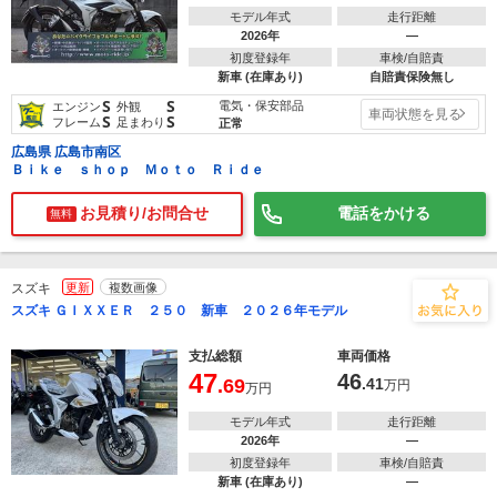
モデル年式
走行距離
2026年
―
初度登録年
車検/自賠責
新車 (在庫あり)
自賠責保険無し
S
S
電気・保安部品
エンジン
外観
車両状態を見る
S
S
フレーム
足まわり
正常
広島県 広島市南区
Ｂｉｋｅ ｓｈｏｐ Ｍｏｔｏ Ｒｉｄｅ
お見積り/お問合せ
電話をかける
無料
スズキ
更新
複数画像
スズキ ＧＩＸＸＥＲ ２５０ 新車 ２０２６年モデル
支払総額
車両価格
47
46
.69
.41
万円
万円
モデル年式
走行距離
2026年
―
初度登録年
車検/自賠責
新車 (在庫あり)
―