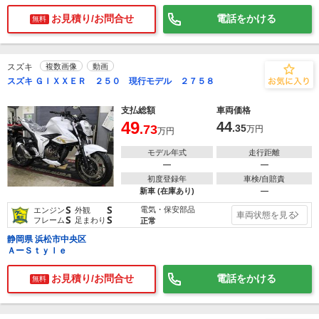
お見積り/お問合せ
電話をかける
無料
スズキ
複数画像
動画
スズキ ＧＩＸＸＥＲ ２５０ 現行モデル ２７５８
支払総額
車両価格
49
44
.73
.35
万円
万円
モデル年式
走行距離
―
―
初度登録年
車検/自賠責
新車 (在庫あり)
―
S
S
電気・保安部品
エンジン
外観
車両状態を見る
S
S
フレーム
足まわり
正常
静岡県 浜松市中央区
ＡーＳｔｙｌｅ
お見積り/お問合せ
電話をかける
無料