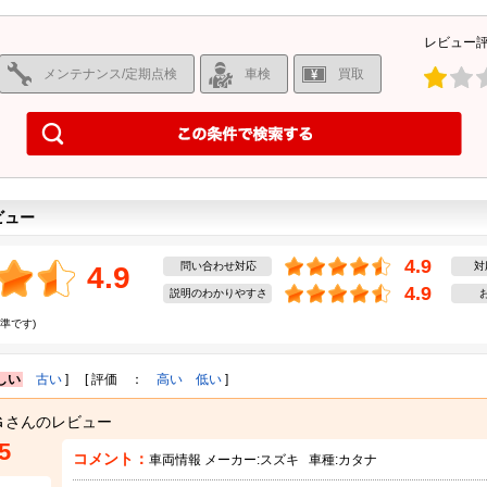
レビュー
メンテナンス/定期点検
車検
買取
ビュー
4.9
問い合わせ対応
対
4.9
4.9
説明のわかりやすさ
準です)
しい
古い
] [ 評価 ：
高い
低い
]
Ｇさんのレビュー
5
コメント：
車両情報 メーカー:
スズキ
車種:
カタナ