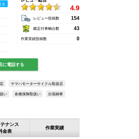
レビュー総合
見る
4.9
154
レビュー投稿数
43
鑑定付車輌台数
0
作業実績投稿数
店に電話する
店
ヤマハモーターサイクル取扱店
扱い
各種保険取扱い
出張納車
ンテナンス
作業実績
料金表