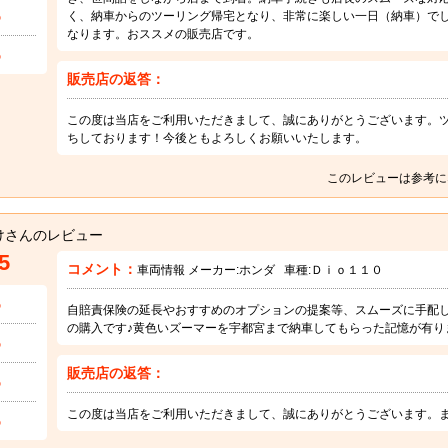
5
く、納車からのツーリング帰宅となり、非常に楽しい一日（納車）で
なります。おススメの販売店です。
5
販売店の返答：
この度は当店をご利用いただきまして、誠にありがとうございます。
ちしております！今後ともよろしくお願いいたします。
このレビューは参考に
けさんのレビュー
5
コメント：
車両情報 メーカー:
ホンダ
車種:
Ｄｉｏ１１０
5
自賠責保険の延長やおすすめのオプションの提案等、スムーズに手配し
の購入です♪黄色いズーマーを宇都宮まで納車してもらった記憶が有り
5
販売店の返答：
5
この度は当店をご利用いただきまして、誠にありがとうございます。
5