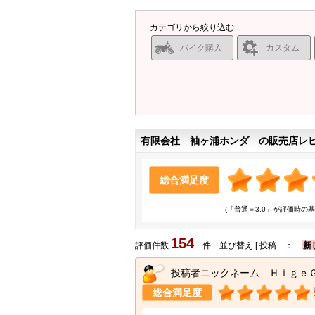
カテゴリから絞り込む
バイク購入
カスタム
有限会社 袖ヶ浦ホンダ の販売店レ
総合満足度
(「普通＝3.0」が評価時の基
154
評価件数
件 並び替え [ 投稿 ：
新
投稿者ニックネーム Ｈｉｇｅ
総合満足度