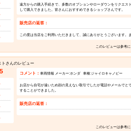
5
遠方からの購入手続きで、多数のオプションやローダウンをリクエス
して購入できました。皆さんにおすすめできるショップさんです。
5
販売店の返答：
5
この度は当店をご利用いただきまして、誠にありがとうございます。
5
このレビューは参考に
ストさんのレビュー
5
コメント：
車両情報 メーカー:
ホンダ
車種:
ジャイロキャノピー
5
お店から自宅が遠いため顔の見えない取引でしたが電話やメールでと
することができました。
5
販売店の返答：
5
5
このレビューは参考に