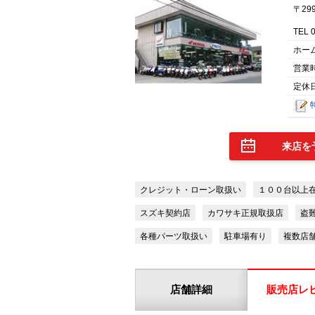
〒29
TEL 
ホー
営業
定休日
来店を
クレジット・ローン取扱い
１００台以上
スズキ契約店
カワサキ正規取扱店
盗
各種パーツ取扱い
駐車場有り
複数店
店舗詳細
販売店レ