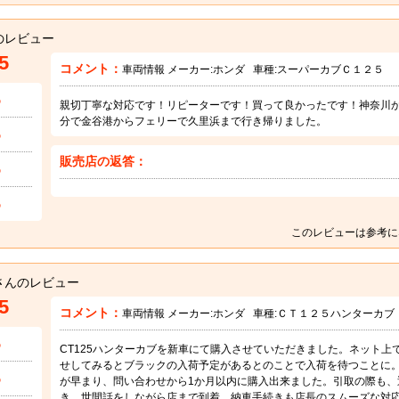
のレビュー
5
コメント：
車両情報 メーカー:
ホンダ
車種:
スーパーカブＣ１２５
5
親切丁寧な対応です！リピーターです！買って良かったです！神奈川
分で金谷港からフェリーで久里浜まで行き帰りました。
5
販売店の返答：
5
5
このレビューは参考に
さんのレビュー
5
コメント：
車両情報 メーカー:
ホンダ
車種:
ＣＴ１２５ハンターカブ
5
CT125ハンターカブを新車にて購入させていただきました。ネット
せしてみるとブラックの入荷予定があるとのことで入荷を待つことに。
5
が早まり、問い合わせから1か月以内に購入出来ました。引取の際も、
き、世間話をしながら店まで到着。納車手続きも店長のスムーズな対