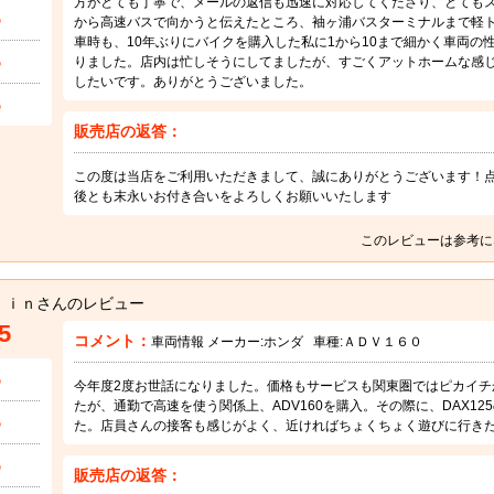
方がとても丁寧で、メールの返信も迅速に対応してくださり、とても
5
から高速バスで向かうと伝えたところ、袖ヶ浦バスターミナルまで軽
車時も、10年ぶりにバイクを購入した私に1から10まで細かく車両の
5
りました。店内は忙しそうにしてましたが、すごくアットホームな感
したいです。ありがとうございました。
5
販売店の返答：
この度は当店をご利用いただきまして、誠にありがとうございます！
後とも末永いお付き合いをよろしくお願いいたします
このレビューは参考に
ｊｉｎさんのレビュー
5
コメント：
車両情報 メーカー:
ホンダ
車種:
ＡＤＶ１６０
5
今年度2度お世話になりました。価格もサービスも関東圏ではピカイチか
たが、通勤で高速を使う関係上、ADV160を購入。その際に、DAX1
5
た。店員さんの接客も感じがよく、近ければちょくちょく遊びに行き
5
販売店の返答：