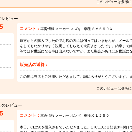
このレビューは参考に
のレビュー
5
コメント：
車両情報 メーカー:
スズキ
車種:
ＳＶ６５０Ｘ
5
遠方からの購入でしたのでお店の方には伺ってはいませんが、メール
をしてもわかりやすく説明してもらえて大変よかったです。納車まで
5
等ではお世話になる事は出来ないですが、また機会があればお世話に
5
販売店の返答：
5
この度は当店をご利用いただきまして、誠にありがとうございます。
このレビューは参考に
んのレビュー
5
コメント：
車両情報 メーカー:
ホンダ
車種:
ＣＬ２５０
5
本日、CL250を購入させていただきました。ETC1.0と自賠責3年