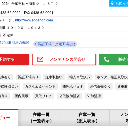
9-0264 千葉県袖ヶ浦市今井１-３７-２
地図を
0438-62-0082 FAX 0438-62-0091
ムページ：
http://www.sodehon.com
時間: １０：００～１９：３０
: 不定休
特定商取引法の表記
認証工場・指定工場とは
予約する
メンテナンス問合せ
販売
在庫有り
認証工場有り
逆車取扱い
輸入車取扱い
ホンダ二輪正規取扱
難保険取扱い
カスタム＆ペイント
修理承ります
通信販売ＯＫ
新車取
舗有り
屋内展示
買取りＯＫ
公取協加盟店
AJ加盟店
在庫一覧
在庫一覧
メ
ビュー
（一覧表示）
（拡大表示）