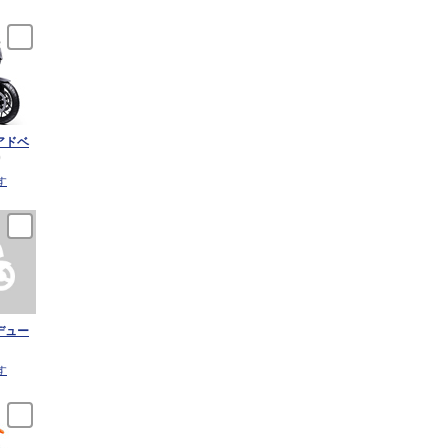
アドベ
)
す
デュー
す