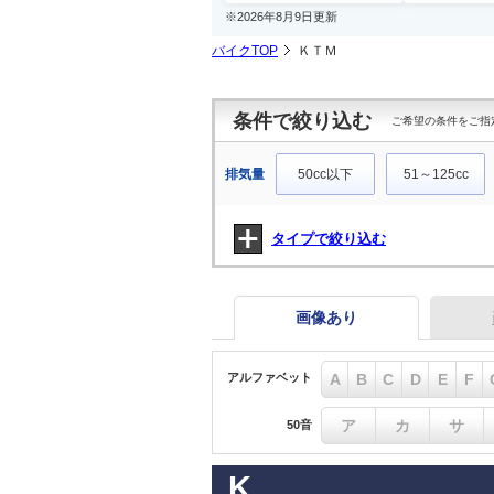
※2026年8月9日更新
バイクTOP
ＫＴＭ
条件で絞り込む
ご希望の条件をご指
排気量
50cc以下
51～125cc
タイプで絞り込む
画像あり
アルファベット
A
B
C
D
E
F
ア
カ
サ
50音
K