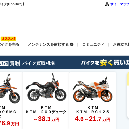
(GooBike)】
サイトマッ
バイクを売る
メンテナンスを依頼する
コミュニティ
お役立ち
バイク買取相場
ＴＭ
ＫＴＭ
ＫＴＭ
９０ＳＭＣ
ＫＴＭ ２００デューク
ＫＴＭ ＲＣ１２５
Ｒ
38
4
21
.3
.6
.7
～
～
万円
万円
76
.9
万円