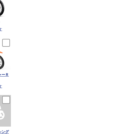
)
す
ャーＲ
す
シング