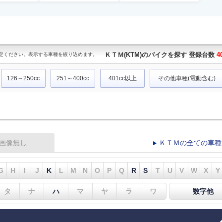
ＫＴＭ(KTM)のバイクを探す 登録台数
4
定ください。表示する車種を絞り込めます。
126～250cc
251～400cc
401cc以上
その他車種(電動含む)
画像無し
ＫＴＭの全ての車種
G
H
I
J
K
L
M
N
O
P
Q
R
S
T
U
V
W
X
Y
タ
ナ
ハ
マ
ヤ
ラ
ワ
数字他