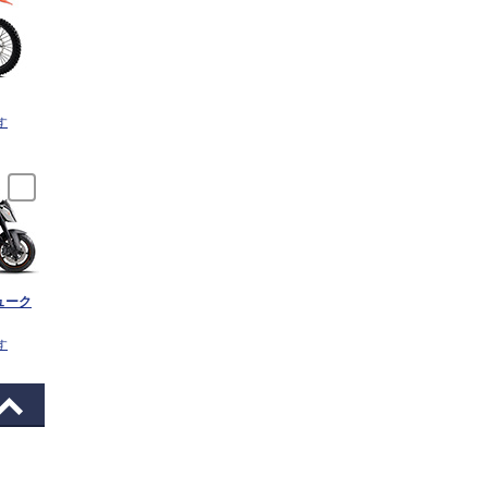
す
ューク
す