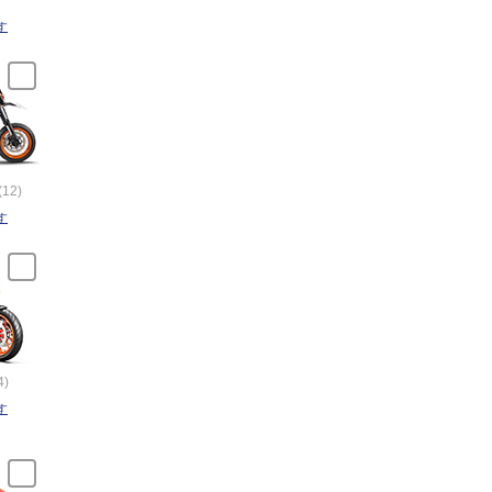
す
(12)
す
4)
す