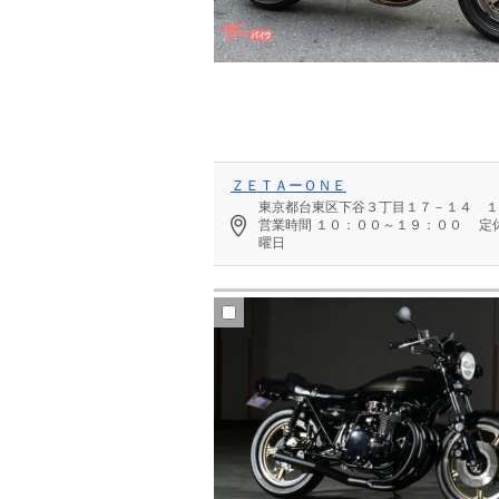
ＺＥＴＡーＯＮＥ
東京都台東区下谷３丁目１７－１４ １
営業時間
１０：００～１９：００
定
曜日