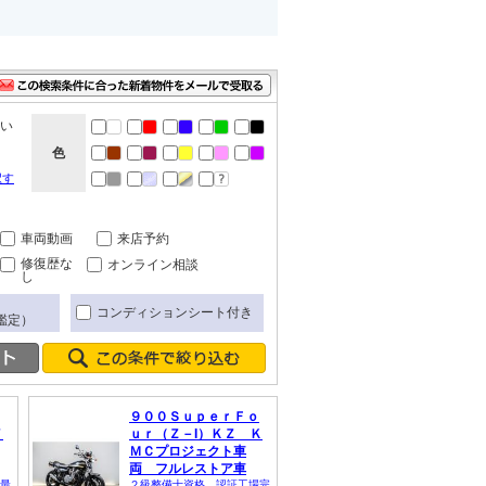
ない
色
択す
車両動画
来店予約
修復歴な
オンライン相談
し
コンディションシート付き
鑑定）
９００ＳｕｐｅｒＦｏ
７
ｕｒ（Ｚ－I）ＫＺ Ｋ
ＭＣプロジェクト車
両 フルレストア車
最
２級整備士資格、認証工場完