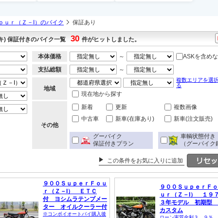
ｏｕｒ（Ｚ－I）のバイク
保証あり
30
キ) 保証付きのバイク一覧
件がヒットしました。
本体価格
～
ASKを含め
支払総額
～
複数エリアを選
る
地域
現在地から探す
新着
更新
複数画像
中古車
新車(在庫あり)
新車(注文販売)
その他
グーバイク
車輌状態付き
保証付きプラン
（グーバイク
この条件をお気に入りに追加
９００ＳｕｐｅｒＦｏｕ
９００ＳｕｐｅｒＦｏ
ｒ（Ｚ－I） ＥＴＣ
ｕｒ（Ｚ－I） １９
付 ヨシムラテンプメー
３年モデル 初期型
ター オイルクーラー付
カスタム
※コンボイオートバイ購入後
ローン実質金利３．９％、