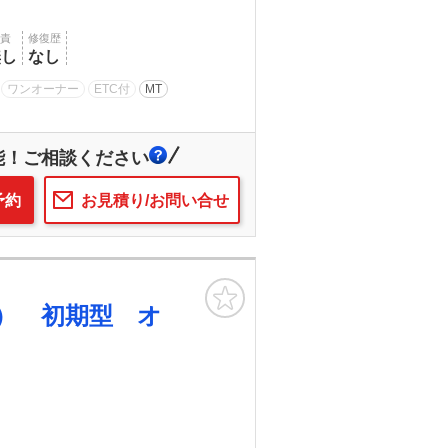
賠責
修復歴
無し
なし
ワンオーナー
ETC付
MT
能！ご相談ください
予約
お見積り/お問い合せ
お気に入り
） 初期型 オ