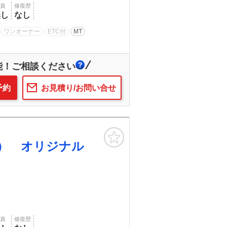
賠責
修復歴
無し
なし
ワンオーナー
ETC付
MT
能！ご相談ください
予約
お見積り/お問い合せ
お気に入り
I） オリジナル
賠責
修復歴