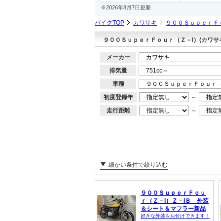
※2026年8月7日更新
バイクTOP
カワサキ
９００ＳｕｐｅｒＦ
９００ＳｕｐｅｒＦｏｕｒ（Ｚ－I）(カワサ
メーカー
排気量
車種
初度登録年
～
走行距離
～
細かい条件で絞り込む
９００ＳｕｐｅｒＦｏｕ
ｒ（Ｚ－I）Ｚ－IＢ 外装
＆シート＆マフラー新品
好きな外装をお付けできます！