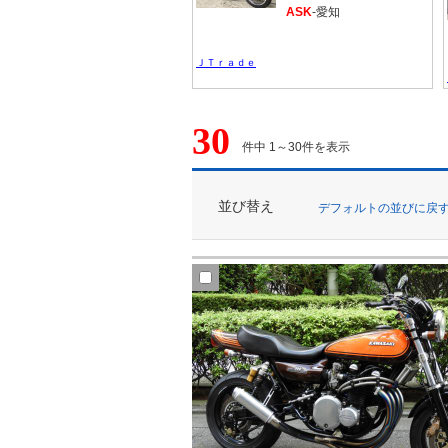
ASK
-愛知
ＪＴｒａｄｅ
30
件中 1～30件を表示
並び替え
デフォルトの並びに戻