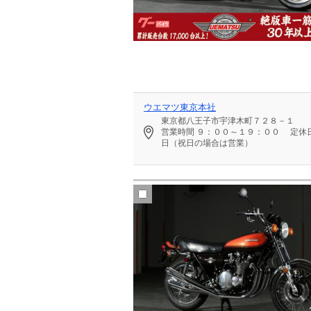
ウエマツ東京本社
東京都八王子市宇津木町７２８－１
営業時間
９：００～１９：００
定休
日（祝日の場合は営業）