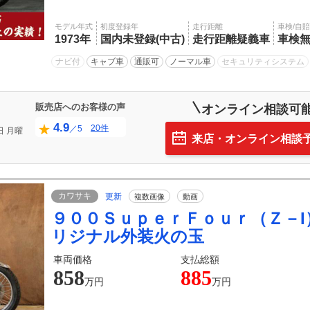
モデル年式
初度登録年
走行距離
車検/自
1973年
国内未登録(中古)
走行距離疑義車
車検
ナビ付
キャブ車
通販可
ノーマル車
セキュリティシステム
販売店へのお客様の声
オンライン相談可
4.9
20件
／5
日
月曜
来店・オンライン相談
カワサキ
更新
複数画像
動画
９００ＳｕｐｅｒＦｏｕｒ（Ｚ－I
リジナル外装火の玉
車両価格
支払総額
858
885
万円
万円