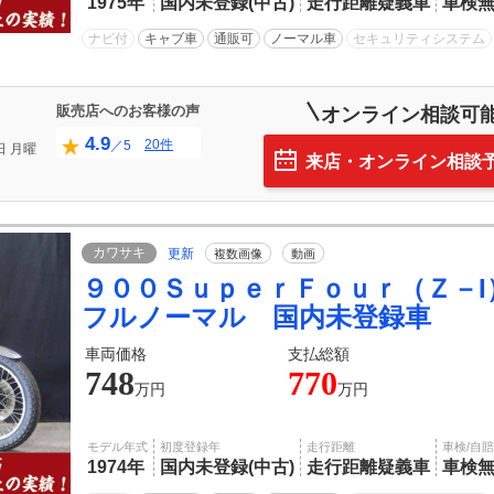
1975年
国内未登録(中古)
走行距離疑義車
車検
ナビ付
キャブ車
通販可
ノーマル車
セキュリティシステム
販売店へのお客様の声
オンライン相談可
4.9
20件
／5
日
月曜
来店・オンライン相談
カワサキ
更新
複数画像
動画
９００ＳｕｐｅｒＦｏｕｒ（Ｚ－I
フルノーマル 国内未登録車
車両価格
支払総額
748
770
万円
万円
モデル年式
初度登録年
走行距離
車検/自
1974年
国内未登録(中古)
走行距離疑義車
車検