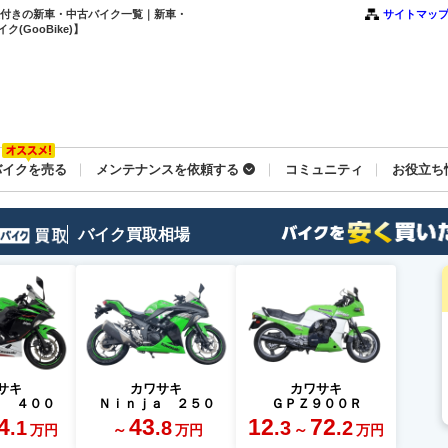
保証付きの新車・中古バイク一覧｜新車・
サイトマッ
GooBike)】
バイクを売る
メンテナンスを依頼する
コミュニティ
お役立ち
バイク買取相場
サキ
カワサキ
カワサキ
ａ ４００
Ｎｉｎｊａ ２５０
ＧＰＺ９００Ｒ
4
43
12
72
.1
.8
.3
.2
～
～
万円
万円
万円