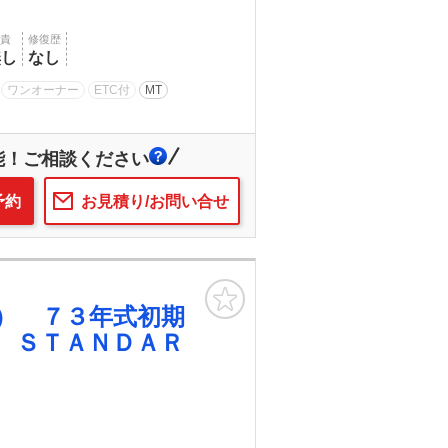
賠責
修復歴
無し
なし
ワンオーナー
ETC付
MT
能！ご相談ください
予約
お見積り/お問い合せ
お気に入り
） ７３年式初期
 ＳＴＡＮＤＡＲ