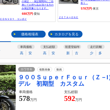
の保証・・保証期間内にご自
長１…
身にてお持ち込み頂ける方の
み保証対象となります。
578万円
-東京
688万円
-愛知
ＺＥＴＡーＯＮＥ
ＣＯＮＶＯＹ コンボイ
価格相場表
カタログを見る
車両価格
支払総額
初度登録年
走行距離
す
高
安
高
安
新
古
少
多
カワサキ
複数画像
動画
９００ＳｕｐｅｒＦｏｕｒ（Ｚ－I
デル 初期型 カスタム
車両価格
支払総額
578
592
万円
万円