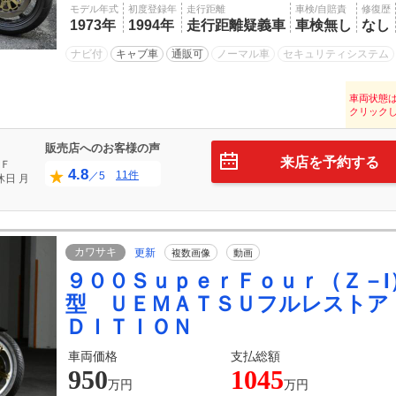
モデル年式
初度登録年
走行距離
車検/自賠責
修復歴
1973年
1994年
走行距離疑義車
車検無し
なし
ナビ付
キャブ車
通販可
ノーマル車
セキュリティシステム
車両状態
クリック
販売店へのお客様の声
来店を予約する
Ｆ
4.8
11件
／5
休日
月
カワサキ
更新
複数画像
動画
９００ＳｕｐｅｒＦｏｕｒ（Ｚ－I
型 ＵＥＭＡＴＳＵフルレストア
ＤＩＴＩＯＮ
車両価格
支払総額
950
1045
万円
万円