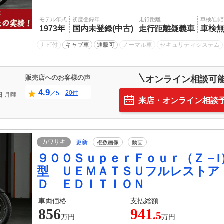
モデル年式
初度登録年
走行距離
車検/自
1973年
国内未登録(中古)
走行距離疑義車
車検
ナビ付
キャブ車
通販可
ノーマル車
セキュリティシステム
販売店へのお客様の声
オンライン相談可
4.9
20件
／5
日
月曜
来店・オンライン相談
カワサキ
更新
複数画像
動画
９００ＳｕｐｅｒＦｏｕｒ（Ｚ－I
型 ＵＥＭＡＴＳＵフルレストア
Ｄ ＥＤＩＴＩＯＮ
車両価格
支払総額
856
941
.5
万円
万円