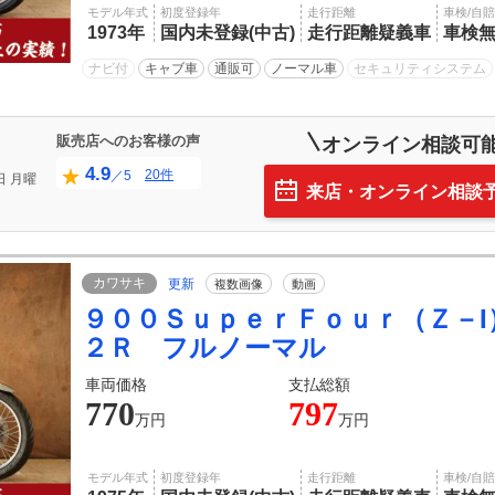
モデル年式
初度登録年
走行距離
車検/自
1973年
国内未登録(中古)
走行距離疑義車
車検
ナビ付
キャブ車
通販可
ノーマル車
セキュリティシステム
販売店へのお客様の声
オンライン相談可
4.9
20件
／5
日
月曜
来店・オンライン相談
カワサキ
更新
複数画像
動画
９００ＳｕｐｅｒＦｏｕｒ（Ｚ－
２Ｒ フルノーマル
車両価格
支払総額
770
797
万円
万円
モデル年式
初度登録年
走行距離
車検/自