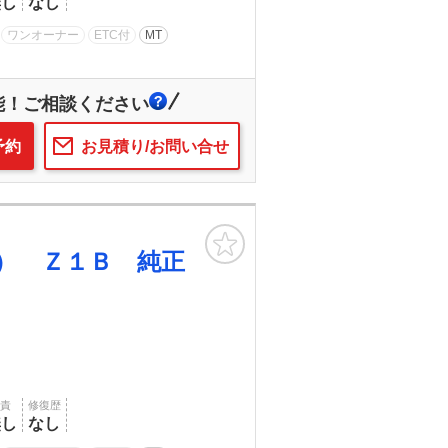
無し
なし
ワンオーナー
ETC付
MT
能！ご相談ください
予約
お見積り/お問い合せ
お気に入り
） Ｚ１Ｂ 純正
賠責
修復歴
無し
なし