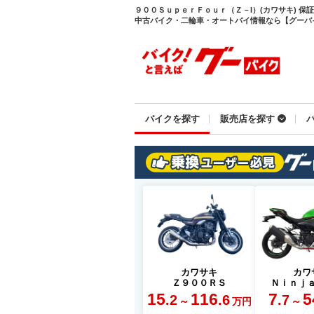
９００ＳｕｐｅｒＦｏｕｒ（Ｚ－I）(カワサキ) 
中古バイク・二輪車・オートバイ情報なら【グーバイク(
バイクを探す
販売店を探す
カワサキ
カワ
Ｚ９００ＲＳ
Ｎｉｎｊ
15
116
7
5
.2
.6
.7
～
～
万円