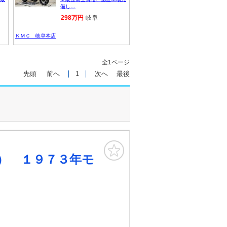
備し…
298万円
-岐阜
ＫＭＣ 岐阜本店
全1ページ
先頭
前へ
1
次へ
最後
お気に入り
） １９７３年モ