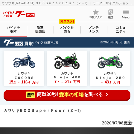
カワサキ(KAWASAKI) ９００ＳｕｐｅｒＦｏｕｒ（Ｚ－I）｜モーターサイクルショップ オアシス｜新車・中古バイクなら【グーバイク(GooBike)】
バイクを
新車
バイクを
メンテ
コミュ
探す
販売店
売る
ナンス
ニティ
バイク買取相場
※2026年8月5日更新
カワサキ
カワサキ
カワサキ
Ｎｉｎｊａ ４００
Ｚ９００ＲＳ
Ｎｉｎｊａ ２５０
7
54
15
116
万円
43
.7
.1
万円
万円
.2
.6
～
.8
～
～
簡単30秒!
愛車
相場
を調べる
の
無料
カワサキ９００ＳｕｐｅｒＦｏｕｒ（Ｚ－I）
2026/07/08更新