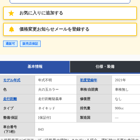
お気に入りに追加する
価格変更お知らせメールを登録する
通販可
販売店保証
基本情報
仕様・装備
モデル年式
年式不明
初度登録年
2021年
色
火の玉カラー
車検/自賠責
車検無し
走行距離
走行距離疑義車
修復歴
なし
タイプ
ネイキッド
排気量
900cc
整備/保証
[保証付]
製造国
―
車台番号
043
(下3桁)