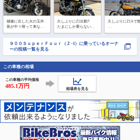
補修に出した火の玉外
久しぶりにZ1出動‼︎

久しぶりにZ1Aで散
装が中々帰って来ない
たまにしか乗らないの
筑波山をバックに
ので前回の2Fタイガー
に調子がイイ👍
に入りの撮影ポイ
カラーに続いて、次は
で。

2S玉虫カラーに載せ替
９００ＳｕｐｅｒＦｏｕｒ（Ｚ−I）
に乗っているオーナ
えてます😘
ーの投稿一覧を見る
道の駅にのみやで
ゴスィーツ

この車種の相場
昨年はこのZ1もい
ろ修理して大変で
が、現在は絶好調
この車種の平均価格
485.1万円
相場表を見る