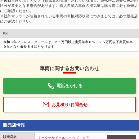
※掲載車両がボアアップ（排気量の増加）されている場合、運転時に必要な免許の
区分が変更となる場合があります。購入希望の車両の排気量は購入前に必ず販売店
にご確認ください。
※社外マフラーが装着されている車両の車検対応状況につきましては、必ず販売店
にご確認ください。
PR
令和３年フルレストアローンは、２５万円以上実質年率６％、２５万円以下実質年率
９％となり最長８４回となります
車両に関するお問い合わせ
電話をかける
お見積り/お問合せ
販売店情報
販売店名
モーターサイクルショップ オア