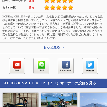
5
説明のわかりやすさ
点
5
おすすめ度
点
HONDAのCRF125Fを探していた所、北海道では2店舗掲載があったので、どちらも見
積もり依頼し回答を待っていたところ、近場のショップは売約済みでオアシスさんか
らは在庫有りの連絡きいただきました。購入契約した翌日に近場にバイクの納車有り
とのことでついでに家まで持ってきてくれるという連絡ありました。遠方にも関わら
ず迅速に対応してくれて有難がったです。配送日もショップの都合のよい日と言う格
安な配送料金で配送してくれました。夜の遅い時間帯でしたが親切に対応してくれま
した。なにかあったらまたお願いしたいです。
もっと見る >
９００ＳｕｐｅｒＦｏｕｒ（Ｚ−I）
オーナーの投稿を見る