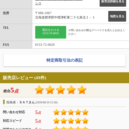
販売店詳細を見る
シス
住所
〒086-1067
地図を見る
北海道標津郡中標津町東二十七条北１－１
TEL
電話をかける
※問い合わせの際はグーバイクを見たとお伝えく
0153-79-8020
ださい
FAX
0153-72-0020
特定商取引法の表記
販売店レビュー (49件)
5
点
総合
投稿者：
ＳＡＴさん
(2026/06/19 12:30)
5
問い合わせ対応
点
5
対応スピード
点