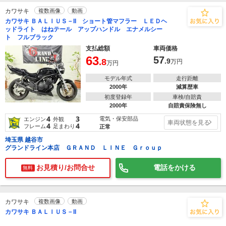
カワサキ
複数画像
動画
カワサキ ＢＡＬＩＵＳ－II ショート管マフラー ＬＥＤヘ
ッドライト はねテール アップハンドル エナメルシー
ト フルブラック
支払総額
車両価格
63
57
.8
.9
万円
万円
モデル年式
走行距離
2000年
減算歴車
初度登録年
車検/自賠責
2000年
自賠責保険無し
4
3
電気・保安部品
エンジン
外観
車両状態を見る
4
4
フレーム
足まわり
正常
埼玉県 越谷市
グランドライン本店 ＧＲＡＮＤ ＬＩＮＥ Ｇｒｏｕｐ
お見積り/お問合せ
電話をかける
無料
カワサキ
複数画像
動画
カワサキ ＢＡＬＩＵＳ－II