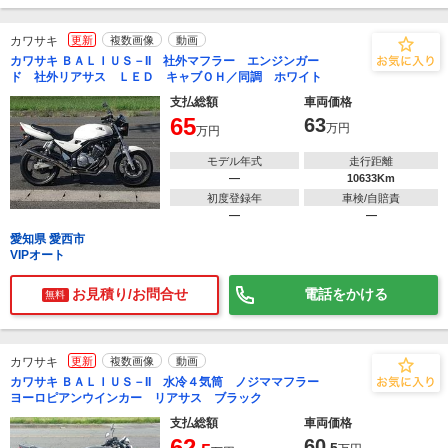
カワサキ
更新
複数画像
動画
カワサキ ＢＡＬＩＵＳ－II 社外マフラー エンジンガー
ド 社外リアサス ＬＥＤ キャブＯＨ／同調 ホワイト
支払総額
車両価格
65
63
万円
万円
モデル年式
走行距離
―
10633Km
初度登録年
車検/自賠責
―
―
愛知県 愛西市
VIPオート
お見積り/お問合せ
電話をかける
無料
カワサキ
更新
複数画像
動画
カワサキ ＢＡＬＩＵＳ－II 水冷４気筒 ノジママフラー
ヨーロピアンウインカー リアサス ブラック
支払総額
車両価格
62
60