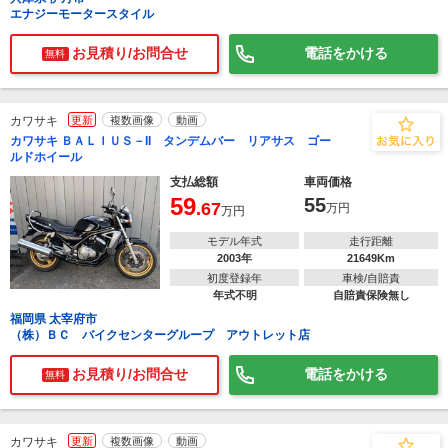
エナジーモータースタイル
お見積り/お問合せ
電話をかける
無料
カワサキ
更新
複数画像
動画
カワサキ ＢＡＬＩＵＳ－II タンデムバー リアサス ゴー
ルドホイール
支払総額
車両価格
59
55
.67
万円
万円
モデル年式
走行距離
2003年
21649Km
初度登録年
車検/自賠責
年式不明
自賠責保険無し
福岡県 太宰府市
（株）ＢＣ バイクセンターグループ アウトレット店
お見積り/お問合せ
電話をかける
無料
カワサキ
更新
複数画像
動画