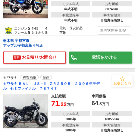
モデル年式
走行距離
年式不明
8074Km
初度登録年
車検/自賠責
年式不明
自賠責保険無し
5
4
電気・保安部品
エンジン
外観
車両状態を見る
5
5
フレーム
足まわり
正常
栃木県 宇都宮市
アップル宇都宮新４号店
お見積り/お問合せ
電話をかける
無料
カワサキ
複数画像
動画
カワサキ ＢＡＬＩＵＳ－II ＺＲ２５０Ｂ ２００６年モデ
ル セミファイナル ７８７４７
支払総額
車両価格
71
64
.22
.8
万円
万円
モデル年式
走行距離
2006年
18855Km
初度登録年
車検/自賠責
2006年
自賠責保険無し