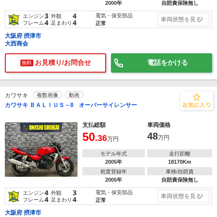
2000年
自賠責保険無し
3
4
電気・保安部品
エンジン
外観
車両状態を見る
4
4
フレーム
足まわり
正常
大阪府 摂津市
大西商会
お見積り/お問合せ
電話をかける
無料
カワサキ
複数画像
動画
カワサキ ＢＡＬＩＵＳ－II オーバーサイレンサー
支払総額
車両価格
50
48
.36
万円
万円
モデル年式
走行距離
2005年
18170Km
初度登録年
車検/自賠責
2005年
自賠責保険無し
4
3
電気・保安部品
エンジン
外観
車両状態を見る
4
4
フレーム
足まわり
正常
大阪府 摂津市