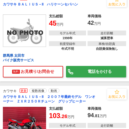
カワサキ ＢＡＬＩＵＳ－II ハリケーンセパハン
支払総額
車両価格
45
42
万円
万円
モデル年式
走行距離
1998年
減算歴車
初度登録年
車検/自賠責
年式不明
自賠責保険無し
群馬県 太田市
バイク販売サービス
お見積り/お問合せ
電話をかける
無料
カワサキ
更新
複数画像
動画
カワサキ ＢＡＬＩＵＳ－II ２００７年最終モデル ワンオ
ーナー ＺＸＲ２５０Ｒチューン グリップヒーター
支払総額
車両価格
103
94
.26
.81
万円
万円
モデル年式
走行距離