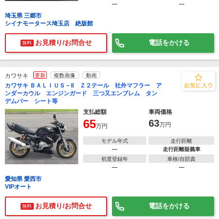
―
―
埼玉県 三郷市
シイナモータース埼玉店 絶版館
お見積り/お問合せ
電話をかける
無料
カワサキ
更新
複数画像
動画
カワサキ ＢＡＬＩＵＳ－II Ｚ２テール 社外マフラー ア
ンダーカウル エンジンガード 三つ又エンブレム タン
デムバー シート等
支払総額
車両価格
65
63
万円
万円
モデル年式
走行距離
―
走行距離疑義車
初度登録年
車検/自賠責
―
―
愛知県 愛西市
VIPオート
お見積り/お問合せ
電話をかける
無料