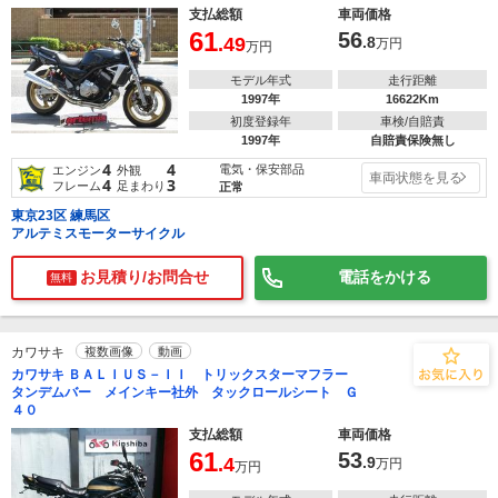
支払総額
車両価格
61
56
.49
.8
万円
万円
モデル年式
走行距離
1997年
16622Km
初度登録年
車検/自賠責
1997年
自賠責保険無し
4
4
電気・保安部品
エンジン
外観
車両状態を見る
4
3
フレーム
足まわり
正常
東京23区 練馬区
アルテミスモーターサイクル
お見積り/お問合せ
電話をかける
無料
カワサキ
複数画像
動画
カワサキ ＢＡＬＩＵＳ－ＩＩ トリックスターマフラー
タンデムバー メインキー社外 タックロールシート Ｇ
４０
支払総額
車両価格
61
53
.4
.9
万円
万円