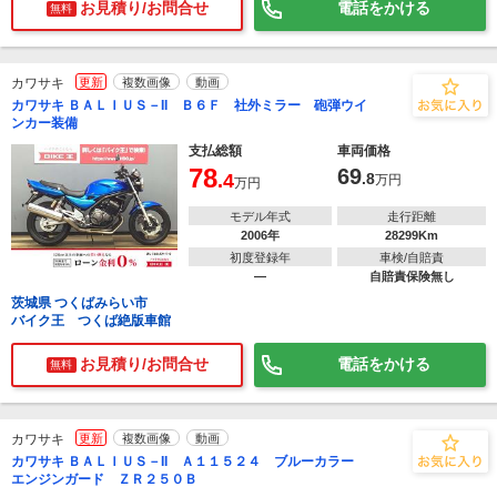
お見積り/お問合せ
電話をかける
無料
カワサキ
更新
複数画像
動画
カワサキ ＢＡＬＩＵＳ－II Ｂ６Ｆ 社外ミラー 砲弾ウイ
ンカー装備
支払総額
車両価格
78
69
.4
.8
万円
万円
モデル年式
走行距離
2006年
28299Km
初度登録年
車検/自賠責
―
自賠責保険無し
茨城県 つくばみらい市
バイク王 つくば絶版車館
お見積り/お問合せ
電話をかける
無料
カワサキ
更新
複数画像
動画
カワサキ ＢＡＬＩＵＳ－II Ａ１１５２４ ブルーカラー
エンジンガード ＺＲ２５０Ｂ