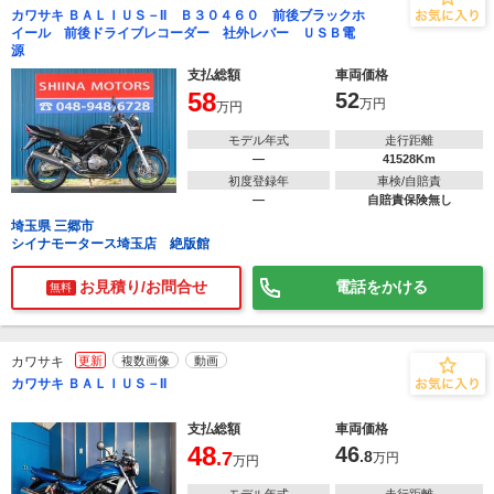
カワサキ ＢＡＬＩＵＳ－II Ｂ３０４６０ 前後ブラックホ
イール 前後ドライブレコーダー 社外レバー ＵＳＢ電
源
支払総額
車両価格
58
52
万円
万円
モデル年式
走行距離
―
41528Km
初度登録年
車検/自賠責
―
自賠責保険無し
埼玉県 三郷市
シイナモータース埼玉店 絶版館
お見積り/お問合せ
電話をかける
無料
カワサキ
更新
複数画像
動画
カワサキ ＢＡＬＩＵＳ－II
支払総額
車両価格
48
46
.7
.8
万円
万円