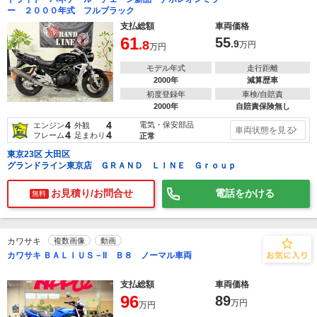
ー ２０００年式 フルブラック
支払総額
車両価格
61
55
.8
.9
万円
万円
モデル年式
走行距離
2000年
減算歴車
初度登録年
車検/自賠責
2000年
自賠責保険無し
4
4
電気・保安部品
エンジン
外観
車両状態を見る
4
4
フレーム
足まわり
正常
東京23区 大田区
グランドライン東京店 ＧＲＡＮＤ ＬＩＮＥ Ｇｒｏｕｐ
お見積り/お問合せ
電話をかける
無料
カワサキ
複数画像
動画
カワサキ ＢＡＬＩＵＳ－II Ｂ８ ノーマル車両
支払総額
車両価格
96
89
万円
万円