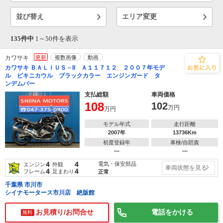
並び替え
エリア変更
135件中
1～
50
件を表示
カワサキ
更新
複数画像
動画
カワサキ ＢＡＬＩＵＳ－II Ａ１１７１２ ２００７年モデ
ル ビキニカウル ブラックカラー エンジンガード タ
ンデムバー
支払総額
車両価格
108
102
万円
万円
モデル年式
走行距離
2007年
13736Km
初度登録年
車検/自賠責
―
―
4
4
電気・保安部品
エンジン
外観
車両状態を見る
4
4
フレーム
足まわり
正常
千葉県 市川市
シイナモータース市川店 絶版館
お見積り/お問合せ
電話をかける
無料