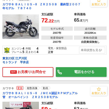
カワサキ ＢＡＬＩＵＳ－II ＺＲ２５０Ｂ 最終型２００７
年モデル ７８７４０
支払総額
車両価格
72
65
.22
.8
万円
万円
モデル年式
走行距離
2007年
20328Km
初度登録年
車検/自賠責
2007年
自賠責保険無し
4
4
電気・保安部品
エンジン
外観
車両状態を見る
5
4
フレーム
足まわり
正常
東京23区 江戸川区
モトランド 平井店
お見積り/お問合せ
電話をかける
無料
カワサキ
更新
複数画像
動画
カワサキ ＢＡＬＩＵＳ－II ＪＭＣＡ認証ＲＰＭデュアル
管 オールペイント ＺＲ２５０Ｂモデル
支払総額
車両価格
52