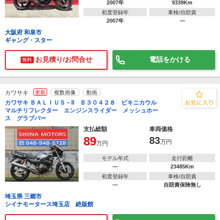
2007年
9339Km
初度登録年
車検/自賠責
2007年
―
大阪府 和泉市
ギャング・スター
お見積り/お問合せ
電話をかける
無料
カワサキ
更新
複数画像
動画
カワサキ ＢＡＬＩＵＳ－II Ｂ３０４２８ ビキニカウル
マルチリフレクター エンジンスライダー メッシュホー
ス グラブバー
支払総額
車両価格
89
83
万円
万円
モデル年式
走行距離
―
23485Km
初度登録年
車検/自賠責
―
自賠責保険無し
埼玉県 三郷市
シイナモータース埼玉店 絶版館