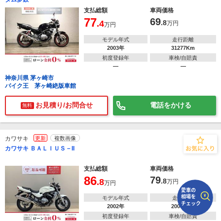
支払総額
車両価格
77
69
で
相場をチェック！
.4
.8
万円
万円
車種選択するだけ、かんたん相場検索
モデル年式
走行距離
2003年
31277Km
まずはメーカーを選択する
初度登録年
車検/自賠責
―
―
排気量
神奈川県 茅ヶ崎市
バイク王 茅ヶ崎絶版車館
車種
お見積り/お問合せ
電話をかける
無料
型式(任意)
走行距離(任意)
カワサキ
更新
複数画像
カワサキ ＢＡＬＩＵＳ－II
支払総額
車両価格
86
79
.8
.8
万円
万円
モデル年式
走行距離
2002年
20001Km
初度登録年
車検/自賠責