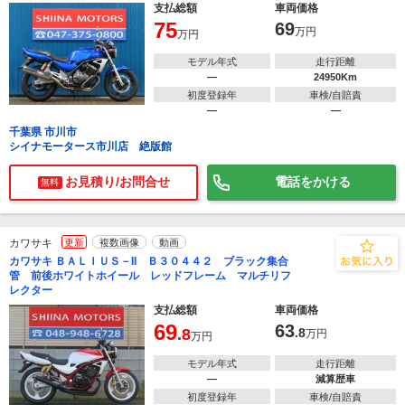
支払総額
車両価格
75
69
万円
万円
モデル年式
走行距離
―
24950Km
初度登録年
車検/自賠責
―
―
千葉県 市川市
シイナモータース市川店 絶版館
お見積り/お問合せ
電話をかける
無料
カワサキ
更新
複数画像
動画
カワサキ ＢＡＬＩＵＳ－II Ｂ３０４４２ ブラック集合
管 前後ホワイトホイール レッドフレーム マルチリフ
レクター
支払総額
車両価格
69
63
.8
.8
万円
万円
モデル年式
走行距離
―
減算歴車
初度登録年
車検/自賠責