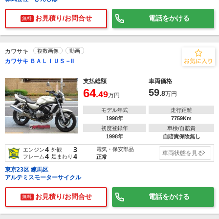
お見積り/お問合せ
電話をかける
無料
カワサキ
複数画像
動画
カワサキ ＢＡＬＩＵＳ－II
支払総額
車両価格
64
59
.49
.8
万円
万円
モデル年式
走行距離
1998年
7759Km
初度登録年
車検/自賠責
1998年
自賠責保険無し
4
3
電気・保安部品
エンジン
外観
車両状態を見る
4
4
フレーム
足まわり
正常
東京23区 練馬区
アルテミスモーターサイクル
お見積り/お問合せ
電話をかける
無料