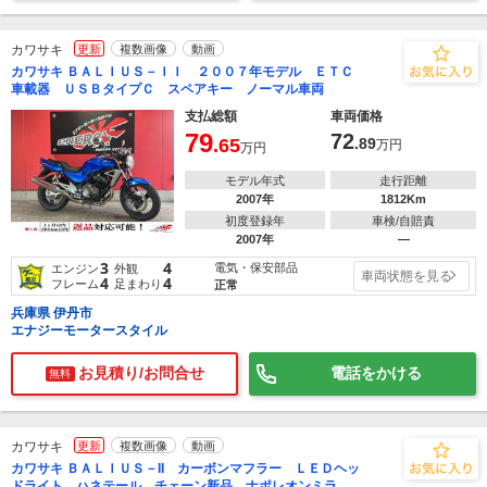
カワサキ
更新
複数画像
動画
カワサキ ＢＡＬＩＵＳ－ＩＩ ２００７年モデル ＥＴＣ
車載器 ＵＳＢタイプＣ スペアキー ノーマル車両
支払総額
車両価格
79
72
.65
.89
万円
万円
モデル年式
走行距離
2007年
1812Km
初度登録年
車検/自賠責
2007年
―
3
4
電気・保安部品
エンジン
外観
車両状態を見る
4
4
フレーム
足まわり
正常
兵庫県 伊丹市
エナジーモータースタイル
お見積り/お問合せ
電話をかける
無料
カワサキ
更新
複数画像
動画
カワサキ ＢＡＬＩＵＳ－II カーボンマフラー ＬＥＤヘッ
ドライト ハネテール チェーン新品 ナポレオンミラ