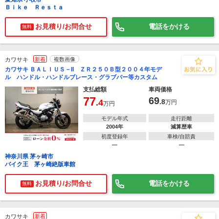
Ｂｉｋｅ Ｒｅｓｔａ
お見積り/お問合せ
電話をかける
無料
カワサキ
新着
複数画像
カワサキ ＢＡＬＩＵＳ－II ＺＲ２５０Ｂ型２００４年モデ
ル ハンドル・ハンドルブレース・グラブバー等カスタム
支払総額
車両価格
77
69
.4
.8
万円
万円
モデル年式
走行距離
2004年
減算歴車
初度登録年
車検/自賠責
―
―
神奈川県 茅ヶ崎市
バイク王 茅ヶ崎絶版車館
お見積り/お問合せ
電話をかける
無料
カワサキ
新着