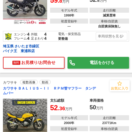
59
.8
.8
万円
万円
モデル年式
走行距離
1998年
減算歴車
初度登録年
車検/自賠責
―
自賠責保険無し
4
4
電気・保安部品
エンジン
外観
車両状態を見る
4
4
フレーム
足まわり
要整備
埼玉県 さいたま市緑区
バイク王 東浦和店
お見積り/お問合せ
電話をかける
無料
カワサキ
複数画像
動画
カワサキ ＢＡＬＩＵＳ－ＩＩ ＲＰＭ管マフラー タンデ
ムバー
支払総額
車両価格
52
50
.36
万円
万円
モデル年式
走行距離
2000年
23771Km
初度登録年
車検/自賠責