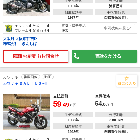
モデル年式
走行距離
1997年
減算歴車
初度登録年
車検/自賠責
1997年
自賠責保険無し
4
4
電気・保安部品
エンジン
外観
車両状態を見る
4
4
フレーム
足まわり
正常
大阪府 大阪市住吉区
株式会社 きんしば
お見積り/お問合せ
電話をかける
無料
カワサキ
複数画像
動画
カワサキ ＢＡＬＩＵＳ－II
支払総額
車両価格
59
54
.49
.8
万円
万円
モデル年式
走行距離
1998年
25801Km
初度登録年
車検/自賠責
1998年
自賠責保険無し
4
3
電気・保安部品
エンジン
外観