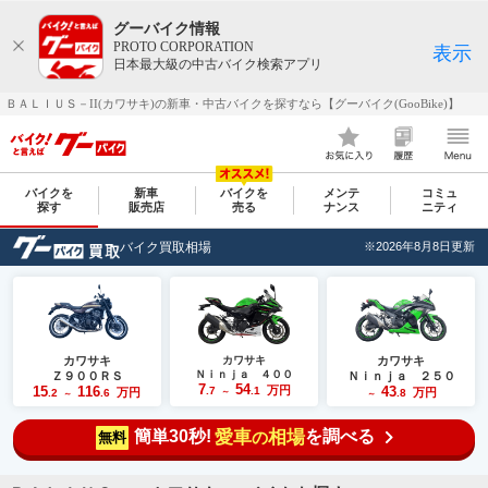
グーバイク情報
PROTO CORPORATION
表示
日本最大級の中古バイク検索アプリ
ＢＡＬＩＵＳ－II(カワサキ)の新車・中古バイクを探すなら【グーバイク(GooBike)】
バイクを
新車
バイクを
メンテ
コミュ
探す
販売店
売る
ナンス
ニティ
バイク買取相場
※2026年8月8日更新
カワサキ
カワサキ
カワサキ
Ｎｉｎｊａ ４００
Ｚ９００ＲＳ
Ｎｉｎｊａ ２５０
7
54
15
116
万円
43
.7
.1
万円
万円
.2
.6
～
.8
～
～
簡単30秒!
愛車
相場
を調べる
の
無料