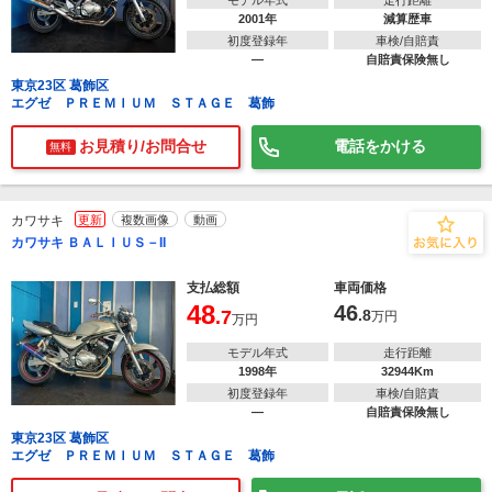
モデル年式
走行距離
2001年
減算歴車
初度登録年
車検/自賠責
―
自賠責保険無し
東京23区 葛飾区
エグゼ ＰＲＥＭＩＵＭ ＳＴＡＧＥ 葛飾
お見積り/お問合せ
電話をかける
無料
カワサキ
更新
複数画像
動画
カワサキ ＢＡＬＩＵＳ－II
支払総額
車両価格
48
46
.7
.8
万円
万円
モデル年式
走行距離
1998年
32944Km
初度登録年
車検/自賠責
―
自賠責保険無し
東京23区 葛飾区
エグゼ ＰＲＥＭＩＵＭ ＳＴＡＧＥ 葛飾