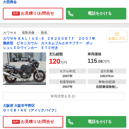
大西商会
お見積り/お問合せ
電話をかける
無料
カワサキ
複数画像
動画
カワサキ ＢＡＬＩＵＳ－II ＺＲ２５０Ｂ７Ｆ ２００７年
最終型 ビキニカウル カスタムフルエキマフラー ポッ
シュＬＥＤウインカー ＥＴＣ付き
支払総額
車両価格
120
115
.08
万円
万円
モデル年式
走行距離
2007年
10637Km
初度登録年
車検/自賠責
2007年
自賠責保険無し
車両状態を見る
大阪府 大阪市平野区
ＤＩＣＢＩＫＥ（ディックバイク）
お見積り/お問合せ
電話をかける
無料