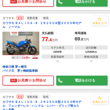
お見積り/お問合せ
電話をかける
無料
カワサキ
更新
複数画像
動画
カワサキ ＢＡＬＩＵＳ－II ＺＲ２５０Ｂ型２００５年モデ
ル ノーマル
支払総額
車両価格
77
69
.4
.8
万円
万円
モデル年式
走行距離
2005年
12946Km
初度登録年
車検/自賠責
―
―
神奈川県 茅ヶ崎市
バイク王 茅ヶ崎絶版車館
お見積り/お問合せ
電話をかける
無料
カワサキ
更新
複数画像
動画
カワサキ ＢＡＬＩＵＳ－II ＺＲ２５０Ｂ型２００３年モデ
ル フェンダーレス・ハンドル・レバー・グリップ等カス
タム多数