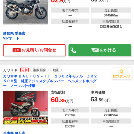
.5
.5
万円
万円
モデル年式
走行距離
―
34458Km
初度登録年
車検/自賠責
―
自賠責保険無し
愛知県 愛西市
VIPオート
お見積り/お問合せ
電話をかける
無料
カワサキ
更新
複数画像
動画
カワサキ ＢＡＬＩＵＳ－ＩＩ ２００２年モデル ＺＲ２
５０Ｂ型 純正アジャスタブルレバー ヘルメットホルダ
ー ノーマル仕様車
支払総額
車両価格
60
53
.35
.59
万円
万円
モデル年式
走行距離
2002年
22282Km
初度登録年
車検/自賠責
2002年
―
兵庫県 伊丹市