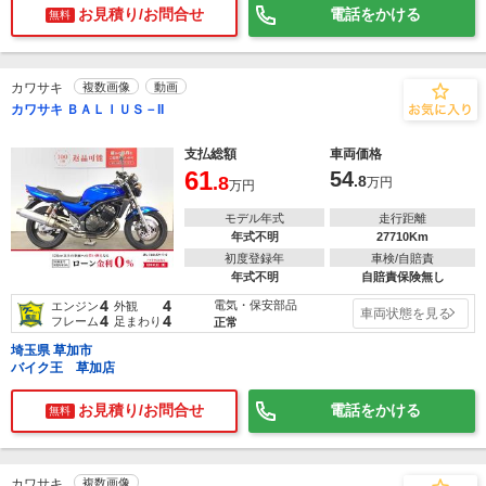
お見積り/お問合せ
電話をかける
無料
カワサキ
複数画像
動画
カワサキ ＢＡＬＩＵＳ－II
支払総額
車両価格
61
54
.8
.8
万円
万円
モデル年式
走行距離
年式不明
27710Km
初度登録年
車検/自賠責
年式不明
自賠責保険無し
4
4
電気・保安部品
エンジン
外観
車両状態を見る
4
4
フレーム
足まわり
正常
埼玉県 草加市
バイク王 草加店
お見積り/お問合せ
電話をかける
無料
カワサキ
複数画像