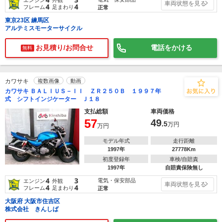
車両状態を見る
4
4
フレーム
足まわり
正常
東京23区 練馬区
アルテミスモーターサイクル
お見積り/お問合せ
電話をかける
無料
カワサキ
複数画像
動画
カワサキ ＢＡＬＩＵＳ－ＩＩ ＺＲ２５０Ｂ １９９７年
式 シフトインジケーター Ｊ１８
支払総額
車両価格
57
49
.5
万円
万円
モデル年式
走行距離
1997年
27778Km
初度登録年
車検/自賠責
1997年
自賠責保険無し
4
3
電気・保安部品
エンジン
外観
車両状態を見る
4
4
フレーム
足まわり
正常
大阪府 大阪市住吉区
株式会社 きんしば