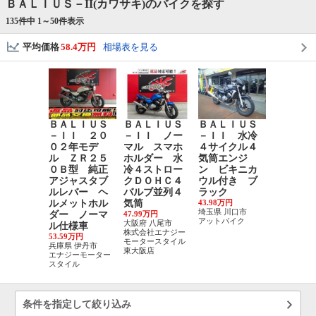
ＢＡＬＩＵＳ－II(カワサキ)のバイクを探す
135件中 1～
50
件表示
平均価格
58.4万円
相場表を見る
ＢＡＬＩＵＳ
ＢＡＬＩＵＳ
ＢＡＬＩＵＳ
ＢＡＬＩ
－ＩＩ ２０
－ＩＩ ノー
－ＩＩ 水冷
－II
０２年モデ
マル スマホ
４サイクル４
49万円
兵庫県 神戸
ル ＺＲ２５
ホルダー 水
気筒エンジ
区
０Ｂ型 純正
冷４ストロー
ン ビキニカ
Ｂｉｋｅ 
アジャスタブ
クＤＯＨＣ４
ウル付き ブ
ｔｏｒｙ 
ルレバー ヘ
バルブ並列４
ラック
ルメットホル
気筒
43.98万円
埼玉県 川口市
ダー ノーマ
47.99万円
アットバイク
大阪府 八尾市
ル仕様車
株式会社エナジー
53.59万円
モータースタイル
兵庫県 伊丹市
東大阪店
エナジーモーター
スタイル
条件を指定して絞り込み