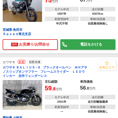
75
万円
万円
モデル年式
走行距離
1997年
9307Km
初度登録年
車検/自賠責
年式不明
自賠責保険無し
宮城県 角田市
Ｓｑｕａｄ東北支店
お見積り/お問合せ
電話をかける
無料
カワサキ
新着
複数画像
カワサキ ＢＡＬＩＵＳ－II ブラックオールペン ＭＨアサ
ノスリップオンマフラー フレームスライダー ＬＥＤウ
インカー 自作フェンダーレス
支払総額
車両価格
59
56
.8
.8
万円
万円
モデル年式
走行距離
2001年
走行距離疑義車
初度登録年
車検/自賠責
―
自賠責保険無し
愛知県 小牧市