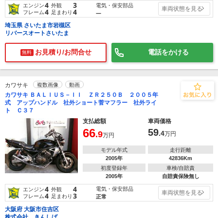
4
3
電気・保安部品
エンジン
外観
車両状態を見る
4
4
フレーム
足まわり
―
埼玉県 さいたま市岩槻区
リバースオートさいたま
お見積り/お問合せ
電話をかける
無料
カワサキ
複数画像
動画
カワサキ ＢＡＬＩＵＳ－ＩＩ ＺＲ２５０Ｂ ２００５年
式 アップハンドル 社外ショート菅マフラー 社外ライ
ト Ｃ３７
支払総額
車両価格
66
59
.9
.4
万円
万円
モデル年式
走行距離
2005年
42836Km
初度登録年
車検/自賠責
2005年
自賠責保険無し
4
4
電気・保安部品
エンジン
外観
車両状態を見る
4
3
フレーム
足まわり
正常
大阪府 大阪市住吉区
株式会社 きんしば