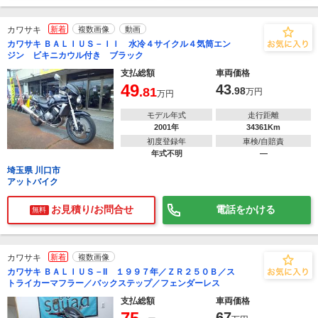
カワサキ
新着
複数画像
動画
カワサキ ＢＡＬＩＵＳ－ＩＩ 水冷４サイクル４気筒エン
ジン ビキニカウル付き ブラック
支払総額
車両価格
49
43
.81
.98
万円
万円
モデル年式
走行距離
2001年
34361Km
初度登録年
車検/自賠責
年式不明
―
埼玉県 川口市
アットバイク
お見積り/お問合せ
電話をかける
無料
カワサキ
新着
複数画像
カワサキ ＢＡＬＩＵＳ－II １９９７年／ＺＲ２５０Ｂ／ス
トライカーマフラー／バックステップ／フェンダーレス
支払総額
車両価格
67