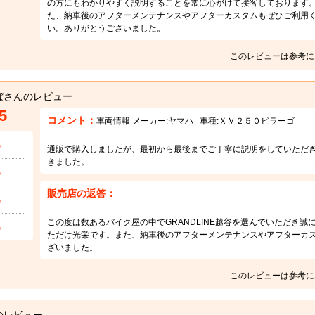
の方にもわかりやすく説明することを常に心がけて接客しております
た、納車後のアフターメンテナンスやアフターカスタムもぜひご利用
い。ありがとうございました。
このレビューは参考に
ぼさんのレビュー
5
コメント：
車両情報 メーカー:
ヤマハ
車種:
ＸＶ２５０ビラーゴ
5
通販で購入しましたが、最初から最後までご丁寧に説明をしていただ
きました。
5
販売店の返答：
5
この度は数あるバイク屋の中でGRANDLINE越谷を選んでいただき
5
ただけ光栄です。また、納車後のアフターメンテナンスやアフターカ
ざいました。
このレビューは参考に