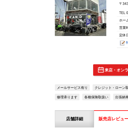
〒34
TEL 
ホー
営業
定休日
来店・オン
メールサービス有り
クレジット・ローン
修理承ります
各種保険取扱い
出張納
店舗詳細
販売店レビュ