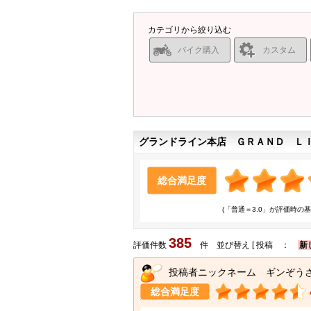
カテゴリから絞り込む
バイク購入
カスタム
グランドライン本店 ＧＲＡＮＤ Ｌ
総合満足度
(「普通＝3.0」が評価時の基
385
評価件数
件 並び替え [ 投稿 ：
新
投稿者ニックネーム ギンぞう
総合満足度