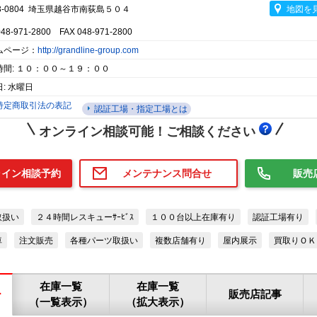
3-0804 埼玉県越谷市南荻島５０４
地図を
048-971-2800 FAX 048-971-2800
ムページ：
http://grandline-group.com
時間: １０：００～１９：００
: 水曜日
特定商取引法の表記
認証工場・指定工場とは
オンライン相談可能！ご相談ください
ライン相談予約
メンテナンス問合せ
販売
取扱い
２４時間レスキューｻｰﾋﾞｽ
１００台以上在庫有り
認証工場有り
車
注文販売
各種パーツ取扱い
複数店舗有り
屋内展示
買取りＯＫ
在庫一覧
在庫一覧
ー
販売店記事
（一覧表示）
（拡大表示）