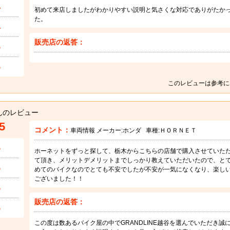
4
初めて来店しましたがわかりやすい説明と気さくな対応でありがたか
た。
4
販売店の返答：
5
5
このレビューは参考に
んのレビュー
5
コメント：
車両情報 メーカー:
ホンダ
車種:
ＨＯＲＮＥＴ
5
ホーネットをずっと探して、栃木からこちらの店舗で購入させていた
て頂き、メリットデメリットまでしっかり教えていただいたので、と
5
めてのバイクなのでとても不安でしたが不安が一気になくなり、楽し
ございました！！
5
販売店の返答：
5
この度は数あるバイク屋の中でGRANDLINE越谷を選んでいただき