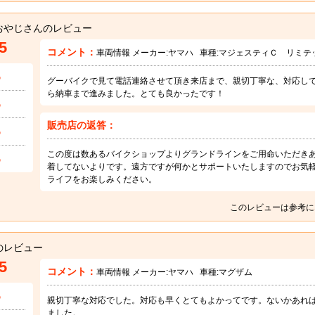
おやじさんのレビュー
5
コメント：
車両情報 メーカー:
ヤマハ
車種:
マジェスティＣ リミテ
5
グーバイクで見て電話連絡させて頂き来店まで、親切丁寧な、対応し
ら納車まで進みました。とても良かったです！
5
販売店の返答：
5
この度は数あるバイクショップよりグランドラインをご用命いただき
5
着してないよりです。遠方ですが何かとサポートいたしますのでお気
ライフをお楽しみください。
このレビューは参考に
のレビュー
5
コメント：
車両情報 メーカー:
ヤマハ
車種:
マグザム
5
親切丁寧な対応でした。対応も早くとてもよかってです。ないかあれ
ました。