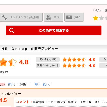
レビュー
メンテナンス/定期点検
車検
買取
ＩＮＥ Ｇｒｏｕｐ の販売店レビュー
4.8
問い合わせ対応
対
4.8
4.8
説明のわかりやすさ
準です)
しい
古い
] [ 評価 ：
高い
低い
]
さんのレビュー
4.5
コメント：
車両情報 メーカー:
ホンダ
車種:
Ｖ－ＴＷＩＮ ＭＡＧＮ