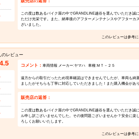
販売店の返答：
5
この度は数あるバイク屋の中でGRANDLINE越谷を選んでいただき
5
ただけ光栄です。また、納車後のアフターメンテナンスやアフターカ
ざいました。
このレビューは参考に
んのレビュー
4.5
コメント：
車両情報 メーカー:
ヤマハ
車種:
ＭＴ－２５
4
遠方からの取引だったため現車確認はできませんでしたが、車両も綺
ましたがそちらも丁寧に対応していただきました！また購入機会があ
5
販売店の返答：
5
この度は数あるバイク屋の中でGRANDLINE越谷を選んでいただき
4
ル申し訳ございませんでした。その後問題ございませんか？安全に楽
ろしくお願いいたします。
このレビューは参考に