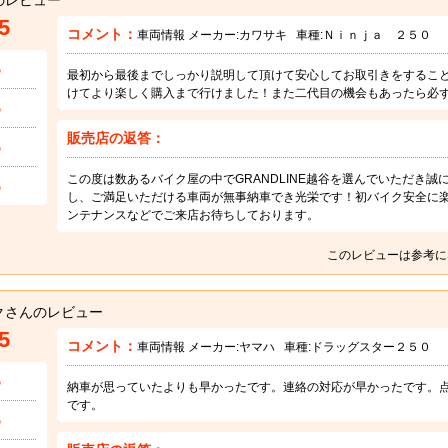
のレビュー
5
コメント：
車両情報 メーカー:
カワサキ
車種:
Ｎｉｎｊａ ２５０
5
最初から最後までしっかり説明して頂けて安心してお取引きをするこ
けてより楽しく購入まで行けました！また二代目の機会もあったら必
5
販売店の返答：
5
この度は数あるバイク屋の中でGRANDLINE越谷を選んでいただき
5
し、ご満足いただける車両が無事納車でき光栄です！初バイク安全に
ンテナンスなどでご来店お待ちしております。
このレビューは参考に
クさんのレビュー
5
コメント：
車両情報 メーカー:
ヤマハ
車種:
ドラッグスター２５０
5
納車が思っていたよりも早かったです。連絡の対応が早かったです。
です。
5