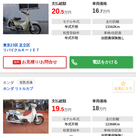
支払総額
車両価格
20
16
.5
.7
万円
万円
モデル年式
走行距離
年式不明
13162Km
初度登録年
車検/自賠責
年式不明
自賠責保険無し
東京23区 足立区
リバイクルＫーＪＥＴ
お見積り/お問合せ
電話をかける
無料
ホンダ
複数画像
ホンダ リトルカブ
支払総額
車両価格
19
18
.5
万円
万円
モデル年式
走行距離
年式不明
12368Km
初度登録年
車検/自賠責
―
自賠責保険無し