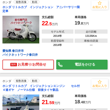
ホンダ
複数画像
動画
ホンダ リトルカブ インジェクション アニバーサリー限
定車
支払総額
車両価格
22
19
.5
.8
万円
万円
モデル年式
走行距離
2014年
13135Km
初度登録年
車検/自賠責
2014年
―
愛知県 春日井市
バイクネットワーク春日井
お見積り/お問合せ
電話をかける
無料
ホンダ
複数画像
動画
ホンダ リトルカブ インジェクションエンジン セル付
４速ギヤ ノーマル仕様 前後タイヤ新品
支払総額
車両価格
21
18
.59
.48
万円
万円