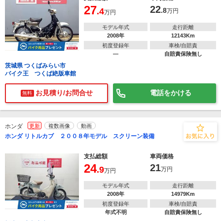
27
22
.4
.8
万円
万円
モデル年式
走行距離
2008年
12143Km
初度登録年
車検/自賠責
―
自賠責保険無し
茨城県 つくばみらい市
バイク王 つくば絶版車館
お見積り/お問合せ
電話をかける
無料
ホンダ
更新
複数画像
動画
ホンダ リトルカブ ２００８年モデル スクリーン装備
支払総額
車両価格
24
21
.9
万円
万円
モデル年式
走行距離
2008年
14979Km
初度登録年
車検/自賠責
年式不明
自賠責保険無し