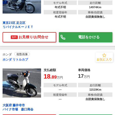
モデル年式
走行距離
年式不明
14974Km
初度登録年
車検/自賠責
年式不明
自賠責保険無し
東京23区 足立区
リバイクルＫーＪＥＴ
お見積り/お問合せ
電話をかける
無料
ホンダ
複数画像
ホンダ リトルカブ
支払総額
車両価格
18
17
.89
万円
万円
モデル年式
走行距離
―
11519Km
初度登録年
車検/自賠責
―
自賠責保険無し
大阪府 藤井寺市
バイク市場 森口商会