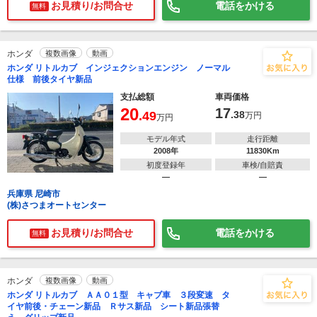
お見積り/お問合せ
電話をかける
無料
ホンダ
複数画像
動画
ホンダ リトルカブ インジェクションエンジン ノーマル
仕様 前後タイヤ新品
支払総額
車両価格
20
17
.49
.38
万円
万円
モデル年式
走行距離
2008年
11830Km
初度登録年
車検/自賠責
―
―
兵庫県 尼崎市
(株)さつまオートセンター
お見積り/お問合せ
電話をかける
無料
ホンダ
複数画像
動画
ホンダ リトルカブ ＡＡ０１型 キャブ車 ３段変速 タ
イヤ前後・チェーン新品 Ｒサス新品 シート新品張替