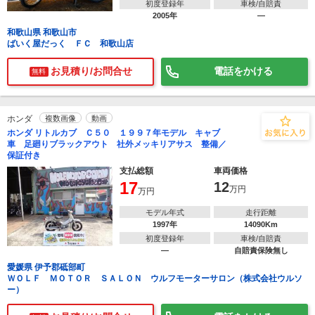
初度登録年
車検/自賠責
2005年
―
和歌山県 和歌山市
ばいく屋だっく ＦＣ 和歌山店
お見積り/お問合せ
電話をかける
無料
ホンダ
複数画像
動画
ホンダ リトルカブ Ｃ５０ １９９７年モデル キャブ
車 足廻りブラックアウト 社外メッキリアサス 整備／
保証付き
支払総額
車両価格
17
12
万円
万円
モデル年式
走行距離
1997年
14090Km
初度登録年
車検/自賠責
―
自賠責保険無し
愛媛県 伊予郡砥部町
ＷＯＬＦ ＭＯＴＯＲ ＳＡＬＯＮ ウルフモーターサロン（株式会社ウルソ
ー）