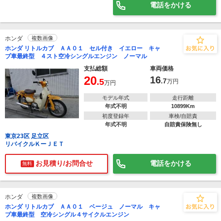
電話をかける
ホンダ
複数画像
ホンダ リトルカブ ＡＡ０１ セル付き イエロー キャ
ブ車最終型 ４スト空冷シングルエンジン ノーマル
支払総額
車両価格
20
16
.5
.7
万円
万円
モデル年式
走行距離
年式不明
10899Km
初度登録年
車検/自賠責
年式不明
自賠責保険無し
東京23区 足立区
リバイクルＫーＪＥＴ
お見積り/お問合せ
電話をかける
無料
ホンダ
複数画像
ホンダ リトルカブ ＡＡ０１ ベージュ ノーマル キャ
ブ車最終型 空冷シングル４サイクルエンジン