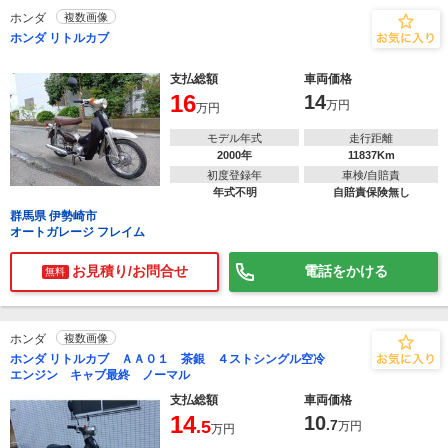
ホンダ
複数画像
ホンダ リトルカブ
支払総額
車両価格
16
14
万円
万円
モデル年式
走行距離
2000年
11837Km
初度登録年
車検/自賠責
年式不明
自賠責保険無し
群馬県 伊勢崎市
オートガレージ フレイム
お見積り/お問合せ
電話をかける
無料
ホンダ
複数画像
ホンダ リトルカブ ＡＡ０１ 茶銀 ４ストシングル空冷
エンジン キャブ最終 ノーマル
支払総額
車両価格
14
10
.5
.7
万円
万円