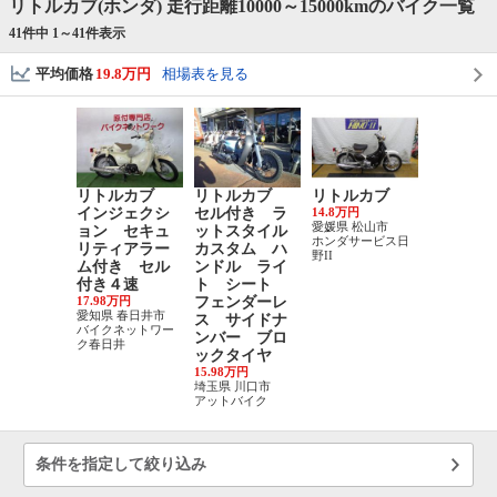
リトルカブ(ホンダ) 走行距離10000～15000kmのバイク一覧
41件中 1～
41
件表示
平均価格
19.8万円
相場表を見る
リトルカブ
リトルカブ
リトルカブ
リトル
インジェクシ
セル付き ラ
14.8万円
ワンオー
愛媛県 松山市
ョン セキュ
ットスタイル
ー ５５
ホンダサービス日
リティアラー
カスタム ハ
モデル 
野II
ム付き セル
ンドル ライ
ル・キッ
付き４速
ト シート
用モデル
17.98万円
フェンダーレ
ンジェク
愛知県 春日井市
ス サイドナ
ン
バイクネットワー
ンバー ブロ
29.89万円
ク春日井
兵庫県 伊丹
ックタイヤ
エナジーモ
15.98万円
スタイル 
埼玉県 川口市
アットバイク
条件を指定して絞り込み