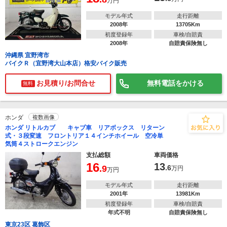
万円
モデル年式
走行距離
2008年
13705Km
初度登録年
車検/自賠責
2008年
自賠責保険無し
沖縄県 宜野湾市
バイクＲ（宜野湾大山本店）格安バイク販売
お見積り/お問合せ
無料電話をかける
無料
ホンダ
複数画像
ホンダ リトルカブ キャブ車 リアボックス リターン
式・３段変速 フロントリア１４インチホイール 空冷単
気筒４ストロークエンジン
支払総額
車両価格
16
13
.9
.6
万円
万円
モデル年式
走行距離
2001年
13981Km
初度登録年
車検/自賠責
年式不明
自賠責保険無し
東京23区 葛飾区