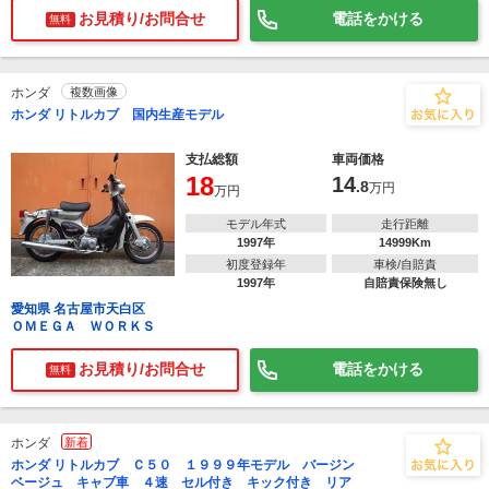
お見積り/お問合せ
電話をかける
無料
ホンダ
複数画像
ホンダ リトルカブ 国内生産モデル
支払総額
車両価格
18
14
.8
万円
万円
モデル年式
走行距離
1997年
14999Km
初度登録年
車検/自賠責
1997年
自賠責保険無し
愛知県 名古屋市天白区
ＯＭＥＧＡ ＷＯＲＫＳ
お見積り/お問合せ
電話をかける
無料
ホンダ
新着
ホンダ リトルカブ Ｃ５０ １９９９年モデル バージン
ベージュ キャブ車 ４速 セル付き キック付き リア