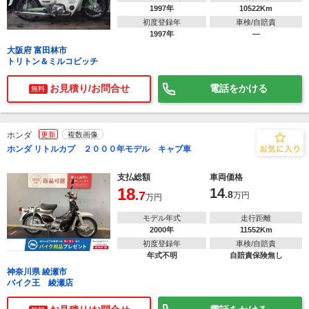
1997年
10522Km
初度登録年
車検/自賠責
1997年
―
大阪府 富田林市
トリトン＆ミルコビッチ
お見積り/お問合せ
電話をかける
無料
ホンダ
更新
複数画像
ホンダ リトルカブ ２０００年モデル キャブ車
支払総額
車両価格
18
14
.7
.8
万円
万円
モデル年式
走行距離
2000年
11552Km
初度登録年
車検/自賠責
年式不明
自賠責保険無し
神奈川県 綾瀬市
バイク王 綾瀬店