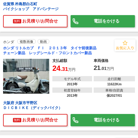
佐賀県 杵島郡白石町
バイクショップ アドバンテージ
お見積り/お問合せ
電話をかける
無料
ホンダ
複数画像
動画
ホンダ リトルカブ ＦＩ ２０１３年 タイヤ前後新品
チェーン新品 レッグシールド・フロントカバー新品
支払総額
車両価格
24
21
.31
.01
万円
万円
モデル年式
走行距離
2013年
11622Km
初度登録年
車検/自賠責
2013年
保2027/01
大阪府 大阪市平野区
ＤＩＣＢＩＫＥ（ディックバイク）
お見積り/お問合せ
電話をかける
無料