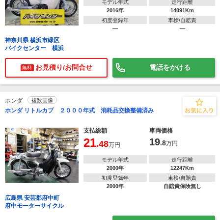
モデル年式
走行距離
2016年
14091Km
初度登録年
車検/自賠責
―
―
神奈川県 横浜市緑区
バイクセンター 横浜
お見積り/お問合せ
電話をかける
無料
ホンダ
複数画像
ホンダ リトルカブ ２０００年式 消耗品交換整備済み
支払総額
車両価格
21
19
.48
.8
万円
万円
モデル年式
走行距離
2000年
12247Km
初度登録年
車検/自賠責
2000年
自賠責保険無し
広島県 安芸郡府中町
府中モーターサイクル