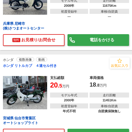
モデル年式
走行距離
2008年
11675Km
初度登録年
車検/自賠責
―
―
兵庫県 尼崎市
(株)さつまオートセンター
お見積り/お問合せ
電話をかける
無料
ホンダ
複数画像
動画
ホンダ リトルカブ ４速セル付き
支払総額
車両価格
20
18
.5
.8
万円
万円
モデル年式
走行距離
2000年
11451Km
初度登録年
車検/自賠責
年式不明
自賠責保険無し
宮城県 仙台市青葉区
オートショップライト