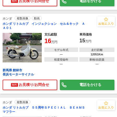
お見積り/お問合せ
電話をかける
無料
ホンダ
複数画像
動画
ホンダ リトルカブ インジェクション セル＆キック Ａ
Ａ０１
支払総額
車両価格
16
15
万円
万円
モデル年式
走行距離
―
12051Km
初度登録年
車検/自賠責
―
―
群馬県 館林市
長浜モーターサイクル
お見積り/お問合せ
電話をかける
無料
ホンダ
複数画像
ホンダ リトルカブ ５５周年ＳＰＥＣＩＡＬ ＢＥＡＭＳ
マフラー