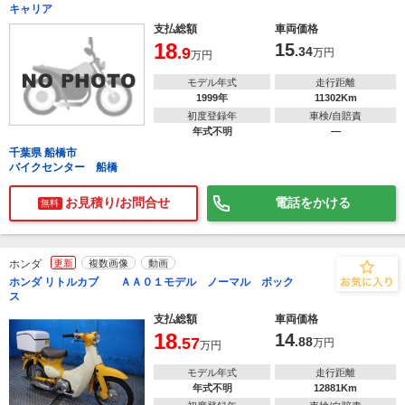
キャリア
支払総額
車両価格
18
15
.9
.34
万円
万円
モデル年式
走行距離
1999年
11302Km
初度登録年
車検/自賠責
年式不明
―
千葉県 船橋市
バイクセンター 船橋
お見積り/お問合せ
電話をかける
無料
ホンダ
更新
複数画像
動画
ホンダ リトルカブ ＡＡ０１モデル ノーマル ボック
ス
支払総額
車両価格
18
14
.57
.88
万円
万円
モデル年式
走行距離
年式不明
12881Km