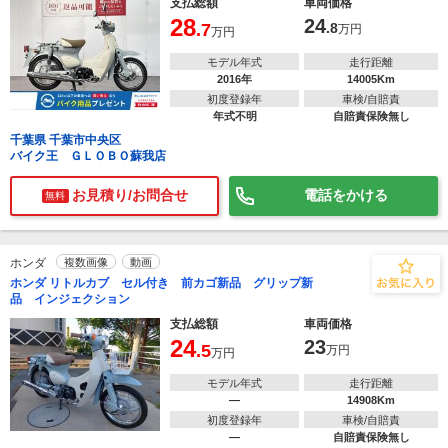
支払総額
車両価格
28
24
.7
.8
万円
万円
モデル年式
走行距離
2016年
14005Km
初度登録年
車検/自賠責
年式不明
自賠責保険無し
千葉県 千葉市中央区
バイク王 ＧＬＯＢＯ蘇我店
お見積り/お問合せ
電話をかける
無料
ホンダ
複数画像
動画
ホンダ リトルカブ セル付き 前カゴ新品 グリップ新
品 インジェクション
支払総額
車両価格
24
23
.5
万円
万円
モデル年式
走行距離
―
14908Km
初度登録年
車検/自賠責
―
自賠責保険無し