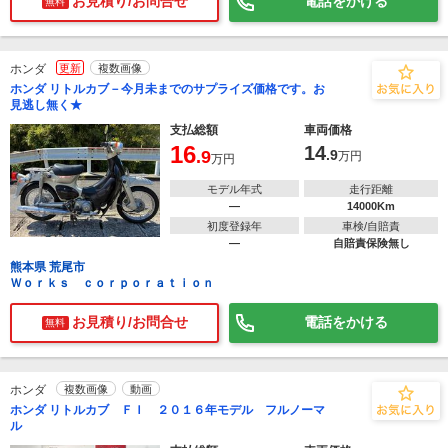
お見積り/お問合せ
電話をかける
無料
ホンダ
更新
複数画像
ホンダ リトルカブ－今月未までのサプライズ価格です。お
見逃し無く★
支払総額
車両価格
16
14
.9
.9
万円
万円
モデル年式
走行距離
―
14000Km
初度登録年
車検/自賠責
―
自賠責保険無し
熊本県 荒尾市
Ｗｏｒｋｓ ｃｏｒｐｏｒａｔｉｏｎ
お見積り/お問合せ
電話をかける
無料
ホンダ
複数画像
動画
ホンダ リトルカブ ＦＩ ２０１６年モデル フルノーマ
ル