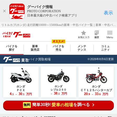
グーバイク情報
PROTO CORPORATION
表示
日本最大級の中古バイク検索アプリ
リトルカブ(ホンダ) 走行距離10000～15000kmの新車・中古バイク一覧｜新車・中古バイク・二輪車・オートバイ情報なら【グーバイク(GooBike)】
バイクを
新車
バイクを
メンテ
コミュ
探す
販売店
売る
ナンス
ニティ
バイク買取相場
※2026年8月6日更新
ホンダ
ホンダ
ホンダ
レブル２５０
ＰＣＸ
ＣＴ１２５ハンターカブ
38
4
30
万円
20
33
.1
万円
万円
.1
.1
～
.9
.6
～
～
簡単30秒!
愛車
相場
を調べる
の
無料