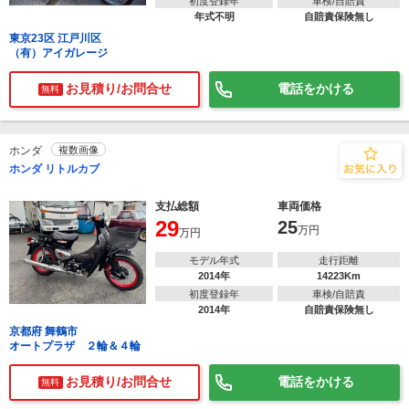
初度登録年
車検/自賠責
年式不明
自賠責保険無し
東京23区 江戸川区
（有）アイガレージ
お見積り/お問合せ
電話をかける
無料
ホンダ
複数画像
ホンダ リトルカブ
支払総額
車両価格
29
25
万円
万円
モデル年式
走行距離
2014年
14223Km
初度登録年
車検/自賠責
2014年
自賠責保険無し
京都府 舞鶴市
オートプラザ ２輪＆４輪
お見積り/お問合せ
電話をかける
無料