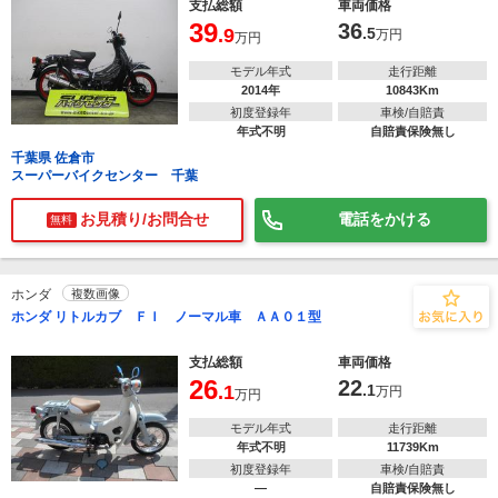
支払総額
車両価格
39
36
.9
.5
万円
万円
モデル年式
走行距離
2014年
10843Km
初度登録年
車検/自賠責
年式不明
自賠責保険無し
千葉県 佐倉市
スーパーバイクセンター 千葉
お見積り/お問合せ
電話をかける
無料
ホンダ
複数画像
ホンダ リトルカブ ＦＩ ノーマル車 ＡＡ０１型
支払総額
車両価格
26
22
.1
.1
万円
万円
モデル年式
走行距離
年式不明
11739Km
初度登録年
車検/自賠責
―
自賠責保険無し