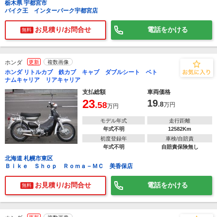
栃木県 宇都宮市
バイク王 インターパーク宇都宮店
お見積り/お問合せ
電話をかける
無料
ホンダ
更新
複数画像
ホンダ リトルカブ 鉄カブ キャブ ダブルシート ベト
ナムキャリア リアキャリア
支払総額
車両価格
23
19
.58
.8
万円
万円
モデル年式
走行距離
年式不明
12582Km
初度登録年
車検/自賠責
年式不明
自賠責保険無し
北海道 札幌市東区
Ｂｉｋｅ Ｓｈｏｐ Ｒｏｍａ－ＭＣ 美香保店
お見積り/お問合せ
電話をかける
無料