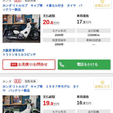
ホンダ
更新
複数画像
ホンダ リトルカブ キャブ車 ４速セル付き タイヤ バ
ッテリー新品
支払総額
車両価格
20
17
.6
.9
万円
万円
モデル年式
走行距離
2000年
13309Km
初度登録年
車検/自賠責
2000年
―
大阪府 富田林市
トリトン＆ミルコビッチ
お見積り/お問合せ
電話をかける
無料
ホンダ
更新
複数画像
ホンダ リトルカブ キャブ車 １９９７年モデル タイ
ヤ バッテリー新品
支払総額
車両価格
19
16
.9
.9
万円
万円
モデル年式
走行距離