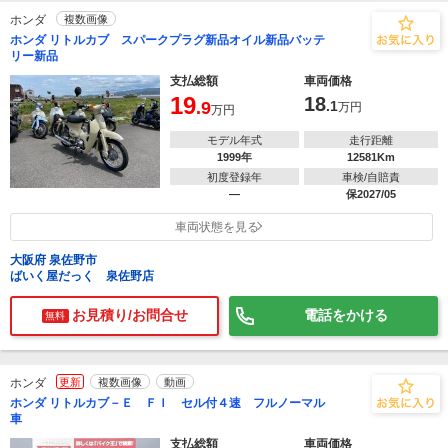
ホンダ
複数画像
ホンダ リトルカブ スパークプラグ新品オイル新品バッテ
リー新品
支払総額
車両価格
19
18
.9
.1
万円
万円
モデル年式
走行距離
1999年
12581Km
初度登録年
車検/自賠責
―
保2027/05
車両状態を見る
大阪府 泉佐野市
ばいく屋だっく 泉佐野店
お見積り/お問合せ
電話をかける
無料
ホンダ
更新
複数画像
動画
ホンダ リトルカブ－Ｅ ＦＩ セル付４速 フルノーマル
車
支払総額
車両価格