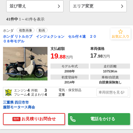
並び替え
エリア変更
41件中
1～
41
件を表示
ホンダ
複数画像
動画
ホンダ リトルカブ インジェクション セル付４速 ２０
０８年モデル
支払総額
車両価格
19
17
.88
.98
万円
万円
モデル年式
走行距離
2008年
10753Km
初度登録年
車検/自賠責
2014年
自賠責保険無し
4
3
電気・保安部品
エンジン
外観
車両状態を見る
4
4
フレーム
足まわり
正常
三重県 四日市市
服部モータース商会
お見積り/お問合せ
電話をかける
無料