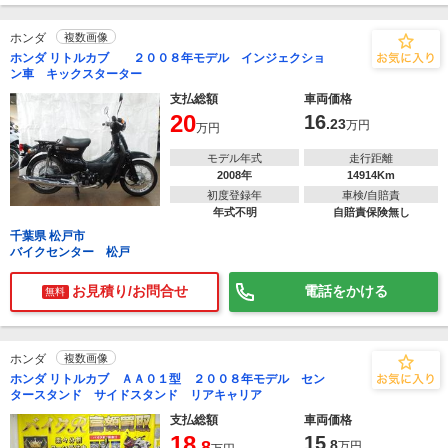
ホンダ
複数画像
ホンダ リトルカブ ２００８年モデル インジェクショ
ン車 キックスターター
支払総額
車両価格
20
16
.23
万円
万円
モデル年式
走行距離
2008年
14914Km
初度登録年
車検/自賠責
年式不明
自賠責保険無し
千葉県 松戸市
バイクセンター 松戸
お見積り/お問合せ
電話をかける
無料
ホンダ
複数画像
ホンダ リトルカブ ＡＡ０１型 ２００８年モデル セン
タースタンド サイドスタンド リアキャリア
支払総額
車両価格
18
15
.8
.8
万円