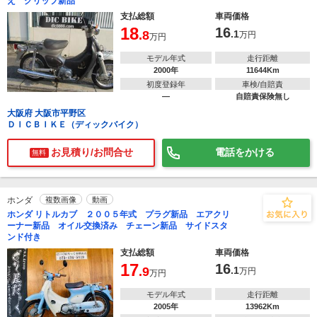
え グリップ新品
支払総額
車両価格
18
16
.8
.1
万円
万円
モデル年式
走行距離
2000年
11644Km
初度登録年
車検/自賠責
―
自賠責保険無し
大阪府 大阪市平野区
ＤＩＣＢＩＫＥ（ディックバイク）
お見積り/お問合せ
電話をかける
無料
ホンダ
複数画像
動画
ホンダ リトルカブ ２００５年式 プラグ新品 エアクリ
ーナー新品 オイル交換済み チェーン新品 サイドスタ
ンド付き
支払総額
車両価格
17
16
.9
.1
万円
万円
モデル年式
走行距離
2005年
13962Km