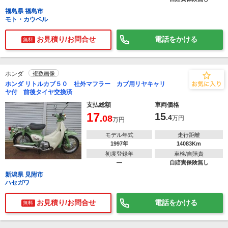
福島県 福島市
モト・カウベル
お見積り/お問合せ
電話をかける
無料
ホンダ
複数画像
ホンダ リトルカブ５０ 社外マフラー カブ用リヤキャリ
ヤ付 前後タイヤ交換済
支払総額
車両価格
17
15
.08
.4
万円
万円
モデル年式
走行距離
1997年
14083Km
初度登録年
車検/自賠責
―
自賠責保険無し
新潟県 見附市
ハセガワ
お見積り/お問合せ
電話をかける
無料