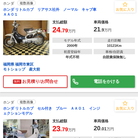
ホンダ
複数画像
ホンダ リトルカブ リアサス社外 ノーマル キャブ車
ＡＡ０１
支払総額
車両価格
24
21
.79
.9
万円
万円
モデル年式
走行距離
2000年
10121Km
初度登録年
車検/自賠責
年式不明
自賠責保険無し
福岡県 福岡市東区
モトショップ 産大前
お見積り/お問合せ
電話をかける
無料
ホンダ
複数画像
ホンダ リトルカブ セル付き ブルー ＡＡ０１ インジ
ェクションモデル
支払総額
車両価格
23
20
.79
.01
万円
万円