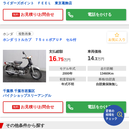
ライダーズポイント ＦＥＥＬ 東京葛飾店
で
相場をチェック！
お見積り/お問合せ
電話をかける
無料
車種選択するだけ、かんたん相場検索
まずはメーカーを選択する
ホンダ
複数画像
ホンダ リトルカブ ７５ｃｃボアＵＰ セル付
排気量
支払総額
車両価格
車種
16
14
.75
.3
万円
万円
型式(任意)
モデル年式
走行距離
2000年
13460Km
走行距離(任意)
初度登録年
車検/自賠責
年式不明
自賠責保険無し
千葉県 千葉市若葉区
バイクショップスリーアングル
お見積り/お問合せ
電話をかける
無料
その他条件から探す