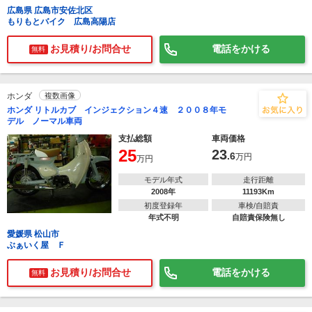
広島県 広島市安佐北区
もりもとバイク 広島高陽店
お見積り/お問合せ
電話をかける
無料
ホンダ
複数画像
ホンダ リトルカブ インジェクション４速 ２００８年モ
デル ノーマル車両
支払総額
車両価格
25
23
.6
万円
万円
モデル年式
走行距離
2008年
11193Km
初度登録年
車検/自賠責
年式不明
自賠責保険無し
愛媛県 松山市
ぶぁいく屋 Ｆ
お見積り/お問合せ
電話をかける
無料