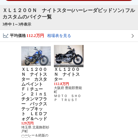
ＸＬ１２００Ｎ ナイトスター(ハーレーダビッドソン) フル
カスタムのバイク一覧
3件中 1～
3
件表示
平均価格
112.2万円
相場表を見る
ＸＬ１２００
ＸＬ１２００
Ｎ ナイトス
Ｎ ナイトス
ター カスタ
ター
ムペイント
112.8万円
大阪府 豊能郡豊能
Ｆｉチュー
町
ン ２ｉｎ１
ＭＯＴＯ ＳＨＯ
チタンマフラ
Ｐ ＴＲＵＳＴ
ー バックス
テップキッ
ト ＬＥＤフ
ォグ＆ヘッド
129万円
埼玉県 北葛飾郡杉
戸町
ハーレー＆絶版の