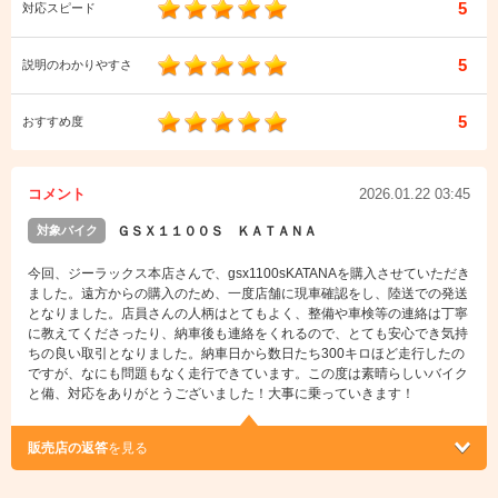
5
対応スピード
5
説明のわかりやすさ
5
おすすめ度
コメント
2026.01.22 03:45
対象バイク
ＧＳＸ１１００Ｓ ＫＡＴＡＮＡ
今回、ジーラックス本店さんで、gsx1100sKATANAを購入させていただき
ました。遠方からの購入のため、一度店舗に現車確認をし、陸送での発送
となりました。店員さんの人柄はとてもよく、整備や車検等の連絡は丁寧
に教えてくださったり、納車後も連絡をくれるので、とても安心でき気持
ちの良い取引となりました。納車日から数日たち300キロほど走行したの
ですが、なにも問題もなく走行できています。この度は素晴らしいバイク
と備、対応をありがとうございました！大事に乗っていきます！
販売店の返答
を見る