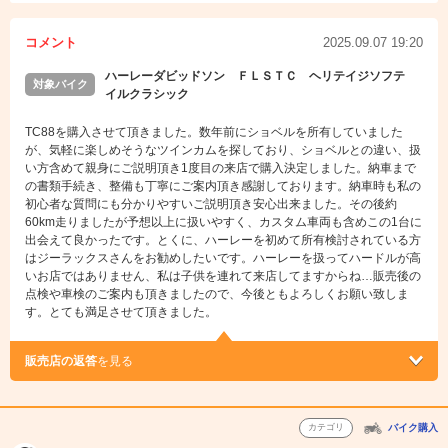
コメント
2025.09.07 19:20
ハーレーダビッドソン ＦＬＳＴＣ ヘリテイジソフテ
対象バイク
イルクラシック
TC88を購入させて頂きました。数年前にショベルを所有していました
が、気軽に楽しめそうなツインカムを探しており、ショベルとの違い、扱
い方含めて親身にご説明頂き1度目の来店で購入決定しました。納車まで
の書類手続き、整備も丁寧にご案内頂き感謝しております。納車時も私の
初心者な質問にも分かりやすいご説明頂き安心出来ました。その後約
60km走りましたが予想以上に扱いやすく、カスタム車両も含めこの1台に
出会えて良かったです。とくに、ハーレーを初めて所有検討されている方
はジーラックスさんをお勧めしたいです。ハーレーを扱ってハードルが高
いお店ではありません、私は子供を連れて来店してますからね…販売後の
点検や車検のご案内も頂きましたので、今後ともよろしくお願い致しま
す。とても満足させて頂きました。
販売店の返答
を見る
カテゴリ
バイク購入