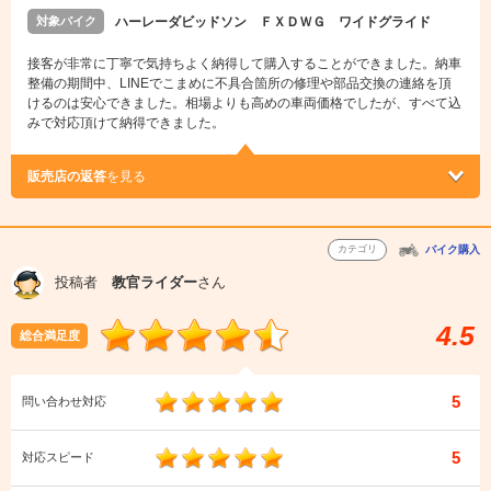
対象バイク
ハーレーダビッドソン ＦＸＤＷＧ ワイドグライド
接客が非常に丁寧で気持ちよく納得して購入することができました。納車
整備の期間中、LINEでこまめに不具合箇所の修理や部品交換の連絡を頂
けるのは安心できました。相場よりも高めの車両価格でしたが、すべて込
みで対応頂けて納得できました。
販売店の返答
を見る
カテゴリ
バイク購入
投稿者
教官ライダー
さん
4.5
総合満足度
5
問い合わせ対応
5
対応スピード