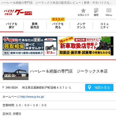
ハーレー＆絶版の専門店 ジーラックス本店の販売店レビュー｜新車・中古バイクなら【グーバイク(GooBike)】
バイクを
新車
バイクを
メンテ
コミュ
探す
販売店
売る
ナンス
ニティ
ハーレー＆絶版の専門店 ジーラックス本店
地図を見る
〒 345-0024 埼玉県北葛飾郡杉戸町堤根４３７１-１
ホームページ:
http://www.g-lux.jp/
営業時間: １０：００～１９：００
定休日: 月曜日