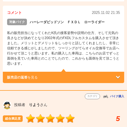
コメント
2025.11.02 21:35
対象バイク
ハーレーダビッドソン ＦＸＤＬ ローライダー
私の販売担当になってくれたK氏の接客姿勢や説明の仕方、そして元気の
良さなどが決めてとなり2002年式のFXDLフルカスタムを購入させて頂き
ました。メリットとデメリットをしっかりと話してくれましたし、非常に
信頼できる感じがしましたので、ツーリングがてらオイル交換等でお店へ
行かせて頂こうと思います。私の購入した車両は、こちらのお店でずっと
面倒を見ていた車両とのことでしたので、これからも面倒を見て頂こうと
思います。
販売店の返答
を見る
カテゴリ
バイク購入
投稿者
りよう
さん
5
総合満足度