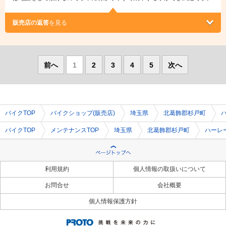
販売店の返答
を見る
前へ
1
2
3
4
5
次へ
バイクTOP
バイクショップ(販売店)
埼玉県
北葛飾郡杉戸町
バイクTOP
メンテナンスTOP
埼玉県
北葛飾郡杉戸町
ハーレ
利用規約
個人情報の取扱いについて
お問合せ
会社概要
個人情報保護方針