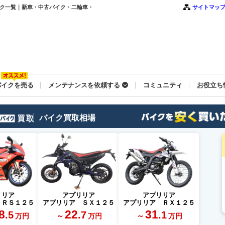
古バイク一覧｜新車・中古バイク・二輪車・
サイトマッ
バイクを売る
メンテナンスを依頼する
コミュニティ
お役立ち
バイク買取相場
リリア
アプリリア
アプリリア
 ＲＳ１２５
アプリリア ＳＸ１２５
アプリリア ＲＸ１２５
8
22
31
.5
.7
.1
～
～
万円
万円
万円