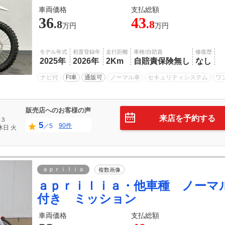
車両価格
支払総額
36
43
.8
.8
万円
万円
モデル年式
初度登録年
走行距離
車検/自賠責
修復歴
2025年
2026年
2Km
自賠責保険無し
なし
ナビ付
FI車
通販可
ノーマル車
セキュリティシステム
ワ
販売店へのお客様の声
来店を予約する
３
5
90件
／5
休日
火
ａｐｒｉｌｉａ
複数画像
ａｐｒｉｌｉａ・他車種 ノーマ
付き ミッション
車両価格
支払総額