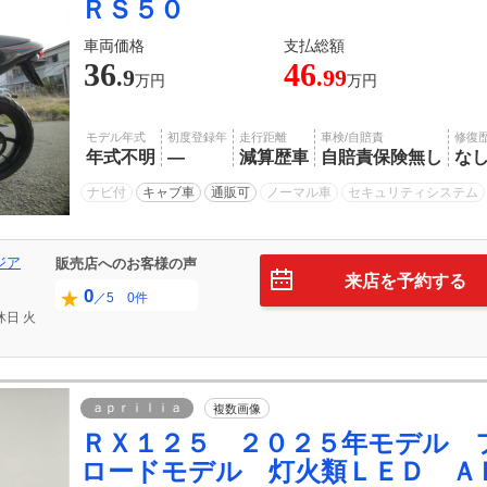
ＲＳ５０
車両価格
支払総額
36
46
.9
.99
万円
万円
モデル年式
初度登録年
走行距離
車検/自賠責
修復
年式不明
―
減算歴車
自賠責保険無し
な
ナビ付
キャブ車
通販可
ノーマル車
セキュリティシステム
ジア
販売店へのお客様の声
来店を予約する
0
／5 0件
休日
火
ａｐｒｉｌｉａ
複数画像
ＲＸ１２５ ２０２５年モデル 
ロードモデル 灯火類ＬＥＤ Ａ