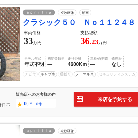
ａｐｒｉｌｉａ
複数画像
動画
クラシック５０ Ｎｏ１１２４８
車両価格
支払総額
33
36
.23
万円
万円
モデル年式
初度登録年
走行距離
車検/自賠責
修復歴
年式不明
―
4600Km
―
なし
ナビ付
キャブ車
通販可
ノーマル車
セキュリティシステム
販売店へのお客様の声
来店を予約する
0
／5 0件
休日
不
ａｐｒｉｌｉａ
複数画像