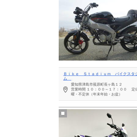
Ｂｉｋｅ Ｓｔａｄｉｕｍ バイクスタ
ム
愛知県津島市莪原町長ヶ島１２
営業時間
１０：００～１７：００
定
曜・不定休（年末年始・お盆）