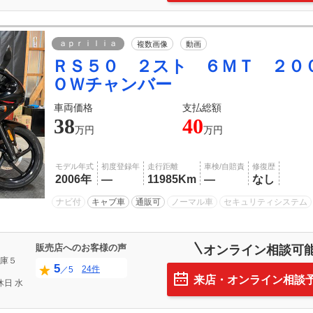
ａｐｒｉｌｉａ
複数画像
動画
ＲＳ５０ ２スト ６ＭＴ ２０
ＯＷチャンバー
車両価格
支払総額
38
40
万円
万円
モデル年式
初度登録年
走行距離
車検/自賠責
修復歴
2006年
―
11985Km
―
なし
ナビ付
キャブ車
通販可
ノーマル車
セキュリティシステム
販売店へのお客様の声
オンライン相談可
庫５
5
24件
／5
来店・オンライン相談
休日
水