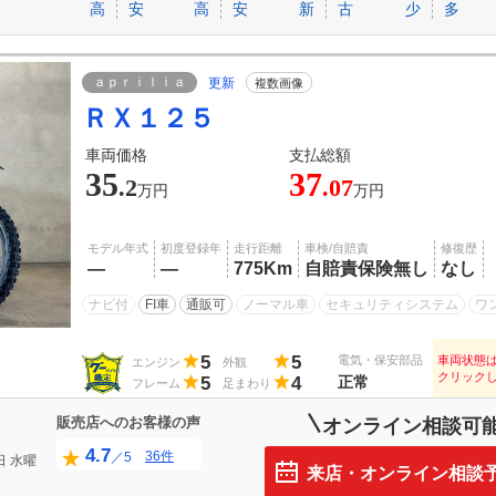
高
安
高
安
新
古
少
多
ａｐｒｉｌｉａ
更新
複数画像
ＲＸ１２５
車両価格
支払総額
35
37
.2
.07
万円
万円
モデル年式
初度登録年
走行距離
車検/自賠責
修復歴
―
―
775Km
自賠責保険無し
なし
ナビ付
FI車
通販可
ノーマル車
セキュリティシステム
ワ
5
5
電気・保安部品
車両状態
エンジン
外観
クリック
5
4
正常
フレーム
足まわり
販売店へのお客様の声
オンライン相談可
4.7
36件
／5
日
水曜
来店・オンライン相談