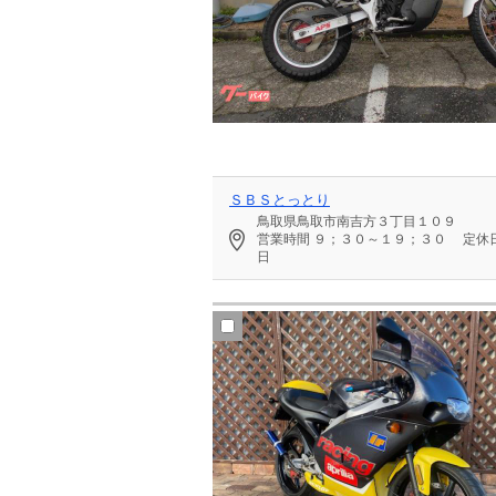
ＳＢＳとっとり
鳥取県鳥取市南吉方３丁目１０９
営業時間
９；３０～１９；３０
定休
日