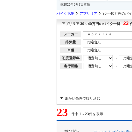
※2026年8月7日更新
バイクTOP
アプリリア
30～40万円のバ
23
アプリリア 30～40万円のバイク一覧
メーカー
排気量
車種
初度登録年
～
走行距離
～
細かい条件で絞り込む
23
件中 1～23件を表示
並び替え
デフォルトの並びに戻