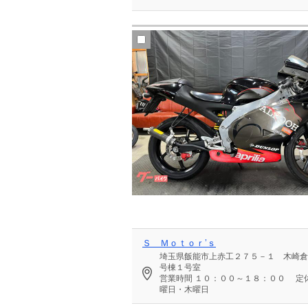
Ｓ Ｍｏｔｏｒ’ｓ
埼玉県飯能市上赤工２７５－１ 木崎倉
号棟１号室
営業時間
１０：００～１８：００
定
曜日・木曜日