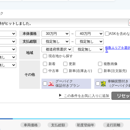
イク
件がヒットしました。
本体価格
～
ASKを含め
支払総額
～
複数エリアを選
る
地域
現在地から探す
新着
更新
複数画像
中古車
新車(在庫あり)
新車(注文販売)
その他
グーバイク
車輌状態付き
保証付きプラン
（グーバイク
この条件をお気に入りに追加
車両価格
支払総額
初度登録年
走行距離
す