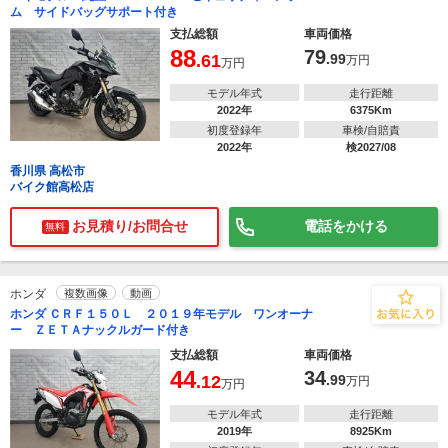
ム サイドバッグサポート付き
支払総額
車両価格
88
79
.61
.99
万円
万円
モデル年式
走行距離
2022年
6375Km
初度登録年
車検/自賠責
2022年
検2027/08
香川県 高松市
バイク館高松店
お見積り/お問合せ
電話をかける
無料
ホンダ
複数画像
動画
ホンダ ＣＲＦ１５０Ｌ ２０１９年モデル ワンオーナ
ー ＺＥＴＡナックルガード付き
支払総額
車両価格
44
34
.12
.99
万円
万円
モデル年式
走行距離
2019年
8925Km