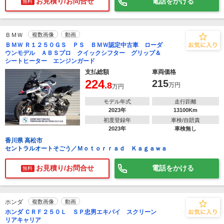
お見積り/お問合せ
電話をかける
無料
ＢＭＷ
複数画像
動画
ＢＭＷ Ｒ１２５０ＧＳ ＰＳ ＢＭＷ認定中古車 ローダ
ウンモデル ＡＢＳプロ クイックシフター グリップ＆
シートヒーター エンジンガード
支払総額
車両価格
224
215
.8
万円
万円
モデル年式
走行距離
2023年
13100Km
初度登録年
車検/自賠責
2023年
車検無し
香川県 高松市
セントラルオートそごう／Ｍｏｔｏｒｒａｄ Ｋａｇａｗａ
お見積り/お問合せ
電話をかける
無料
ホンダ
複数画像
動画
ホンダ ＣＲＦ２５０Ｌ ＳＰ忠男エキパイ スクリーン
リアキャリア