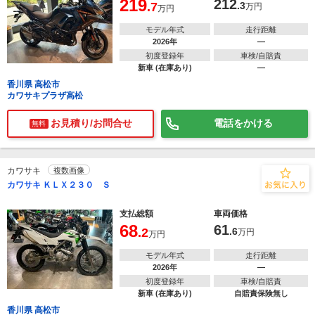
219
212
.7
.3
万円
万円
モデル年式
走行距離
2026年
―
初度登録年
車検/自賠責
新車 (在庫あり)
―
香川県 高松市
カワサキプラザ高松
お見積り/お問合せ
電話をかける
無料
カワサキ
複数画像
カワサキ ＫＬＸ２３０ Ｓ
支払総額
車両価格
68
61
.2
.6
万円
万円
モデル年式
走行距離
2026年
―
初度登録年
車検/自賠責
新車 (在庫あり)
自賠責保険無し
香川県 高松市