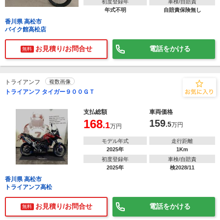
初度登録年
車検/自賠責
年式不明
自賠責保険無し
香川県 高松市
バイク館高松店
お見積り/お問合せ
電話をかける
無料
トライアンフ
複数画像
トライアンフ タイガー９００ＧＴ
支払総額
車両価格
168
159
.1
.5
万円
万円
モデル年式
走行距離
2025年
1Km
初度登録年
車検/自賠責
2025年
検2028/11
香川県 高松市
トライアンフ高松
お見積り/お問合せ
電話をかける
無料