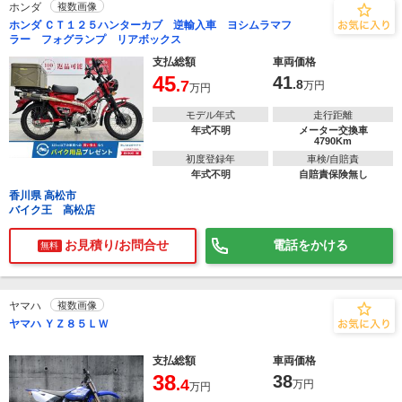
ホンダ
複数画像
ホンダ ＣＴ１２５ハンターカブ 逆輸入車 ヨシムラマフ
ラー フォグランプ リアボックス
支払総額
車両価格
45
41
.7
.8
万円
万円
モデル年式
走行距離
年式不明
メーター交換車
4790Km
初度登録年
車検/自賠責
年式不明
自賠責保険無し
香川県 高松市
バイク王 高松店
お見積り/お問合せ
電話をかける
無料
ヤマハ
複数画像
ヤマハ ＹＺ８５ＬＷ
支払総額
車両価格
38
38
.4
万円
万円