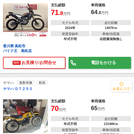
支払総額
車両価格
71
64
.8
.8
万円
万円
モデル年式
走行距離
2024年
1497Km
初度登録年
車検/自賠責
年式不明
自賠責保険無し
香川県 高松市
バイク王 高松店
お見積り/お問合せ
電話をかける
無料
ヤマハ
複数画像
動画
ヤマハ ＤＴ２５０
支払総額
車両価格
70
65
万円
万円
モデル年式
走行距離
年式不明
23198Km
初度登録年
車検/自賠責