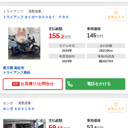
トライアンフ
複数画像
トライアンフ タイガー９００ＧＴ ＰＲＯ
支払総額
車両価格
155
145
.2
万円
万円
モデル年式
走行距離
2024年
26214Km
初度登録年
車検/自賠責
2024年
検2027/03
香川県 高松市
トライアンフ高松
お見積り/お問合せ
電話をかける
無料
ホンダ
複数画像
ホンダ ＡＤＶ１６０
支払総額
車両価格
59
53
.9