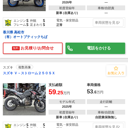
2026年
―
初度登録年
車検/自賠責
新車 (在庫あり)
―
S
S
電気・保安部品
エンジン
外観
車両状態を見る
S
S
フレーム
足まわり
正常
香川県 高松市
（有）オートブティックちば
お見積り/お問合せ
電話をかける
無料
スズキ
複数画像
スズキ Ｖ－ストローム２５０ＳＸ
支払総額
車両価格
59
53
.25
.6
万円
万円
モデル年式
走行距離
2025年
―
初度登録年
車検/自賠責
新車 (在庫あり)
自賠責保険無し
S
S
電気・保安部品
エンジン
外観
車両状態を見る