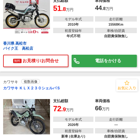
支払総額
車両価格
51
44
.8
.8
万円
万円
モデル年式
走行距離
2010年
15568Km
初度登録年
車検/自賠責
年式不明
自賠責保険無し
香川県 高松市
バイク王 高松店
お見積り/お問合せ
電話をかける
無料
カワサキ
複数画像
カワサキ ＫＬＸ２３０シェルパＳ
支払総額
車両価格
72
66
.9
万円
万円
モデル年式
走行距離
2026年
―
初度登録年
車検/自賠責
新車 (在庫あり)
自賠責保険無し