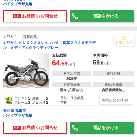
バイクプラザ丸亀
お見積り/お問合せ
電話をかける
無料
カワサキ
複数画像
カワサキ ＫＬＸ２３０シェルパＳ 新車２０２６年モデ
ル ミディアムクラウディグレー
支払総額
車両価格
64
59
.59
.8
万円
万円
モデル年式
走行距離
2026年
―
初度登録年
車検/自賠責
新車 (在庫あり)
自賠責保険無し
S
S
電気・保安部品
エンジン
外観
車両状態を見る
S
S
フレーム
足まわり
正常
香川県 丸亀市
バイクプラザ丸亀
お見積り/お問合せ
電話をかける
無料