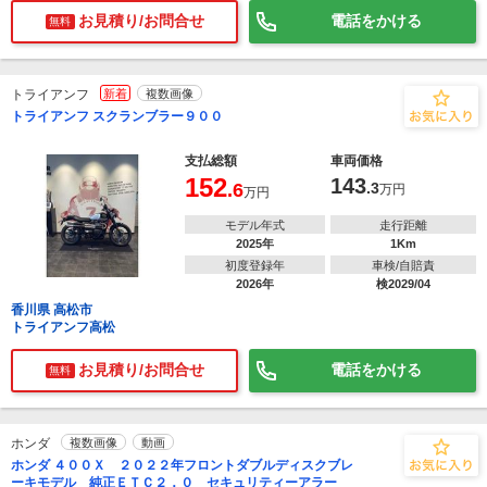
お見積り/お問合せ
電話をかける
無料
トライアンフ
新着
複数画像
トライアンフ スクランブラー９００
支払総額
車両価格
152
143
.6
.3
万円
万円
モデル年式
走行距離
2025年
1Km
初度登録年
車検/自賠責
2026年
検2029/04
香川県 高松市
トライアンフ高松
お見積り/お問合せ
電話をかける
無料
ホンダ
複数画像
動画
ホンダ ４００Ｘ ２０２２年フロントダブルディスクブレ
ーキモデル 純正ＥＴＣ２．０ セキュリティーアラー