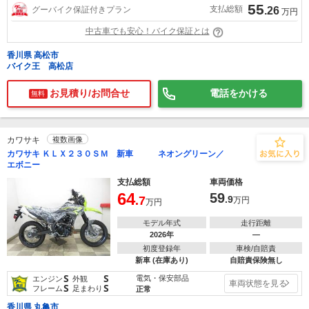
55
支払総額
グーバイク保証付きプラン
.26
万円
中古車でも安心！バイク保証とは
香川県 高松市
バイク王 高松店
お見積り/お問合せ
電話をかける
無料
カワサキ
複数画像
カワサキ ＫＬＸ２３０ＳＭ 新車 ネオングリーン／
エボニー
支払総額
車両価格
64
59
.7
.9
万円
万円
モデル年式
走行距離
2026年
―
初度登録年
車検/自賠責
新車 (在庫あり)
自賠責保険無し
S
S
電気・保安部品
エンジン
外観
車両状態を見る
S
S
フレーム
足まわり
正常
香川県 丸亀市