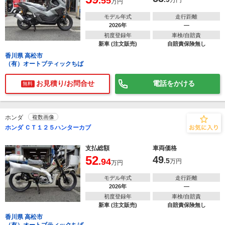
.55
万円
万円
モデル年式
走行距離
2026年
―
初度登録年
車検/自賠責
新車 (注文販売)
自賠責保険無し
香川県 高松市
（有）オートブティックちば
お見積り/お問合せ
電話をかける
無料
ホンダ
複数画像
ホンダ ＣＴ１２５ハンターカブ
支払総額
車両価格
52
49
.94
.5
万円
万円
モデル年式
走行距離
2026年
―
初度登録年
車検/自賠責
新車 (注文販売)
自賠責保険無し
香川県 高松市