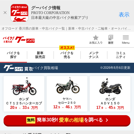
グーバイク情報
PROTO CORPORATION
表示
日本最大級の中古バイク検索アプリ
オフロード 香川県の新車・中古バイク一覧｜新車・中古バイク・二輪車・オートバイ情報なら【グーバイク(GooBike)】
バイクを
新車
バイクを
メンテ
コミュ
探す
販売店
売る
ナンス
ニティ
バイク買取相場
※2026年8月6日更新
ホンダ
ヤマハ
ホンダ
セロー２５０
ＣＴ１２５ハンターカブ
ＡＤＶ１５０
12
46
20
33
万円
17
45
.5
.1
万円
万円
.9
.6
～
.9
.5
～
～
簡単30秒!
愛車
相場
を調べる
の
無料