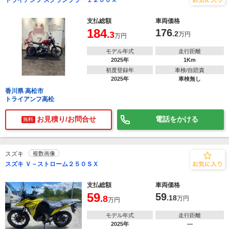
トライアンフ スクランブラー１２００Ｘ
支払総額
車両価格
184
176
.3
.2
万円
万円
モデル年式
走行距離
2025年
1Km
初度登録年
車検/自賠責
2025年
車検無し
香川県 高松市
トライアンフ高松
お見積り/お問合せ
電話をかける
無料
スズキ
複数画像
スズキ Ｖ－ストローム２５０ＳＸ
支払総額
車両価格
59
59
.8
.18
万円
万円
モデル年式
走行距離
2025年
―