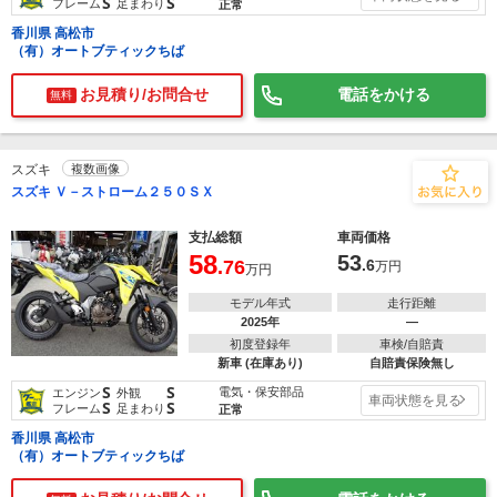
S
S
フレーム
足まわり
正常
香川県 高松市
（有）オートブティックちば
お見積り/お問合せ
電話をかける
無料
スズキ
複数画像
スズキ Ｖ－ストローム２５０ＳＸ
支払総額
車両価格
58
53
.76
.6
万円
万円
モデル年式
走行距離
2025年
―
初度登録年
車検/自賠責
新車 (在庫あり)
自賠責保険無し
S
S
電気・保安部品
エンジン
外観
車両状態を見る
S
S
フレーム
足まわり
正常
香川県 高松市
（有）オートブティックちば