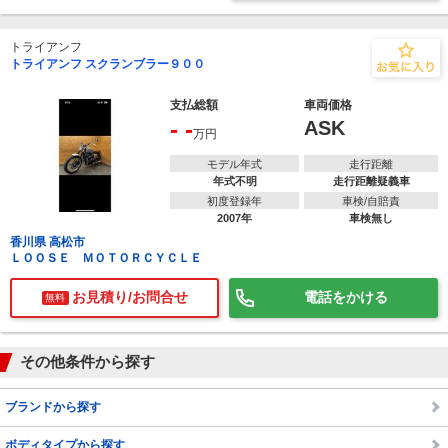
トライアンフ
トライアンフ スクランブラー９００
支払総額
車両価格
- -
ASK
万円
モデル年式
走行距離
年式不明
走行距離疑義車
初度登録年
車検/自賠責
2007年
車検無し
香川県 高松市
ＬＯＯＳＥ ＭＯＴＯＲＣＹＣＬＥ
お見積り/お問合せ
電話をかける
無料
その他条件から探す
ブランドから探す
ボディタイプから探す