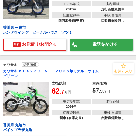
モデル年式
走行距離
2019年
走行距離疑義車
初度登録年
車検/自賠責
国内未登録(中古)
自賠責保険無し
香川県 三豊市
ホンダウイング ビークルハウス ツツミ
お見積り/お問合せ
電話をかける
無料
カワサキ
複数画像
カワサキ ＫＬＸ２３０ Ｓ ２０２６年モデル ライム
グリーン
支払総額
車両価格
62
57
.7
.9
万円
万円
モデル年式
走行距離
2026年
―
初度登録年
車検/自賠責
新車 (在庫あり)
自賠責保険無し
香川県 丸亀市
バイクプラザ丸亀