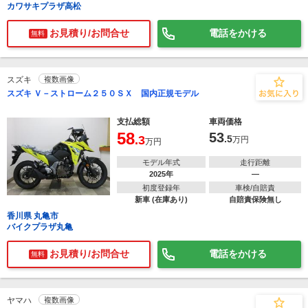
カワサキプラザ高松
お見積り/お問合せ
電話をかける
無料
スズキ
複数画像
スズキ Ｖ－ストローム２５０ＳＸ 国内正規モデル
支払総額
車両価格
58
53
.3
.5
万円
万円
モデル年式
走行距離
2025年
―
初度登録年
車検/自賠責
新車 (在庫あり)
自賠責保険無し
香川県 丸亀市
バイクプラザ丸亀
お見積り/お問合せ
電話をかける
無料
ヤマハ
複数画像