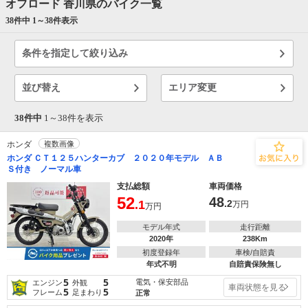
オフロード 香川県のバイク一覧
38件中 1～
38
件表示
条件を指定して絞り込み
並び替え
エリア変更
38件中
1～
38
件を表示
ホンダ
複数画像
ホンダ ＣＴ１２５ハンターカブ ２０２０年モデル ＡＢ
Ｓ付き ノーマル車
支払総額
車両価格
52
48
.1
.2
万円
万円
モデル年式
走行距離
2020年
238Km
初度登録年
車検/自賠責
年式不明
自賠責保険無し
5
5
電気・保安部品
エンジン
外観
車両状態を見る
5
5
フレーム
足まわり
正常