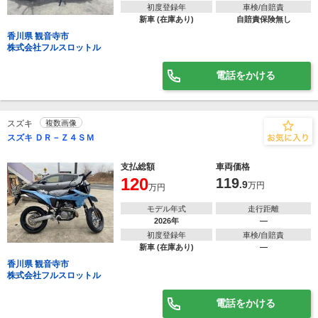
初度登録年
車検/自賠責
新車 (在庫あり)
自賠責保険無し
香川県 観音寺市
株式会社フルスロットル
電話をかける
スズキ
複数画像
スズキ ＤＲ－Ｚ４ＳＭ
支払総額
車両価格
120
119
.9
万円
万円
モデル年式
走行距離
2026年
―
初度登録年
車検/自賠責
新車 (在庫あり)
―
香川県 観音寺市
株式会社フルスロットル
電話をかける