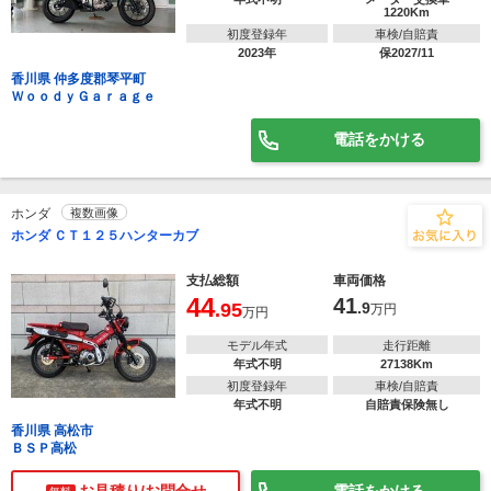
1220Km
初度登録年
車検/自賠責
2023年
保2027/11
香川県 仲多度郡琴平町
ＷｏｏｄｙＧａｒａｇｅ
電話をかける
ホンダ
複数画像
ホンダ ＣＴ１２５ハンターカブ
支払総額
車両価格
44
41
.95
.9
万円
万円
モデル年式
走行距離
年式不明
27138Km
初度登録年
車検/自賠責
年式不明
自賠責保険無し
香川県 高松市
ＢＳＰ高松