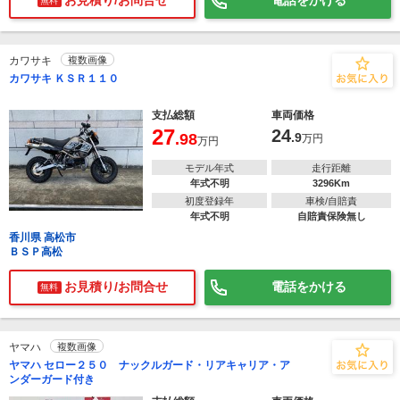
お見積り/お問合せ
電話をかける
無料
カワサキ
複数画像
カワサキ ＫＳＲ１１０
支払総額
車両価格
27
24
.98
.9
万円
万円
モデル年式
走行距離
年式不明
3296Km
初度登録年
車検/自賠責
年式不明
自賠責保険無し
香川県 高松市
ＢＳＰ高松
お見積り/お問合せ
電話をかける
無料
ヤマハ
複数画像
ヤマハ セロー２５０ ナックルガード・リアキャリア・ア
ンダーガード付き