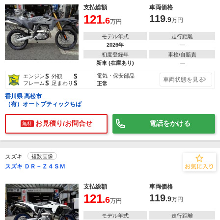
支払総額
車両価格
121
119
.6
.9
万円
万円
モデル年式
走行距離
2026年
―
初度登録年
車検/自賠責
新車 (在庫あり)
―
S
S
電気・保安部品
エンジン
外観
車両状態を見る
S
S
フレーム
足まわり
正常
香川県 高松市
（有）オートブティックちば
お見積り/お問合せ
電話をかける
無料
スズキ
複数画像
スズキ ＤＲ－Ｚ４ＳＭ
支払総額
車両価格
121
119
.6
.9
万円
万円
モデル年式
走行距離