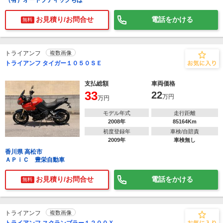
（有）オートブティックちば
お見積り/お問合せ
電話をかける
無料
トライアンフ
複数画像
トライアンフ タイガー１０５０ＳＥ
支払総額
車両価格
33
22
万円
万円
モデル年式
走行距離
2008年
85164Km
初度登録年
車検/自賠責
2009年
車検無し
香川県 高松市
ＡＰｉＣ 豊栄自動車
お見積り/お問合せ
電話をかける
無料
トライアンフ
複数画像