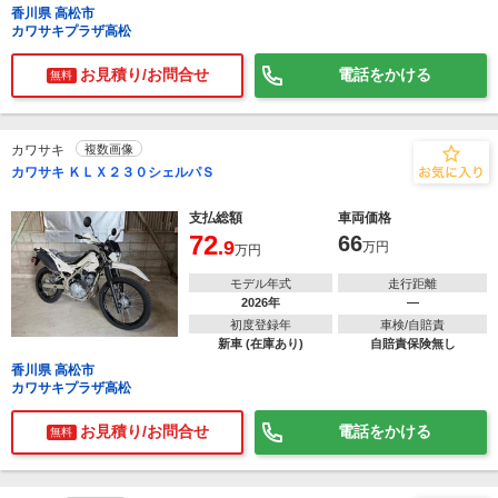
香川県 高松市
カワサキプラザ高松
お見積り/お問合せ
電話をかける
無料
カワサキ
複数画像
カワサキ ＫＬＸ２３０シェルパＳ
支払総額
車両価格
72
66
.9
万円
万円
モデル年式
走行距離
2026年
―
初度登録年
車検/自賠責
新車 (在庫あり)
自賠責保険無し
香川県 高松市
カワサキプラザ高松
お見積り/お問合せ
電話をかける
無料