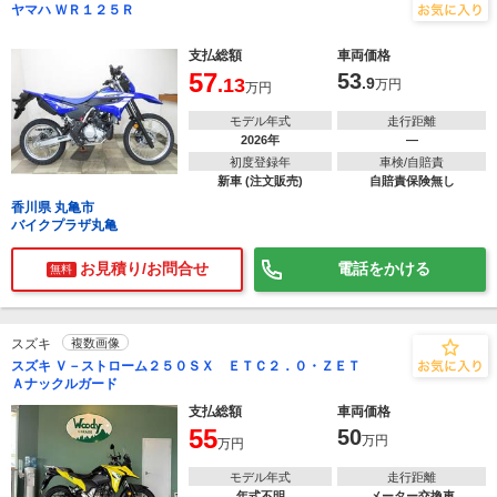
ヤマハ ＷＲ１２５Ｒ
支払総額
車両価格
57
53
.13
.9
万円
万円
モデル年式
走行距離
2026年
―
初度登録年
車検/自賠責
新車 (注文販売)
自賠責保険無し
香川県 丸亀市
バイクプラザ丸亀
お見積り/お問合せ
電話をかける
無料
スズキ
複数画像
スズキ Ｖ－ストローム２５０ＳＸ ＥＴＣ２．０・ＺＥＴ
Ａナックルガード
支払総額
車両価格
55
50
万円
万円
モデル年式
走行距離
年式不明
メーター交換車