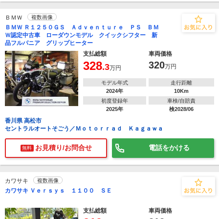
ＢＭＷ
複数画像
ＢＭＷ Ｒ１２５０ＧＳ Ａｄｖｅｎｔｕｒｅ ＰＳ ＢＭ
Ｗ認定中古車 ローダウンモデル クイックシフター 新
品フルパニア グリップヒーター
支払総額
車両価格
328
320
.3
万円
万円
モデル年式
走行距離
2024年
10Km
初度登録年
車検/自賠責
2025年
検2028/06
香川県 高松市
セントラルオートそごう／Ｍｏｔｏｒｒａｄ Ｋａｇａｗａ
お見積り/お問合せ
電話をかける
無料
カワサキ
複数画像
カワサキ Ｖｅｒｓｙｓ １１００ ＳＥ
支払総額
車両価格