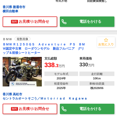
年式不明
自賠責保険無し
香川県 善通寺市
横田自動車
お見積り/お問合せ
電話をかける
無料
ＢＭＷ
複数画像
ＢＭＷ Ｒ１２５０ＧＳ Ａｄｖｅｎｔｕｒｅ ＰＳ ＢＭ
Ｗ認定中古車 ローダウンモデル 新品フルパニア グリ
ップ＆前後シートヒーター
支払総額
車両価格
338
330
.3
万円
万円
モデル年式
走行距離
2024年
10Km
初度登録年
車検/自賠責
2025年
検2028/06
香川県 高松市
セントラルオートそごう／Ｍｏｔｏｒｒａｄ Ｋａｇａｗａ
お見積り/お問合せ
電話をかける
無料