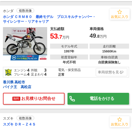
ホンダ
複数画像
ホンダ ＣＲＭ８０ 最終モデル プロスキルチャンバー・
サイレンサー・リアキャリア
支払総額
車両価格
53
49
.7
.8
万円
万円
モデル年式
走行距離
1997年
15660Km
初度登録年
車検/自賠責
年式不明
自賠責保険無し
4
3
電気・保安部品
エンジン
外観
車両状態を見る
4
4
フレーム
足まわり
正常
香川県 高松市
バイク王 高松店
お見積り/お問合せ
電話をかける
無料
スズキ
複数画像
スズキ ＤＲ－Ｚ４Ｓ