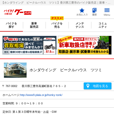
【ホンダウイング ビークルハウス ツツミ】香川県三豊市のバイク販売店｜新車・中古バイクなら【グーバイク(GooBike)】
バイクを
新車
バイクを
メンテ
コミュ
探す
販売店
売る
ナンス
ニティ
ホンダウイング ビークルハウス ツツミ
地図を見る
〒 767-0002 香川県三豊市高瀬町新名７６５－２
ホームページ:
http://www9.plala.or.jp/honky-tonk/
営業時間: ９：００〜１９：００
定休日: 第１第３日曜年末年始・お盆・GW