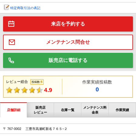
特定商取引法の表記
来店を予約する
メンテナンス問合せ
販売店に電話する
レビュー総合
作業実績投稿数
5
投稿数:
0
4.9
販売店
メンテナンス料
店舗詳細
在庫一覧
作業実績
レビュー
金表
〒 767-0002 三豊市高瀬町新名７６５−２