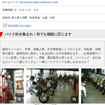
ホームページ:
http://www9.plala.or.jp/honky-tonk/
営業時間: ９：００~１９：００
定休日: 第１第３日曜 年末年始・お盆・GW
特定商取引法の表記
バイク好き集まれ！何でも相談に応じます
国内４メーカー、外車、逆輸入車、中古車取扱いしております。自転車、自動
車の販売、修理店内に展示してある以外にも中古車探せます。（お客様用のパ
ソコン設置してあります！）買取、委託販売も承ります。ツーリング、走行会
などイベント盛りだくさん！一緒にバイクライフを楽しみませんか？