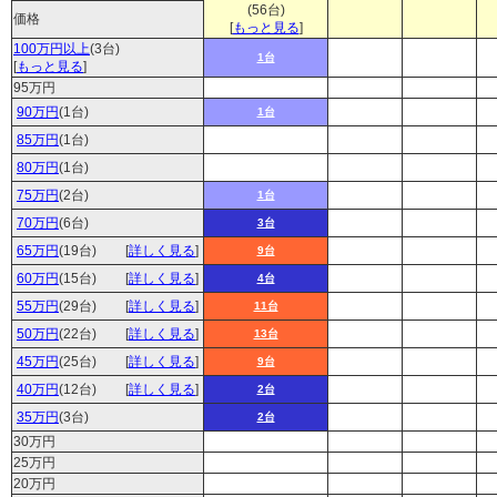
(56台)
価格
[
もっと見る
]
100万円以上
(3台)
1台
[
もっと見る
]
95万円
90万円
(1台)
1台
85万円
(1台)
80万円
(1台)
75万円
(2台)
1台
70万円
(6台)
3台
65万円
(19台)
[
詳しく見る
]
9台
60万円
(15台)
[
詳しく見る
]
4台
55万円
(29台)
[
詳しく見る
]
11台
50万円
(22台)
[
詳しく見る
]
13台
45万円
(25台)
[
詳しく見る
]
9台
40万円
(12台)
[
詳しく見る
]
2台
35万円
(3台)
2台
30万円
25万円
20万円