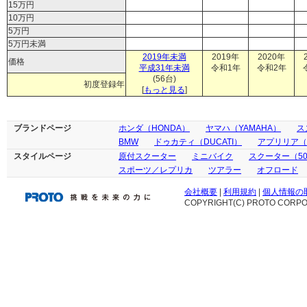
15万円
10万円
5万円
5万円未満
2019年未満
2019年
2020年
価格
平成31年未満
令和1年
令和2年
(56台)
初度登録年
[
もっと見る
]
ブランドページ
ホンダ（HONDA）
ヤマハ（YAMAHA）
ス
BMW
ドゥカティ（DUCATI）
アプリリア（ap
スタイルページ
原付スクーター
ミニバイク
スクーター（50
スポーツ／レプリカ
ツアラー
オフロード
会社概要
|
利用規約
|
個人情報の
COPYRIGHT(C) PROTO CORPOR