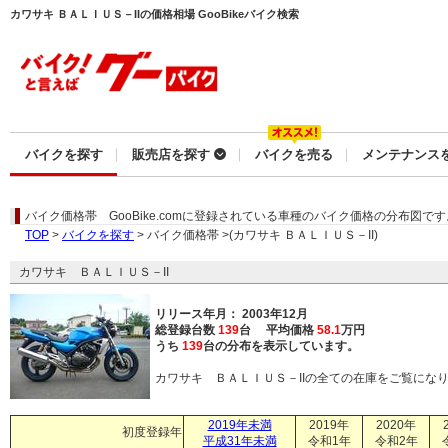
カワサキ ＢＡＬＩＵＳ－IIの価格相場 GooBikeバイク検索
バイクを探す
販売店を探す
バイクを売る
メンテナンス
バイク価格帯
GooBike.comに登録されている車種のバイク価格の分布図です
TOP
>
バイクを探す
> バイク価格帯 >(カワサキ ＢＡＬＩＵＳ－II)
カワサキ ＢＡＬＩＵＳ－II
リリース年月： 2003年12月
総登録台数
139
台 平均価格
58.1
万円
うち
139
台の分布を表示しています。
カワサキ ＢＡＬＩＵＳ－IIの全ての在庫をご覧にな
2019年未満
2019年
2020年
初度登録年
平成31年未満
令和1年
令和2年