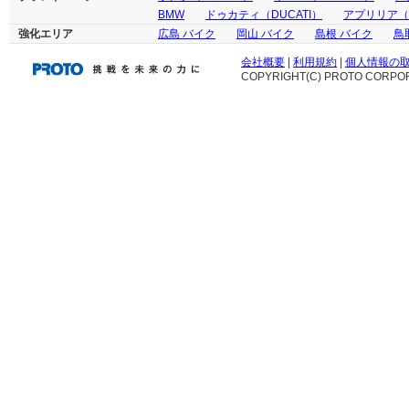
BMW
ドゥカティ（DUCATI）
アプリリア（ap
強化エリア
広島 バイク
岡山 バイク
島根 バイク
鳥
会社概要
|
利用規約
|
個人情報の
COPYRIGHT(C) PROTO CORPOR