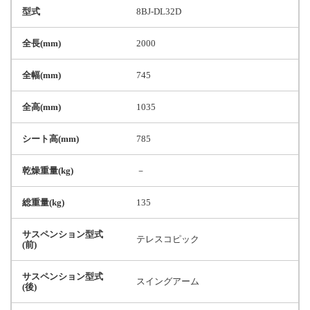
型式
8BJ-DL32D
全長(mm)
2000
全幅(mm)
745
全高(mm)
1035
シート高(mm)
785
乾燥重量(kg)
－
総重量(kg)
135
サスペンション型式
テレスコピック
(前)
サスペンション型式
スイングアーム
(後)