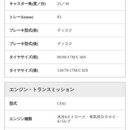
キャスター角(度／分)
25／30
トレール(mm)
93
ブレーキ型式(前)
ディスク
ブレーキ型式(後)
ディスク
タイヤサイズ(前)
90/80-17M/C 46S
タイヤサイズ(後)
130/70-17M/C 62S
エンジン・トランスミッション
型式
CFA1
水冷4ストローク・単気筒ＤＯＨＣ・
エンジン種類
4バルブ