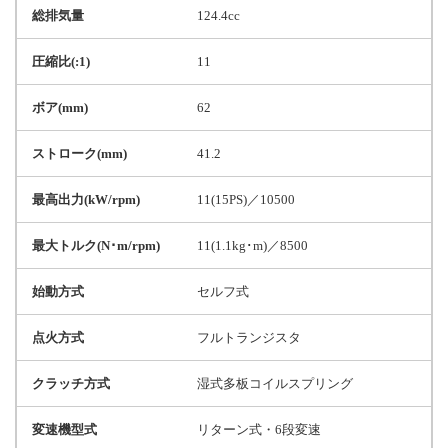
総排気量
124.4cc
圧縮比(:1)
11
ボア(mm)
62
ストローク(mm)
41.2
最高出力(kW/rpm)
11(15PS)／10500
最大トルク(N･m/rpm)
11(1.1kg･m)／8500
始動方式
セルフ式
点火方式
フルトランジスタ
クラッチ方式
湿式多板コイルスプリング
変速機型式
リターン式・6段変速