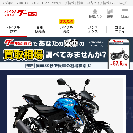
スズキ(SUZUKI) ＧＳＸ-Ｓ１２５ のカタログ情報 | 新車・中古バイク情報 GooBike(グーバイク)
バイクを
新車
バイクを
メンテ
コミュ
探す
販売店
売る
ナンス
ニティ