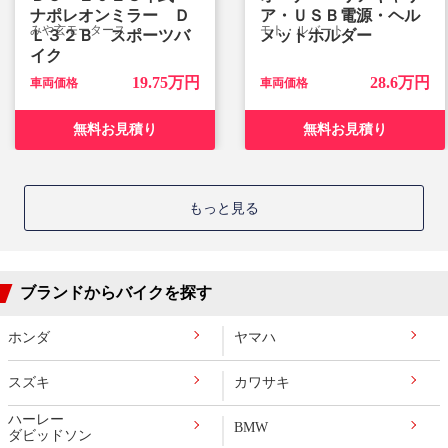
ナポレオンミラー Ｄ
ア・ＵＳＢ電源・ヘル
みや玄モータース
モト・ルバート
Ｌ３２Ｂ スポーツバ
メットホルダー
イク
19.75万円
28.6万円
車両価格
車両価格
無料お見積り
無料お見積り
もっと見る
ブランドからバイクを探す
ホンダ
ヤマハ
スズキ
カワサキ
ハーレー
BMW
ダビッドソン