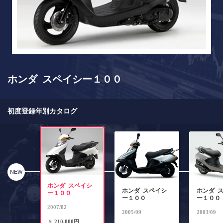
ホンダ スペイシー１００
初度登録年別カタログ
NEW
ホンダ スペイシ
ホンダ スペイシ
ホンダ 
ー１００
ー１００
ー１００
2007/02
2005/09
2003/09
￥
210,000円