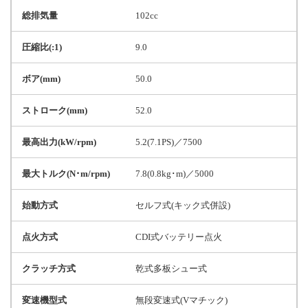
総排気量
102cc
圧縮比(:1)
9.0
ボア(mm)
50.0
ストローク(mm)
52.0
最高出力(kW/rpm)
5.2(7.1PS)／7500
最大トルク(N･m/rpm)
7.8(0.8kg･m)／5000
始動方式
セルフ式(キック式併設)
点火方式
CDI式バッテリー点火
クラッチ方式
乾式多板シュー式
変速機型式
無段変速式(Vマチック)