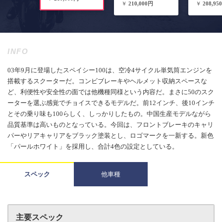
￥
210,000円
￥
208,95
INFO
03年9月に登場したスペイシー100は、空冷4サイクル単気筒エンジンを
搭載するスクーターだ。コンビブレーキやヘルメット収納スペースな
ど、利便性や安全性の面では他機種同様という内容だ。まさに50のスク
ーターを選ぶ感覚でチョイスできるモデルだ。前12インチ、後10インチ
とその乗り味も100らしく、しっかりしたもの。中国生産モデルながら
品質基準は高いものとなっている。今回は、フロントブレーキのキャリ
パーやリアキャリアをブラック塗装とし、ロゴマークを一新する。新色
「パールホワイト」を採用し、合計4色の設定としている。
スペック
他車種
主要スペック