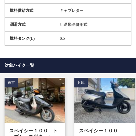
燃料供給方式
キャブレター
潤滑方式
圧送飛沫併用式
燃料タンク(L)
6.5
対象バイク一覧
東京
兵庫
スペイシー１００ ト
スペイシー１００