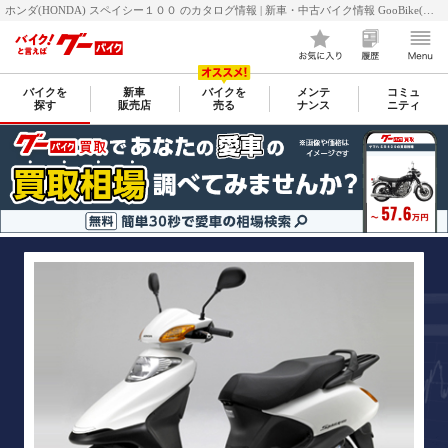
ホンダ(HONDA) スペイシー１００ のカタログ情報 | 新車・中古バイク情報 GooBike(グーバイク)
バイクを
新車
バイクを
メンテ
コミュ
探す
販売店
売る
ナンス
ニティ