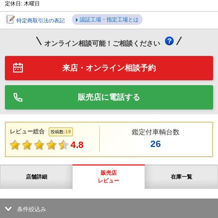
定休日: 木曜日
認証工場・指定工場とは
特定商取引法の表記
オンライン相談可能！ご相談ください
来店・オンライン相談予約
販売店に電話する
レビュー総合
鑑定付車輌台数
19
投稿数:
26
4.8
販売店
店舗詳細
在庫一覧
レビュー
条件絞込み