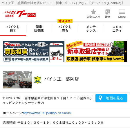
バイク王 盛岡店の販売店レビュー｜新車・中古バイクなら【グーバイク(GooBike)】
バイクを
新車
バイクを
メンテ
コミュ
探す
販売店
売る
ナンス
ニティ
バイク王 盛岡店
地図を見る
〒 020-0836 岩手県盛岡市津志田西２丁目１７-５０盛岡南シ
ョッピングセンターサンサ内
ホームページ:
http://www.8190.jp/shop/70000810
営業時間: 平日１０：３０～１９：００土日祝１０：００～１９：００