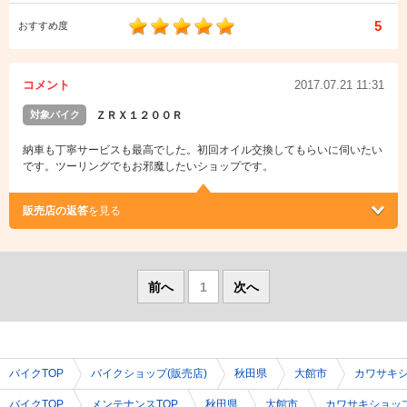
5
おすすめ度
コメント
2017.07.21 11:31
対象バイク
ＺＲＸ１２００Ｒ
納車も丁寧サービスも最高でした。初回オイル交換してもらいに伺いたい
です。ツーリングでもお邪魔したいショップです。
販売店の返答
を見る
前へ
1
次へ
バイクTOP
バイクショップ(販売店)
秋田県
大館市
カワサキ
バイクTOP
メンテナンスTOP
秋田県
大館市
カワサキショッ