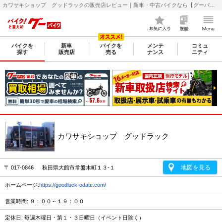
カワサキショップ グッドラックの販売店レビュー｜新車・中古バイクなら【グーバイク(GooBike)】
バイクを
新車
バイクを
メンテ
コミュ
探す
販売店
売る
ナンス
ニティ
カワサキショップ グッドラック
地図を見る
〒 017-0846 秋田県大館市常盤木町１３-１
ホームページ:
https://goodluck-odate.com/
営業時間: ９：００～１９：００
定休日: 毎週木曜日・第１・３日曜日（イベント日除く）