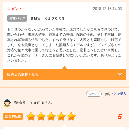
コメント
2018.12.15 14:03
対象バイク
ＢＭＷ Ｋ１００ＲＳ
もう見つからないと思っていた車種で、遠方でしたがこちらで見つけて、
問い合わせ、現車の確認、納車までの整備、配送の手配、そして本日、納
車され試運転も快調でした。すべて滞りなく、内容とも素晴らしい対応で
した。今や貴重となってしまった部類入るモデルですが、ブレイブさんの
対応で益々大事に乗って行こうと思いました。是非こうした古い車両も、
これから他のオーナーさんにも提供して欲しいと思います。ありがとうご
ざいました。
販売店の返答
を見る
カテゴリ
バイク購入
投稿者
ｙａｍａ
さん
5
総合満足度