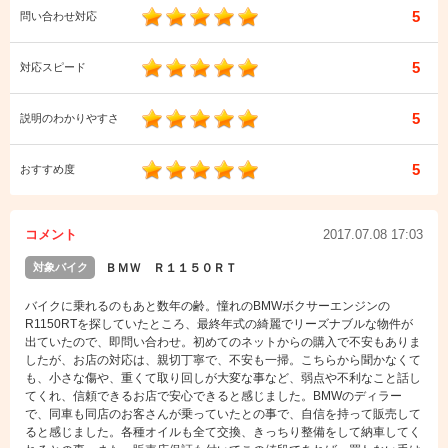
5
問い合わせ対応
5
対応スピード
5
説明のわかりやすさ
5
おすすめ度
コメント
2017.07.08 17:03
対象バイク
ＢＭＷ Ｒ１１５０ＲＴ
バイクに乗れるのもあと数年の齢。憧れのBMWボクサーエンジンの
R1150RTを探していたところ、最終年式の綺麗でリーズナブルな物件が
出ていたので、即問い合わせ。初めてのネットからの購入で不安もありま
したが、お店の対応は、親切丁寧で、不安も一掃。こちらから聞かなくて
も、小さな傷や、重くて取り回しが大変な事など、弱点や不利なこと話し
てくれ、信頼できるお店で安心できると感じました。BMWのディラー
で、同車も同店のお客さんが乗っていたとの事で、自信を持って販売して
ると感じました。各種オイルも全て交換、きっちり整備をして納車してく