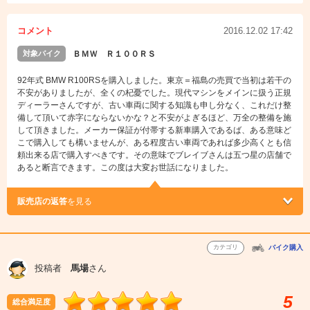
コメント
2016.12.02 17:42
対象バイク
ＢＭＷ Ｒ１００ＲＳ
92年式 BMW R100RSを購入しました。東京＝福島の売買で当初は若干の
不安がありましたが、全くの杞憂でした。現代マシンをメインに扱う正規
ディーラーさんですが、古い車両に関する知識も申し分なく、これだけ整
備して頂いて赤字にならないかな？と不安がよぎるほど、万全の整備を施
して頂きました。メーカー保証が付帯する新車購入であるば、ある意味ど
こで購入しても構いませんが、ある程度古い車両であれば多少高くとも信
頼出来る店で購入すべきです。その意味でブレイブさんは五つ星の店舗で
あると断言できます。この度は大変お世話になりました。
販売店の返答
を見る
カテゴリ
バイク購入
投稿者
馬場
さん
5
総合満足度