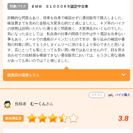
対象バイク
ＢＭＷ Ｓ１０００ＲＲ認定中古車
距離的な問題もあり、現車を自身で確認せずに通信販売で購入しました。
輸送費までを含めた金額も大変良心的だと感じましたし、キズ等のバイク
の状態は説明いただいた通り全く問題無く、大変満足のいくものでした。
気になった点としては、私自身の仕事の関係で日中は中々電話を出来ない
事もあり、メールでの連絡がメインだったのですが、振り込みの確認や書
類の到着に関してもう少しタイムリーに頂けるとより安心できたと思いま
す。店にとっても客にとっても安い買い物ではありませんので、顔を突き
合わせての信頼感を構築できない通信販売においては、もう少し密な連絡
があっても良いのでは？と感じました。
販売店の返答
を見る
カテゴリ
バイク購入
投稿者
むーくん
さん
3.8
総合満足度