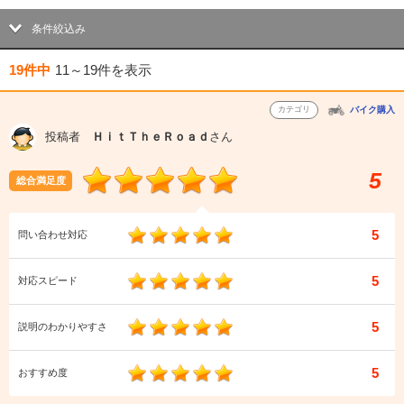
条件絞込み
19件中
11～19件
を表示
カテゴリ
バイク購入
投稿者
ＨｉｔＴｈｅＲｏａｄ
さん
5
総合満足度
5
問い合わせ対応
5
対応スピード
5
説明のわかりやすさ
5
おすすめ度