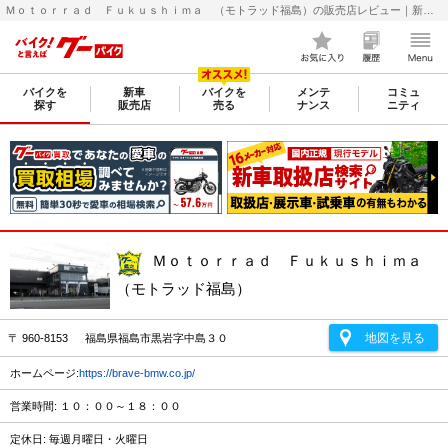
Ｍｏｔｏｒｒａｄ Ｆｕｋｕｓｈｉｍａ （モトラッド福島）の販売店レビュー｜新車・中古バイクなら【グーバイク(GooBike)】
バイクを
新車
バイクを
メンテ
コミュ
探す
販売店
売る
ナンス
ニティ
Ｍｏｔｏｒｒａｄ Ｆｕｋｕｓｈｉｍａ
（モトラッド福島）
地図を見る
〒 960-8153 福島県福島市黒岩字中島３０
ホームページ:
https://brave-bmw.co.jp/
営業時間: １０：００～１８：００
定休日: 毎週月曜日・火曜日