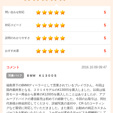
5
問い合わせ対応
5
対応スピード
5
説明のわかりやすさ
5
おすすめ度
コメント
2016.10.09 09:47
対象バイク
ＢＭＷ Ｋ１３００Ｓ
福島県下のBMWディーラーとして営業されているブレイヴさん。今回は
国内最終形となる、２０１４モデルのK1300Sを購入しました。以前は福
田モーター商会から新車のK1200Sを購入したことはありましたが、アプ
ルーブドバイクの通信販売は初めての経験でした。今回のお取引は、同社
代表様が終始対応してくださり、詳細写真の送付や、CR-1のコーティン
グなど親切に対応していただきました。また後日、お勧めの純正カスタム
パーツをお勧めいただいたと、ユーザーが求めるサービスを積極的にして