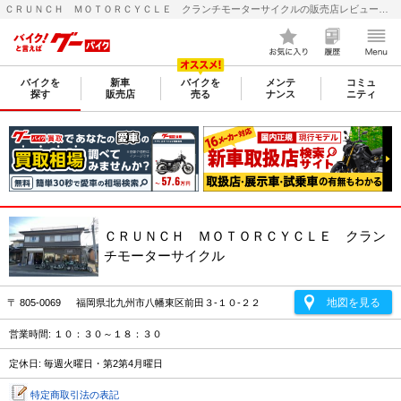
ＣＲＵＮＣＨ ＭＯＴＯＲＣＹＣＬＥ クランチモーターサイクルの販売店レビュー｜新車・中古バイクなら【グーバイク(GooBike)】
バイクを
新車
バイクを
メンテ
コミュ
探す
販売店
売る
ナンス
ニティ
ＣＲＵＮＣＨ ＭＯＴＯＲＣＹＣＬＥ クラン
チモーターサイクル
地図を見る
〒 805-0069 福岡県北九州市八幡東区前田３-１０-２２
営業時間: １０：３０～１８：３０
定休日: 毎週火曜日・第2第4月曜日
特定商取引法の表記