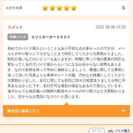
5
おすすめ度
コメント
2021.08.09 13:23
対象バイク
エリミネーター２５０Ｖ
初めてのバイク購入ということもあり不安な点が多かったのですが、メー
ルとのやり取りにて小さなことまで対応してくださり大変助かりました。
対応が遅いなどのレビューもありますが、時期に寄って他の業者の対応も
変わってくるのでバイク屋からもいつになるか分からない状態もありま
す、なので余裕を持って早めに連絡をしましょう。整備に関しても事前に
送って頂いた写真よりも車体やシートの傷、汚れなど綺麗にしてくださり
大変助かりました。走行に関しても初日に50キロ程度走りましたが特に不
具合もなかったです。走行不可な場合の保証もあるので安心しています。
遠方からでも他店舗への無料の配送やメールのやり取りなど大変助かりま
した、次からもお世話になりたいと思います。
販売店の返答
を見る
カテゴリ
バイク購入