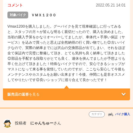
コメント
2022.05.21 14:01
対象バイク
ＶＭＸ１２００
Vmax1200を購入しました。グーバイクを見て現車確認しに行ってみる
と、スタッフの方々が皆んな明るく親切だったので、購入を決めました。
当初の購入予算をかなりオーバーしてましたが、車体代＋手厚い保証（サ
ービス）を込みで買ったと思えば全然納得の行く買い物でした😊古いバイ
クなので、実際の納車までには沢山の交換部品が出てしまい、それをほぼ
全て保証内で完璧に整備して頂き、とても気持ち良く納車して頂きました
😊部品を手配する段取りがとても良く、連休を挟んでましたが予想よりも
早く仕上げて頂きました！特殊なバイクですので、安心できるショップが
マストになって来る事を覚悟していたのですが、ここなら安心して今後も
メンテナンスやカスタムをお願い出来ます！今後、仲間にも是非オススメ
してやりたいです😊良いショップに巡り合えて良かったです！
販売店の返答
を見る
カテゴリ
バイク購入
投稿者
にゃんちゅー
さん