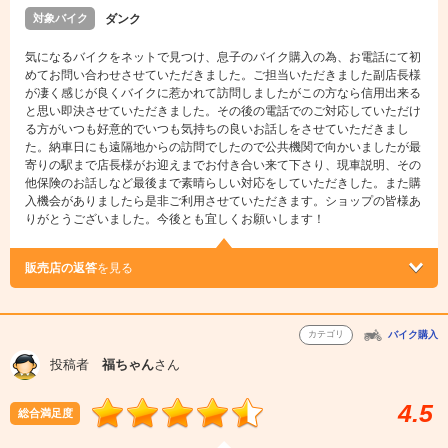
対象バイク
ダンク
気になるバイクをネットで見つけ、息子のバイク購入の為、お電話にて初
めてお問い合わせさせていただきました。ご担当いただきました副店長様
が凄く感じが良くバイクに惹かれて訪問しましたがこの方なら信用出来る
と思い即決させていただきました。その後の電話でのご対応していただけ
る方がいつも好意的でいつも気持ちの良いお話しをさせていただきまし
た。納車日にも遠隔地からの訪問でしたので公共機関で向かいましたが最
寄りの駅まで店長様がお迎えまでお付き合い来て下さり、現車説明、その
他保険のお話しなど最後まで素晴らしい対応をしていただきした。また購
入機会がありましたら是非ご利用させていただきます。ショップの皆様あ
りがとうございました。今後とも宜しくお願いします！
販売店の返答
を見る
カテゴリ
バイク購入
投稿者
福ちゃん
さん
4.5
総合満足度