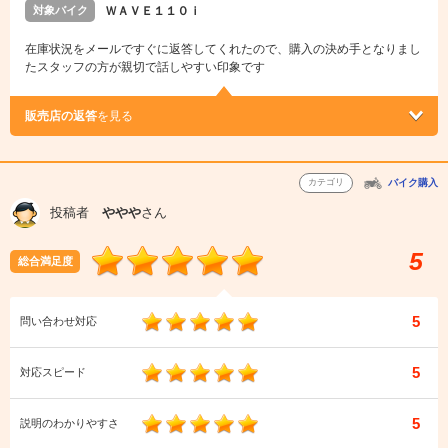
対象バイク
ＷＡＶＥ１１０ｉ
在庫状況をメールですぐに返答してくれたので、購入の決め手となりまし
たスタッフの方が親切で話しやすい印象です
販売店の返答
を見る
カテゴリ
バイク購入
投稿者
ややや
さん
5
総合満足度
5
問い合わせ対応
5
対応スピード
5
説明のわかりやすさ