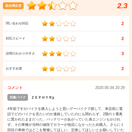
2.3
総合満足度
2
問い合わせ対応
2
対応スピード
3
説明のわかりやすさ
2
おすすめ度
コメント
2020.05.04 20:29
対象バイク
ＺＥＰＨＹＲχ
4年前ですがバイクを購入しようと思いグーバイクで探して、来店前に電
話でどのバイクを見たいのか連絡していたのにも関わらず、2階の１番奥
に置かれたままだった。バッテリーがあがっていた為エンジンもかけれ
ず。その車種が当時の値段でカラーが他店になかったため購入。さらに１
回目の車検ではどこを整備してほしい、交換してほしいとお願いしていた