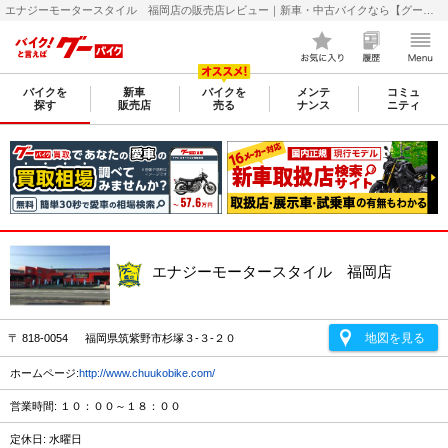
エナジーモータースタイル 福岡店の販売店レビュー｜新車・中古バイクなら【グーバイク(GooBike)】
バイクを
新車
バイクを
メンテ
コミュ
探す
販売店
売る
ナンス
ニティ
エナジーモータースタイル 福岡店
地図を見る
〒 818-0054 福岡県筑紫野市杉塚３-３-２０
ホームページ:
http://www.chuukobike.com/
営業時間: １０：００～１８：００
定休日: 水曜日