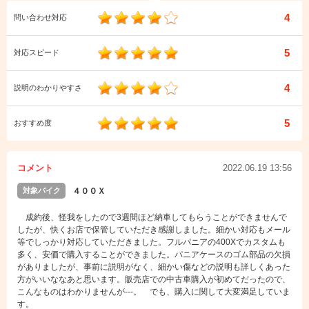
4
問い合わせ対応
5
対応スピード
4
説明のわかりやすさ
5
おすすめ度
コメント
2022.06.19 13:56
対象バイク
４００Ｘ
成約後、怪我をしたので3週間ほど納車してもらうことができませんで
したが、快くお店で保管していただき感謝しました。細かい対応もメール
等でしっかり対応していただきました。フルパニアの400Xでカスタムも
多く、安価で購入することができました。パニアケースのゴム部品の欠損
がありましたが、事前に説明がなく、細かい傷などの説明も詳しくあった
方がいいななあと思います。販売店での中古車購入が初めてだったので、
こんなものはわかりませんが---。 でも、購入に関して大変満足していま
す。