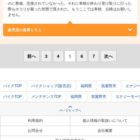
のに整備、交換されていなかった。それに車検が終わり受け取りに行った
際もホコリが被った状態で渡された。もうここでは車検、点検はお願いし
ません。
販売店の返答
を見る
前へ
3
4
5
6
7
次へ
バイクTOP
バイクショップ(販売店)
福岡県
筑紫野市
エナジ
バイクTOP
メンテナンスTOP
福岡県
筑紫野市
エナジーモー
利用規約
個人情報の取扱いについて
お問合せ
会社概要