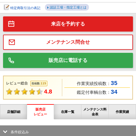
認証工場・指定工場とは
特定商取引法の表記
来店を予約する
メンテナンス問合せ
販売店に電話する
35
レビュー総合
作業実績投稿数：
115
投稿数:
4.8
34
鑑定付車輌台数：
販売店
メンテナンス料
店舗詳細
在庫一覧
作業実績
レビュー
金表
条件絞込み