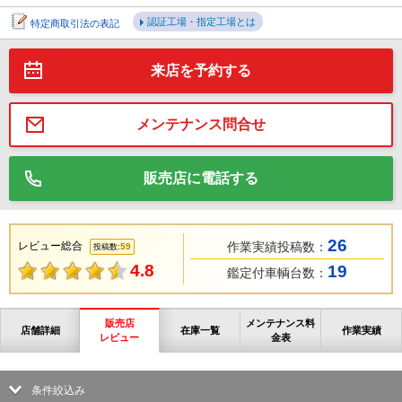
認証工場・指定工場とは
特定商取引法の表記
来店を予約する
メンテナンス問合せ
販売店に電話する
26
レビュー総合
作業実績投稿数：
59
投稿数:
4.8
19
鑑定付車輌台数：
販売店
メンテナンス料
店舗詳細
在庫一覧
作業実績
レビュー
金表
条件絞込み