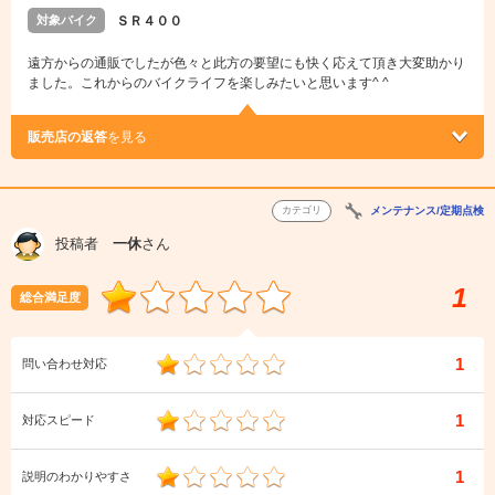
対象バイク
ＳＲ４００
遠方からの通販でしたが色々と此方の要望にも快く応えて頂き大変助かり
ました。これからのバイクライフを楽しみたいと思います^ ^
販売店の返答
を見る
カテゴリ
メンテナンス/定期点検
投稿者
一休
さん
1
総合満足度
1
問い合わせ対応
1
対応スピード
1
説明のわかりやすさ