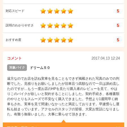
5
対応スピード
5
説明のわかりやすさ
5
おすすめ度
コメント
2017.04.13 12:24
対象バイク
ドリーム５０
遠方なのでお店を訪ね実車を見ることもできず掲載された写真のみでの判
断でした。見積りをお願いしましたが旧車且つ高額なので一旦は諦め流し
たのですが…もう一度お店のHPを見たり購入者のレビューを見て、やは
りこのバイクが欲しいと契約することにしました。契約手続き、各種書類
のやりとりもスムーズで不安なく購入できました。予想より1週間早く納
車もされ、実車を見て間違いなかったと満足しております。早速慣らし運
転も始まっています。アクセルのスタッフの皆様、大変お世話になりまし
た。有難う御座いました。大事に乗らせて頂きます。