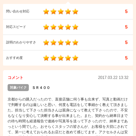
5
問い合わせ対応
5
対応スピード
5
説明のわかりやすさ
5
おすすめ度
コメント
2017.03.22 13:32
対象バイク
ＳＲ４００
京都からの購入だったので、直接店舗に伺う事も出来ず、写真と動画だけ
で判断するのは厳しいと思い、何度も電話をして事細かく教えて頂きまし
た。担当して下さった担当さんは親身になって教えて下さったので、不安
もなくなり安心して決断する事が出来ました。また、契約から納車日まで
の待ち時間も経過報告で連絡や写真等を送って下さったので、納車まであ
っという間でした。おそらくスタッフの皆さんが、お客様を大切にされて
て、第一に考えておられるお店だと改めて感じてます。アクセルさんは安