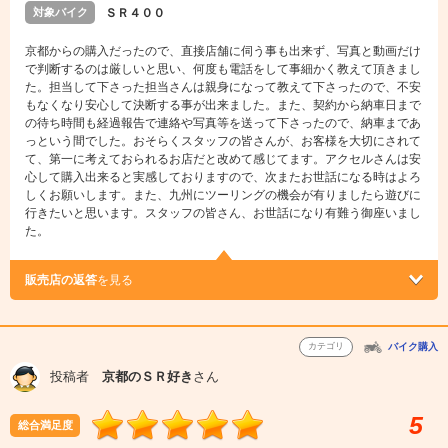
対象バイク
ＳＲ４００
京都からの購入だったので、直接店舗に伺う事も出来ず、写真と動画だけ
で判断するのは厳しいと思い、何度も電話をして事細かく教えて頂きまし
た。担当して下さった担当さんは親身になって教えて下さったので、不安
もなくなり安心して決断する事が出来ました。また、契約から納車日まで
の待ち時間も経過報告で連絡や写真等を送って下さったので、納車まであ
っという間でした。おそらくスタッフの皆さんが、お客様を大切にされて
て、第一に考えておられるお店だと改めて感じてます。アクセルさんは安
心して購入出来ると実感しておりますので、次またお世話になる時はよろ
しくお願いします。また、九州にツーリングの機会が有りましたら遊びに
行きたいと思います。スタッフの皆さん、お世話になり有難う御座いまし
た。
販売店の返答
を見る
カテゴリ
バイク購入
投稿者
京都のＳＲ好き
さん
5
総合満足度