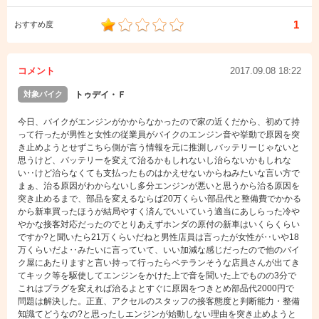
1
おすすめ度
コメント
2017.09.08 18:22
対象バイク
トゥデイ・Ｆ
今日、バイクがエンジンがかからなかったので家の近くだから、初めて持
って行ったが男性と女性の従業員がバイクのエンジン音や挙動で原因を突
き止めようとせずこちら側が言う情報を元に推測しバッテリーじゃないと
思うけど、バッテリーを変えて治るかもしれないし治らないかもしれな
い‥けど治らなくても支払ったものはかえせないからねみたいな言い方で
まぁ、治る原因がわからないし多分エンジンが悪いと思うから治る原因を
突き止めるまで、部品を変えるならば20万くらい部品代と整備費でかかる
から新車買ったほうが結局やすく済んでいいていう適当にあしらった冷や
やかな接客対応だったのでとりあえずホンダの原付の新車はいくらくらい
ですか?と聞いたら21万くらいだねと男性店員は言ったが女性が‥いや18
万くらいだよ‥みたいに言っていて、いい加減な感じだったので他のバイ
ク屋にあたりますと言い持って行ったらベテランそうな店員さんが出てき
てキック等を駆使してエンジンをかけた上で音を聞いた上でものの3分で
これはプラグを変えれば治るよとすぐに原因をつきとめ部品代2000円で
問題は解決した。正直、アクセルのスタッフの接客態度と判断能力・整備
知識てどうなの?と思ったしエンジンが始動しない理由を突き止めようと