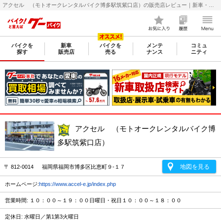
アクセル （モトオークレンタルバイク博多駅筑紫口店）の販売店レビュー｜新車・中古バイクなら【グーバイク(GooBike)】
バイクを
新車
バイクを
メンテ
コミュ
探す
販売店
売る
ナンス
ニティ
アクセル （モトオークレンタルバイク博
多駅筑紫口店）
地図を見る
〒 812-0014 福岡県福岡市博多区比恵町９-１７
ホームページ:
https://www.accel-e.jp/index.php
営業時間: １０：００～１９：００日曜日・祝日１０：００～１８：００
定休日: 水曜日／第1第3火曜日