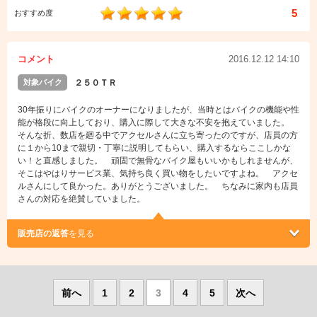
5
おすすめ度
コメント
2016.12.12 14:10
対象バイク
２５０ＴＲ
30年振りにバイクのオーナーになりましたが、当時とはバイクの機能や性
能が格段に向上しており、購入に際して大きな不安を抱えていました。
そんな折、数店を廻る中でアクセルさんに立ち寄ったのですが、店員の方
に１から10まで親切・丁寧に説明してもらい、購入するならここしかな
い！と直感しました。 頑固で無骨なバイク屋もいいかもしれませんが、
そこはやはりサービス業、気持ち良く買い物をしたいですよね。 アクセ
ルさんにして良かった。ありがとうございました。 ちなみに家内も店員
さんの対応を絶賛していました。
販売店の返答
を見る
前へ
1
2
3
4
5
次へ