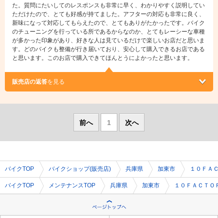
た。質問にたいしてのレスポンスも非常に早く、わかりやすく説明してい
ただけたので、とても好感が持てました。アフターの対応も非常に良く、
新味になって対応してもらえたので、とてもありがたかったです。バイク
のチューニングを行っている所であるからなのか、とてもレーシーな車種
が多かった印象があり、好きな人は見ているだけで楽しいお店だと思いま
す。どのバイクも整備が行き届いており、安心して購入できるお店である
と思います。このお店で購入できてほんとうによかったと思います。
販売店の返答
を見る
前へ
1
次へ
バイクTOP
バイクショップ(販売店)
兵庫県
加東市
１０ＦＡ
バイクTOP
メンテナンスTOP
兵庫県
加東市
１０ＦＡＣＴＯ