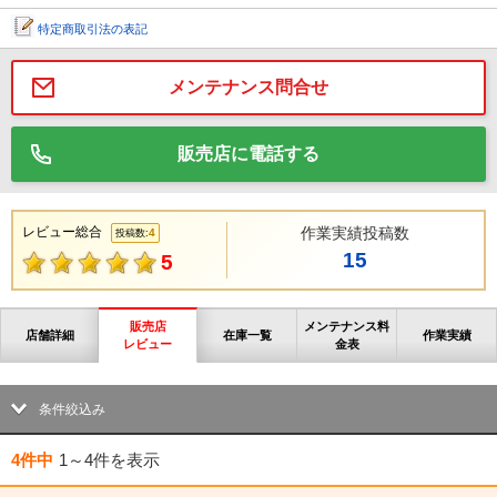
特定商取引法の表記
メンテナンス問合せ
販売店に電話する
レビュー総合
作業実績投稿数
4
投稿数:
15
5
販売店
メンテナンス料
店舗詳細
在庫一覧
作業実績
レビュー
金表
条件絞込み
4件中
1～4件
を表示