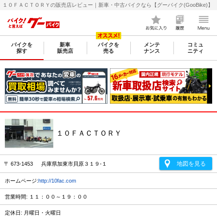
１０ＦＡＣＴＯＲＹの販売店レビュー｜新車・中古バイクなら【グーバイク(GooBike)】
バイクを
新車
バイクを
メンテ
コミュ
探す
販売店
売る
ナンス
ニティ
１０ＦＡＣＴＯＲＹ
地図を見る
〒 673-1453 兵庫県加東市貝原３１９-１
ホームページ:
http://10fac.com
営業時間: １１：００～１９：００
定休日: 月曜日・火曜日