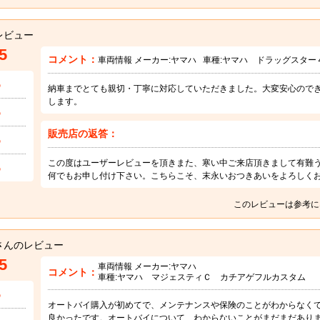
レビュー
5
コメント：
車両情報 メーカー:
ヤマハ
車種:
ヤマハ ドラッグスター
5
納車までとても親切・丁寧に対応していただきました。大変安心ので
します。
5
販売店の返答：
5
この度はユーザーレビューを頂きまた、寒い中ご来店頂きまして有難
5
何でもお申し付け下さい。こちらこそ、末永いおつきあいをよろしく
このレビューは参考に
さんのレビュー
5
車両情報 メーカー:
ヤマハ
コメント：
車種:
ヤマハ マジェスティＣ カチアゲフルカスタム
5
オートバイ購入が初めてで、メンテナンスや保険のことがわからなく
良かったです。オートバイについて、わからないことがまだまだあり