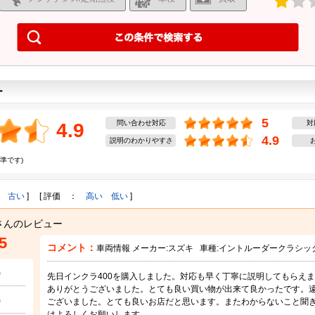
ー
5
問い合わせ対応
対
4.9
4.9
説明のわかりやすさ
準です)
古い
] [ 評価 ：
高い
低い
]
さんのレビュー
5
コメント：
車両情報 メーカー:
スズキ
車種:
イントルーダークラシッ
5
先日インクラ400を購入しました。対応も早く丁寧に説明してもらえ
ありがとうございました。とても良い買い物が出来て良かったです。
5
ございました。とても良いお店だと思います。またわからないこと聞
はよろしくお願いします。