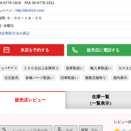
06-6776-1819 FAX 06-6776-1811
ムページ：
http://itec819.com/
時間: ９：００～１８：００
: 水曜日
特定商取引法の表記
来店を予約する
販売店に電話する
ーｻｰﾋﾞｽ
１００台以上在庫有り
逆車取扱い
輸入車取扱い
カスタ
注文販売
各種パーツ取扱い
旧車取扱い
複数店舗有り
屋内展示
在庫一覧
販売店レビュー
（一覧表示）
レビュー
メンテナンス/定期点検
車検
買取