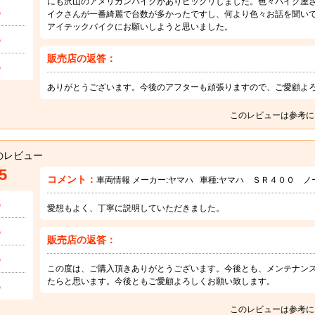
にも沢山のアメリカンバイクがありビックリしました。色々バイク屋
5
イクさんが一番綺麗で台数が多かったですし、何より色々お話を聞い
アイテックバイクにお願いしようと思いました。
5
販売店の返答：
5
ありがとうございます。今後のアフターも頑張りますので、ご愛顧よ
このレビューは参考に
のレビュー
5
コメント：
車両情報 メーカー:
ヤマハ
車種:
ヤマハ ＳＲ４００ ノ
5
愛想もよく、丁寧に説明していただきました。
5
販売店の返答：
5
この度は、ご購入頂きありがとうございます。今後とも、メンテナン
たらと思います。今後ともご愛顧よろしくお願い致します。
5
このレビューは参考に