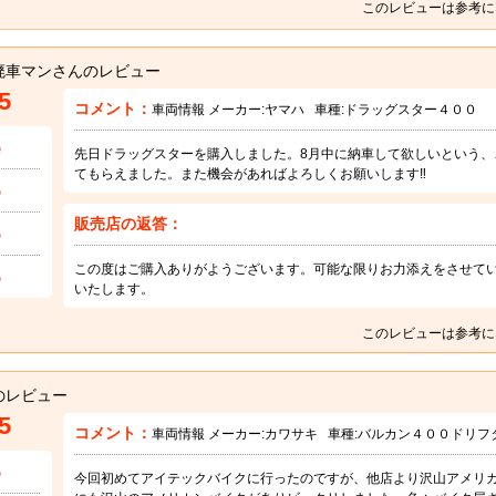
このレビューは参考に
廃車マンさんのレビュー
5
コメント：
車両情報 メーカー:
ヤマハ
車種:
ドラッグスター４００
5
先日ドラッグスターを購入しました。8月中に納車して欲しいという、
てもらえました。また機会があればよろしくお願いします‼
5
販売店の返答：
5
この度はご購入ありがようございます。可能な限りお力添えをさせて
5
いたします。
このレビューは参考に
のレビュー
5
コメント：
車両情報 メーカー:
カワサキ
車種:
バルカン４００ドリフ
5
今回初めてアイテックバイクに行ったのですが、他店より沢山アメリ