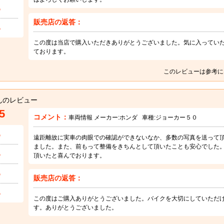
5
販売店の返答：
5
この度は当店で購入いただきありがとうございました。気に入ってい
ております。
このレビューは参考に
んのレビュー
5
コメント：
車両情報 メーカー:
ホンダ
車種:
ジョーカー５０
5
遠距離故に実車の肉眼での確認ができないなか、多数の写真を送って
ました。また、前もって整備をきちんとして頂いたことも安心でした
5
頂いたと喜んでおります。
5
販売店の返答：
5
この度はご購入ありがとうございました。バイクを大切にしていただ
す。ありがとうございました。