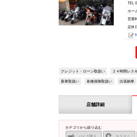
TEL 
ホー
営業
定休日
クレジット・ローン取扱い
２４時間レスキュ
新車取扱い
各種保険取扱い
出張納車
店舗詳細
カテゴリから絞り込む
バイク購入
カスタム