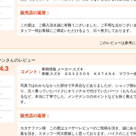
5
5
販売店の返答：
5
この度は、ご購入頂き誠に有難うございました。ご不明な点がござい
タッフ一同お客様にご満足いただけるよう、日々努力しております。
このレビューは参考に
ァンさんのレビュー
4.3
車両情報 メーカー:
スズキ
コメント：
車種:
スズキ ＧＳＸ２５０Ｓ ＫＡＴＡＮＡ マフラー
5
写真ではわからなかった部分で不具合などありましたが、ショップ側
り、元々乗っていたバイクにオリジナルで付けていたパーツ（もちろ
4
るなど、本当に丁寧でした。メンテナンスのポイントなども快く教え
す。
4
販売店の返答：
4
カタナファン様 この度はユーザーレビューのご投稿を頂き、誠にあ
葉を頂き、スタッフ一同大変嬉しく思っております。バイクのことで