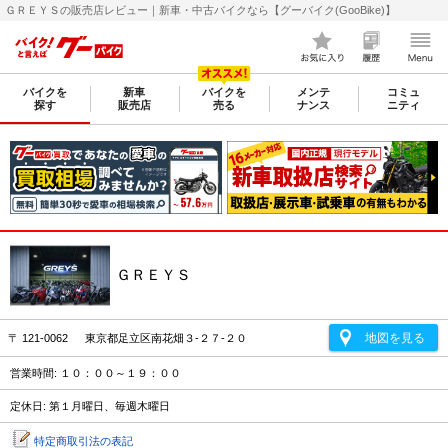
ＧＲＥＹＳの販売店レビュー｜新車・中古バイクなら【グーバイク(GooBike)】
バイクを
新車
バイクを
メンテ
コミュ
探す
販売店
売る
ナンス
ニティ
ＧＲＥＹＳ
地図を見る
〒 121-0062 東京都足立区南花畑３-２７-２０
営業時間: １０：００～１９：００
定休日: 第１月曜日、毎週木曜日
特定商取引法の表記