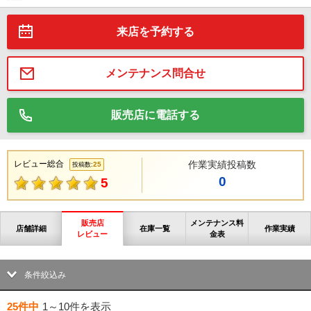
来店を予約する
メンテナンス問合せ
販売店に電話する
レビュー総合
作業実績投稿数
25
投稿数:
0
5
販売店
メンテナンス料
店舗詳細
在庫一覧
作業実績
レビュー
金表
条件絞込み
25件中
1～10件
を表示