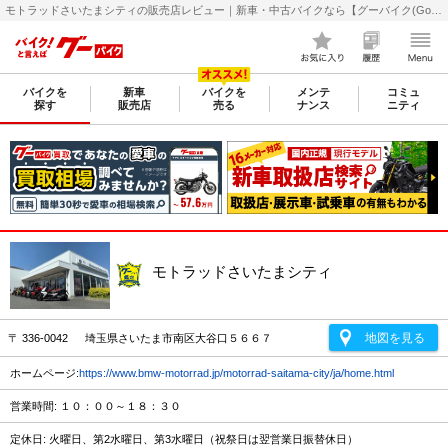
モトラッドさいたまシティの販売店レビュー｜新車・中古バイクなら【グーバイク(GooBike)】
バイクを
新車
バイクを
メンテ
コミュ
探す
販売店
売る
ナンス
ニティ
モトラッドさいたまシティ
地図を見る
〒 336-0042 埼玉県さいたま市南区大谷口５６６７
ホームページ:
https://www.bmw-motorrad.jp/motorrad-saitama-city/ja/home.html
営業時間: １０：００～１８：３０
定休日: 火曜日、第2水曜日、第3水曜日（祝祭日は翌営業日振替休日）