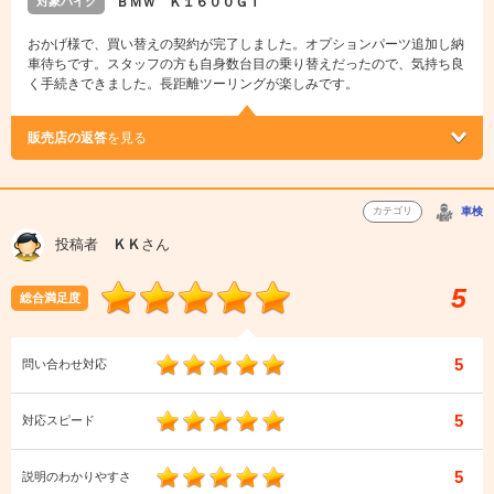
対象バイク
ＢＭＷ Ｋ１６００ＧＴ
おかげ様で、買い替えの契約が完了しました。オプションパーツ追加し納
車待ちです。スタッフの方も自身数台目の乗り替えだったので、気持ち良
く手続きできました。長距離ツーリングが楽しみです。
販売店の返答
を見る
カテゴリ
車検
投稿者
ＫＫ
さん
5
総合満足度
5
問い合わせ対応
5
対応スピード
5
説明のわかりやすさ