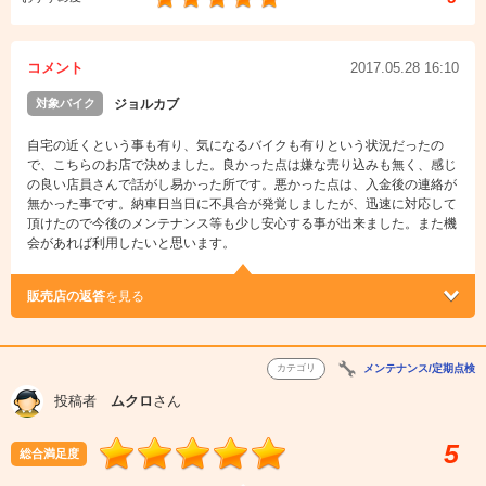
コメント
2017.05.28 16:10
対象バイク
ジョルカブ
自宅の近くという事も有り、気になるバイクも有りという状況だったの
で、こちらのお店で決めました。良かった点は嫌な売り込みも無く、感じ
の良い店員さんで話がし易かった所です。悪かった点は、入金後の連絡が
無かった事です。納車日当日に不具合が発覚しましたが、迅速に対応して
頂けたので今後のメンテナンス等も少し安心する事が出来ました。また機
会があれば利用したいと思います。
販売店の返答
を見る
カテゴリ
メンテナンス/定期点検
投稿者
ムクロ
さん
5
総合満足度