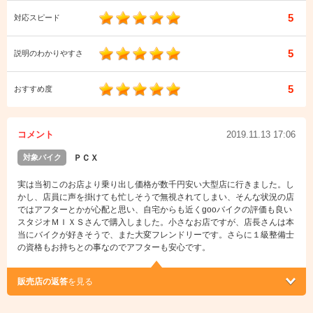
5
対応スピード
5
説明のわかりやすさ
5
おすすめ度
コメント
2019.11.13 17:06
対象バイク
ＰＣＸ
実は当初このお店より乗り出し価格が数千円安い大型店に行きました。し
かし、店員に声を掛けても忙しそうで無視されてしまい、そんな状況の店
ではアフターとかが心配と思い、自宅からも近くgooバイクの評価も良い
スタジオＭＩＸＳさんで購入しました。小さなお店ですが、店長さんは本
当にバイクが好きそうで、また大変フレンドリーです。さらに１級整備士
の資格もお持ちとの事なのでアフターも安心です。
販売店の返答
を見る