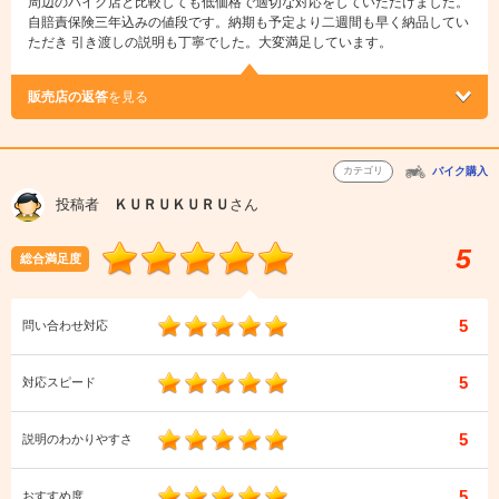
周辺のバイク店と比較しても低価格で適切な対応をしていただけました。
自賠責保険三年込みの値段です。納期も予定より二週間も早く納品してい
ただき 引き渡しの説明も丁寧でした。大変満足しています。
販売店の返答
を見る
カテゴリ
バイク購入
投稿者
ＫＵＲＵＫＵＲＵ
さん
5
総合満足度
5
問い合わせ対応
5
対応スピード
5
説明のわかりやすさ
5
おすすめ度