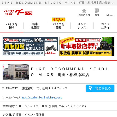
ＢＩＫＥ ＲＥＣＯＭＭＥＮＤ ＳＴＵＤＩＯ ＭＩＸＳ 町田・相模原本店の販売店レビュー｜新車・中古バイクなら【グーバイク(GooBike)】
バイクを
新車
バイクを
メンテ
コミュ
探す
販売店
売る
ナンス
ニティ
ＢＩＫＥ ＲＥＣＯＭＭＥＮＤ ＳＴＵＤＩ
Ｏ ＭＩＸＳ 町田・相模原本店
地図を見る
〒 194-0212 東京都町田市小山町１１４７-１-２
ホームページ:
https://studiomixs.jimdofree.com/
営業時間: １０：３０～１９：００（日曜日のみ～１７：００迄）
定休日: 月曜日・イベント開催日