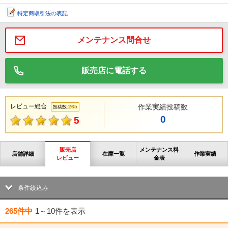
特定商取引法の表記
メンテナンス問合せ
販売店に電話する
レビュー総合
作業実績投稿数
265
投稿数:
0
5
販売店
メンテナンス料
店舗詳細
在庫一覧
作業実績
レビュー
金表
条件絞込み
265件中
1～10件
を表示