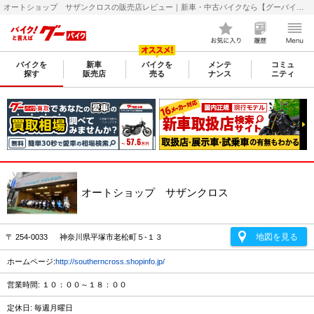
オートショップ サザンクロスの販売店レビュー｜新車・中古バイクなら【グーバイク(GooBike)】
バイクを
新車
バイクを
メンテ
コミュ
探す
販売店
売る
ナンス
ニティ
オートショップ サザンクロス
地図を見る
〒 254-0033 神奈川県平塚市老松町５-１３
ホームページ:
http://southerncross.shopinfo.jp/
営業時間: １０：００～１８：００
定休日: 毎週月曜日