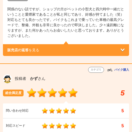
関係のない話ですが、ショップの方がペットの小型犬と四六時中一緒だと
いうことと愛煙家であることが私と同じであり、好感が持てました（笑）
対応もとても良かったです。バイクもこれまで乗っていた車種の最高グレ
ードで、整備、外観も非常に良かったので即決しました。少々遠距離にな
りますが、また何かあったらお会いしたいと思っております。ありがとう
ございました。
販売店の返答
を見る
カテゴリ
バイク購入
投稿者
かず
さん
5
総合満足度
5
問い合わせ対応
5
対応スピード