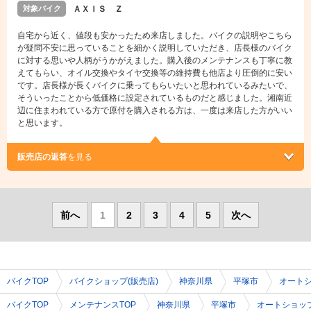
対象バイク
ＡＸＩＳ Ｚ
自宅から近く、値段も安かったため来店しました。バイクの説明やこちら
が疑問不安に思っていることを細かく説明していただき、店長様のバイク
に対する思いや人柄がうかがえました。購入後のメンテナンスも丁寧に教
えてもらい、オイル交換やタイヤ交換等の維持費も他店より圧倒的に安い
です。店長様が長くバイクに乗ってもらいたいと思われているみたいで、
そういったことから低価格に設定されているものだと感じました。湘南近
辺に住まわれている方で原付を購入される方は、一度は来店した方がいい
と思います。
販売店の返答
を見る
前へ
1
2
3
4
5
次へ
バイクTOP
バイクショップ(販売店)
神奈川県
平塚市
オート
バイクTOP
メンテナンスTOP
神奈川県
平塚市
オートショッ