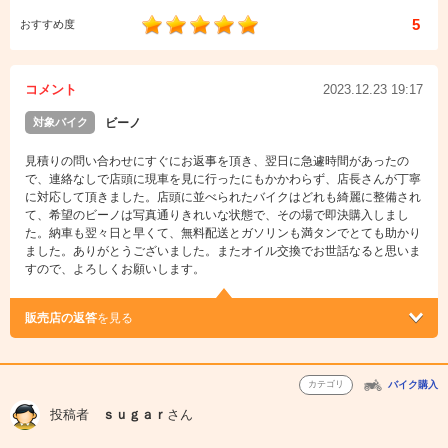
5
おすすめ度
コメント
2023.12.23 19:17
対象バイク
ビーノ
見積りの問い合わせにすぐにお返事を頂き、翌日に急遽時間があったの
で、連絡なしで店頭に現車を見に行ったにもかかわらず、店長さんが丁寧
に対応して頂きました。店頭に並べられたバイクはどれも綺麗に整備され
て、希望のビーノは写真通りきれいな状態で、その場で即決購入しまし
た。納車も翌々日と早くて、無料配送とガソリンも満タンでとても助かり
ました。ありがとうございました。またオイル交換でお世話なると思いま
すので、よろしくお願いします。
販売店の返答
を見る
カテゴリ
バイク購入
投稿者
ｓｕｇａｒ
さん