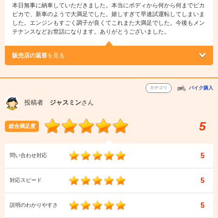
本日無事に納車していただきました。本当にボディから何から何までピカ
ピカで、新車のようで大満足でした。嬉しすぎて早速試運転してしまいま
した。エンジンもすごく調子が良くてこれまた大満足でした。今後もメン
テナンスなどお世話になります。ありがとうございました。
販売店の返答
を見る
カテゴリ
バイク購入
投稿者
ジャスミン
さん
5
総合満足度
5
問い合わせ対応
5
対応スピード
5
説明のわかりやすさ