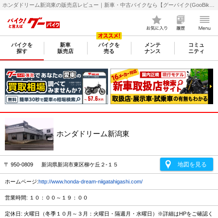
ホンダドリーム新潟東の販売店レビュー｜新車・中古バイクなら【グーバイク(GooBike)】
バイクを
新車
バイクを
メンテ
コミュ
探す
販売店
売る
ナンス
ニティ
ホンダドリーム新潟東
地図を見る
〒 950-0809 新潟県新潟市東区柳ケ丘２-１５
ホームページ:
http://www.honda-dream-niigatahigashi.com/
営業時間: １０：００～１９：００
定休日: 火曜日（冬季１０月～３月：火曜日・隔週月・水曜日）※詳細はHPをご確認く