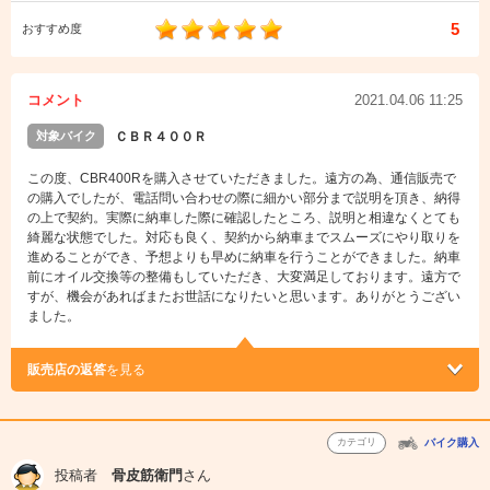
5
おすすめ度
コメント
2021.04.06 11:25
対象バイク
ＣＢＲ４００Ｒ
この度、CBR400Rを購入させていただきました。遠方の為、通信販売で
の購入でしたが、電話問い合わせの際に細かい部分まで説明を頂き、納得
の上で契約。実際に納車した際に確認したところ、説明と相違なくとても
綺麗な状態でした。対応も良く、契約から納車までスムーズにやり取りを
進めることができ、予想よりも早めに納車を行うことができました。納車
前にオイル交換等の整備もしていただき、大変満足しております。遠方で
すが、機会があればまたお世話になりたいと思います。ありがとうござい
ました。
販売店の返答
を見る
カテゴリ
バイク購入
投稿者
骨皮筋衛門
さん