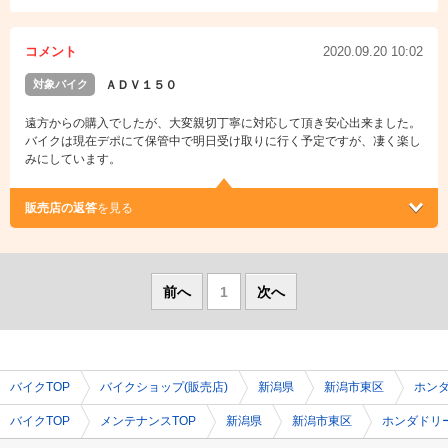
コメント
2020.09.20 10:02
対象バイク
ＡＤＶ１５０
遠方からの購入でしたが、大変親切丁寧に対応して頂き安心出来ました。
バイクは現在デポにて保管中で明日受け取りに行く予定ですが、凄く楽し
みにしています。
販売店の返答
を見る
前へ
1
次へ
バイクTOP
バイクショップ(販売店)
新潟県
新潟市東区
ホン
バイクTOP
メンテナンスTOP
新潟県
新潟市東区
ホンダドリ