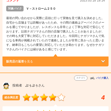
コメント
2023.03.18 19:14
対象バイク
Ｖ－ストローム２５０
最初の問い合わせから実際に店頭に行って実物を見て購入を決めました。
自宅から店舗までは距離があったため、その間の連絡はグーバイクのメー
ルを通じてやりましたが、レスポンスも非常によく丁寧な対応で安心して
おります。以前ナガツマさんの別の店舗で購入したことがありましたが、
その時も大変丁寧に対応していただきました。今回同じナガツマさんで気
になる車両が掲載されていたので連絡しましたが非常に良かったと思いま
す。納車日もこちらの要望に対応していただき助かります。なぜかナガツ
マさんのバイクには縁があると感じています。
販売店の返答
を見る
カテゴリ
バイク購入
投稿者
ぶぅぶぅ
さん
4
総合満足度