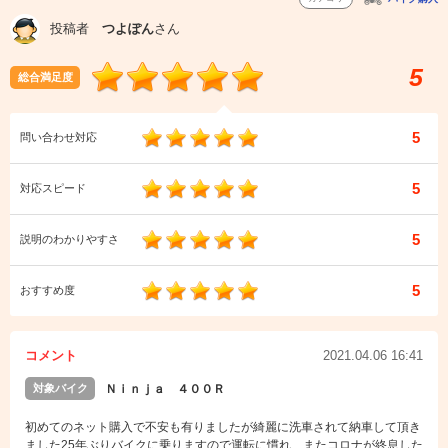
投稿者
つよぽん
さん
5
総合満足度
5
問い合わせ対応
5
対応スピード
5
説明のわかりやすさ
5
おすすめ度
コメント
2021.04.06 16:41
対象バイク
Ｎｉｎｊａ ４００Ｒ
初めてのネット購入で不安も有りましたが綺麗に洗車されて納車して頂き
ました25年ぶりバイクに乗りますので運転に慣れ またコロナが終息した