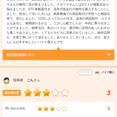
マさんの物件に目が留まりました。ナガツマさんにはVストが複数台あり
悩みましたが、ETC車載器付き、高年式低走行の物件を購入することにし
ました。担当して頂いた方には、納車整備での用品取付け等色々と相談出
来て、安心しました。12月に入ってからの注文。追加の用品取付・カスタ
ムもあるし、納期掛かるかな…。と少し心配でしたが、年内に乗り出すこ
とができました。納車当日。私のバイクは、展示時に説明のあったわずか
な傷こそありましたが、とてもピカピカに洗車されていました。操作説明
も、大変丁寧にやって頂きました。ありがとうございました。ぜひ、皆さ
んにもおすすめしたいバイク屋さんです。
販売店の返答
を見る
カテゴリ
バイク購入
投稿者
ごん
さん
3
総合満足度
3
問い合わせ対応