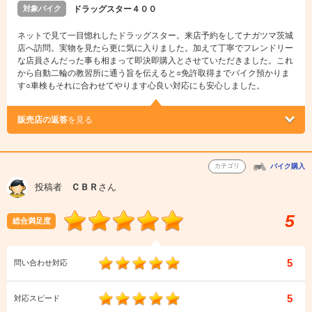
対象バイク
ドラッグスター４００
ネットで見て一目惚れしたドラッグスター。来店予約をしてナガツマ茨城
店へ訪問。実物を見たら更に気に入りました。加えて丁寧でフレンドリー
な店員さんだった事も相まって即決即購入とさせていただきました。これ
から自動二輪の教習所に通う旨を伝えると○免許取得までバイク預かりま
す○車検もそれに合わせてやります心良い対応にも安心しました。
販売店の返答
を見る
カテゴリ
バイク購入
投稿者
ＣＢＲ
さん
5
総合満足度
5
問い合わせ対応
5
対応スピード