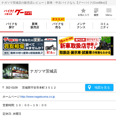
ナガツマ茨城店の販売店レビュー｜新車・中古バイクなら【グーバイク(GooBike)】
バイクを
新車
バイクを
メンテ
コミュ
探す
販売店
売る
ナンス
ニティ
ナガツマ茨城店
地図を見る
〒 302-0109 茨城県守谷市本町３５１２
ホームページ:
http://www.nagatsuma.co.jp
営業時間: １０：００～１９：００
定休日: 水曜日