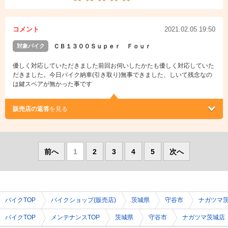
コメント
2021.02.05 19:50
対象バイク
ＣＢ１３００Ｓｕｐｅｒ Ｆｏｕｒ
優しく対応していただきました前回お伺いしたかたも優しく対応していた
だきました。今日バイク納車(引き取り)無事できました、しいて残念なの
は鍵スペアが無かった事です
販売店の返答
を見る
前へ
1
2
3
4
5
次へ
バイクTOP
バイクショップ(販売店)
茨城県
守谷市
ナガツマ
バイクTOP
メンテナンスTOP
茨城県
守谷市
ナガツマ茨城店