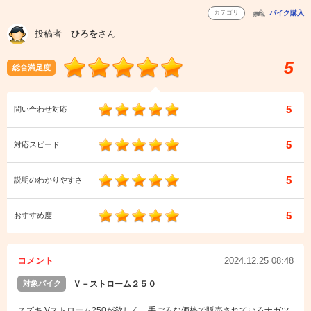
カテゴリ
バイク購入
投稿者
ひろを
さん
5
総合満足度
5
問い合わせ対応
5
対応スピード
5
説明のわかりやすさ
5
おすすめ度
コメント
2024.12.25 08:48
対象バイク
Ｖ－ストローム２５０
スズキ Vストローム250が欲しく、手ごろな価格で販売されているナガツ