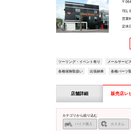
〒06
TEL 
営業
定休
ツーリング・イベント有り
メールサービ
各種保険取扱い
出張納車
各種パーツ
店舗詳細
販売店レ
カテゴリから絞り込む
バイク購入
カスタム