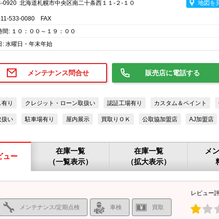
4-0920 北海道札幌市中央区南二十条西１１-２-１０
地図を
011-533-0080 FAX
時間: １０：００～１９：００
日: 水曜日・年末年始
メンテナンス問合せ
販売店に電話する
ス有り
クレジット・ローン取扱い
認証工場有り
カスタム＆ペイント
取扱い
駐車場有り
屋内展示
買取りＯＫ
公取協加盟店
AJ加盟店
在庫一覧
在庫一覧
メ
ビュー
（一覧表示）
（拡大表示）
レビュー
メンテナンス/定期点検
車検
買取