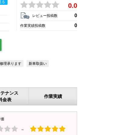
見る
0.0
0
レビュー投稿数
0
作業実績投稿数
修理承ります
新車取扱い
ンテナンス
作業実績
料金表
評価
～