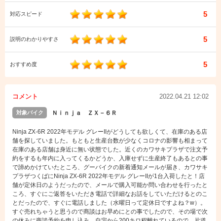
5
対応スピード
5
説明のわかりやすさ
5
おすすめ度
コメント
2022.04.21 12:02
対象バイク
Ｎｉｎｊａ ＺＸ－６Ｒ
Ninja ZX-6R 2022年モデル グレーIIがどうしても欲しくて、在庫のある店
舗を探していました。もともと生産台数が少なくコロナの影響も相まって
在庫のある店舗は身近に無い状態でした。近くのカワサキプラザで注文予
約をするも年内に入ってくるかどうか、入庫せずに生産終了もあるとの事
で諦めかけていたところ、グーバイクの新着通知メールが届き、カワサキ
プラザつくばにNinja ZX-6R 2022年モデル グレーIIが1台入荷したと！店
舗が定休日のようだったので、メールで購入可能か問い合わせを行ったと
ころ、すぐにご返答をいただき電話で詳細なお話をしていただけるとのこ
とだったので、すぐに電話しました（水曜日って定休日ですよね？w）。
すぐ売れちゃうと思うので商談はお早めにとの事でしたので、その場で次
の休みに商談予約を申し込み。自宅から200キロ程離れているので、片道