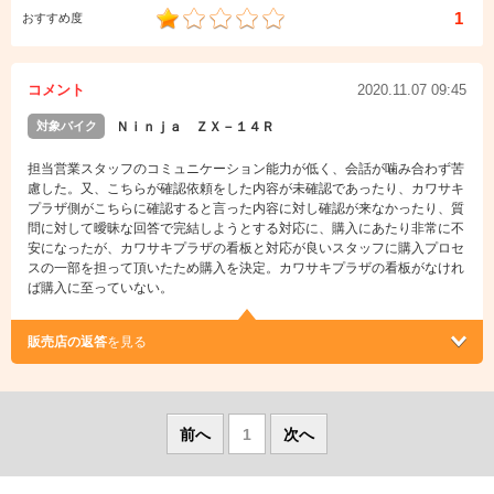
1
おすすめ度
コメント
2020.11.07 09:45
対象バイク
Ｎｉｎｊａ ＺＸ－１４Ｒ
担当営業スタッフのコミュニケーション能力が低く、会話が噛み合わず苦
慮した。又、こちらが確認依頼をした内容が未確認であったり、カワサキ
プラザ側がこちらに確認すると言った内容に対し確認が来なかったり、質
問に対して曖昧な回答で完結しようとする対応に、購入にあたり非常に不
安になったが、カワサキプラザの看板と対応が良いスタッフに購入プロセ
スの一部を担って頂いたため購入を決定。カワサキプラザの看板がなけれ
ば購入に至っていない。
販売店の返答
を見る
前へ
1
次へ