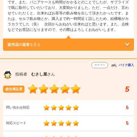
です。また、パニアケースも時間がかかるとのことでしたが、サプライズ
で既に取付していだいており、大変助かりました。ただ、一点だけ、言わ
せていただくと、出来ればお茶等の飲み物を出して頂きたかったです。ま
たは、セルフ飲み物とか。購入まで約一時間近く話したため、結構喉がカ
ラカラでした（笑） 次回からおねがい出来ればと思います。また、点検
などでお世話になりますので、その際はよろしくおねがいします。
販売店の返答
を見る
カテゴリ
バイク購入
投稿者
むさし屋
さん
5
総合満足度
5
問い合わせ対応
5
対応スピード