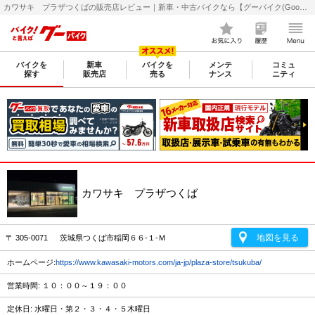
カワサキ プラザつくばの販売店レビュー｜新車・中古バイクなら【グーバイク(GooBike)】
バイクを
新車
バイクを
メンテ
コミュ
探す
販売店
売る
ナンス
ニティ
カワサキ プラザつくば
地図を見る
〒 305-0071 茨城県つくば市稲岡６６-１-Ｍ
ホームページ:
https://www.kawasaki-motors.com/ja-jp/plaza-store/tsukuba/
営業時間: １０：００～１９：００
定休日: 水曜日・第２・３・４・５木曜日