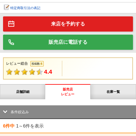
特定商取引法の表記
来店を予約する
販売店に電話する
レビュー総合
6
投稿数:
4.4
販売店
店舗詳細
在庫一覧
レビュー
条件絞込み
6件中
1～6件
を表示