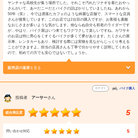
ヤンチャな高校生が集う場所でした。それこそ汚れたツナギを着たおやっ
さんがいて、あーだこーだとバイクの話ばかりしていましたね。あれから
50年（笑）、今では洒落たカフェのような綺麗な店舗で、スマートな店員
さんが接客しています。このお店では2台目の購入ですが、お客様も素敵
なおじさまが多いような気がします。他ならぬ自分も初老のライダーです
が…やはり、バイク屋はいつ来てもワクワクして楽しいですね。カワサキ
のお店は特に男心をくすぐるバイクが多くて夢があります。たくさんの展
示車、レンタカーもあり、検討する際には実物を見ながらじっくり考える
ことができますよ。担当の店員さんも丁寧で分かりやすく説明してくれる
ので、初めての方でも安心ではないでしょうか。
販売店の返答
を見る
カテゴリ
バイク購入
投稿者
アーサー
さん
5
総合満足度
5
問い合わせ対応