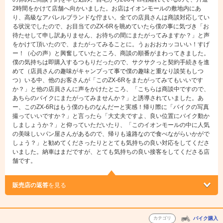
2時間をかけて店舗へ向かいました。お店はイオンモールの敷地内にあ
り、高級なアパレルブランドな佇まい。全ての店員さんは商談対応してい
る状況でしたので、お目当てのZX-6Rを眺めていたら僕の事に気づき「お
待たせして申し訳ありません、お待ちの間にまたがってみますか？」と声
をかけて頂いたので、またがってみることに。うぉおおカッコいい！すげ
ー！（心の声）と興奮していたところ、商談の順番がまわってきました。
僕の気持ちは即購入するつもりだったので、サクサクっと契約手続きを進
めて（店員さんの趣味がキャンプって事で僕の趣味と重なり談笑もしつ
つ）いる中、他のお客さんが「このZX-6Rをまたがってみてもいいです
か？」と他の店員さんに声をかけたところ、「こちらは商談中ですので、
あちらのバイクにまたがってみませんか？」と誘導されていました。あ
ー、このZX-6Rはもう僕のものなんだーと実感！帰り際に「バイクの写真
撮っていいですか？」と言ったら「大丈夫ですよ、良い位置にバイク動か
しましょうか？」と仰っていただいたり、「このイオンモールの中に人気
の美味しいパン屋さんがあるので、帰りも遠路なので食べながらいかがで
しょう？」と勧めてくださったりととても気持ちの良い対応をしてくださ
いました。納車はまだですが、とても気持ちの良い接客をしてくださる店
舗です。
販売店の返答
を見る
カテゴリ
バイク購入