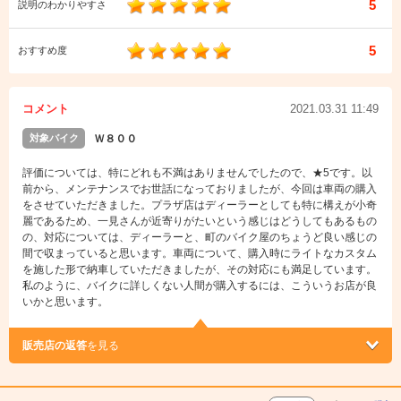
5
説明のわかりやすさ
5
おすすめ度
コメント
2021.03.31 11:49
対象バイク
Ｗ８００
評価については、特にどれも不満はありませんでしたので、★5です。以
前から、メンテナンスでお世話になっておりましたが、今回は車両の購入
をさせていただきました。プラザ店はディーラーとしても特に構えが小奇
麗であるため、一見さんが近寄りがたいという感じはどうしてもあるもの
の、対応については、ディーラーと、町のバイク屋のちょうど良い感じの
間で収まっていると思います。車両について、購入時にライトなカスタム
を施した形で納車していただきましたが、その対応にも満足しています。
私のように、バイクに詳しくない人間が購入するには、こういうお店が良
いかと思います。
販売店の返答
を見る