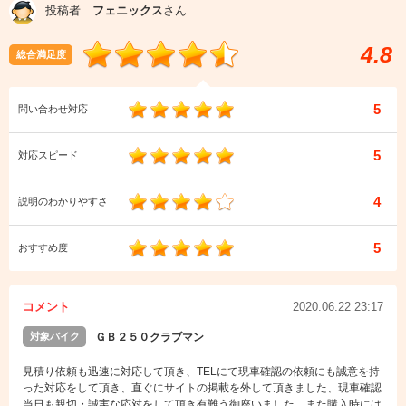
投稿者
フェニックス
さん
4.8
総合満足度
5
問い合わせ対応
5
対応スピード
4
説明のわかりやすさ
5
おすすめ度
コメント
2020.06.22 23:17
対象バイク
ＧＢ２５０クラブマン
見積り依頼も迅速に対応して頂き、TELにて現車確認の依頼にも誠意を持
った対応をして頂き、直ぐにサイトの掲載を外して頂きました、現車確認
当日も親切・誠実な応対をして頂き有難う御座いました、また購入時には