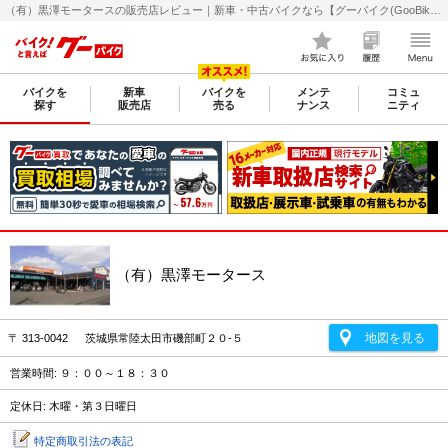
（有）黒澤モータースの販売店レビュー｜新車・中古バイクなら【グーバイク(GooBike)】
バイクを
新車
バイクを
メンテ
コミュ
探す
販売店
売る
ナンス
ニティ
（有）黒澤モータース
地図を見る
〒 313-0042 茨城県常陸太田市磯部町２０-５
営業時間: ９：００～１８：３０
定休日: 木曜・第３日曜日
特定商取引法の表記