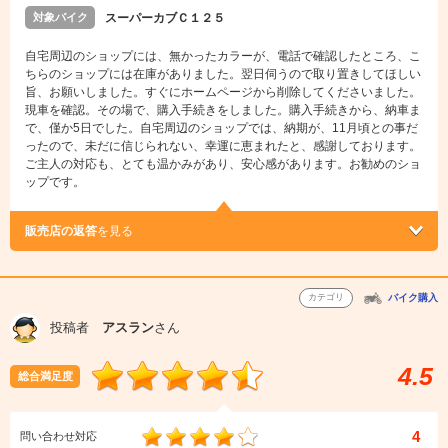
対象バイク
スーパーカブＣ１２５
自宅周辺のショップには、無かったカラーが、電話で確認したところ、こ
ちらのショップには在庫がありました。翌日伺うので取り置きしてほしい
旨、お願いしました。すぐにホームページから削除してくださいました。
現車を確認。その場で、購入手続きをしました。購入手続きから、納車ま
で、僅か5日でした。自宅周辺のショップでは、納期が、11月頃との事だ
ったので、未だに信じられない、幸運に恵まれたと、感謝しております。
ご主人の対応も、とても温かみがあり、安心感があります。お勧めのショ
ップです。
販売店の返答
を見る
カテゴリ
バイク購入
投稿者
アスラン
さん
4.5
総合満足度
4
問い合わせ対応