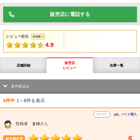
販売店に電話する
レビュー総合
6
投稿数:
4.9
販売店
店舗詳細
在庫一覧
レビュー
条件絞込み
6件中
1～6件
を表示
カテゴリ
バイク購入
投稿者
まゆ
さん
5
総合満足度