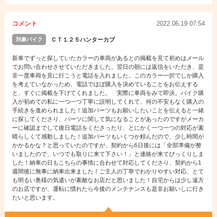
コメント
2022.06.19 07:54
対象バイク
ＣＴ１２５ハンターカブ
新車でずっと探していたカラーの車両があるとの掲載を見て初めはメール
でお問い合わせさせていただきました。翌日の朝には返信をいただき、是
非一度車両を見に行こうと電話を入れました。このカラー一択でしか購入
を考えていなかっため、電話でほぼ購入を決めていることをお伝えする
と、すぐに掲載を下げてくれました。 実際に車両をみて即決。バイク購
入が初めての私に一つ一つ丁寧に説明してくれて、何の不安もなく購入の
手続きを進められました！追加パーツもお願いしたいことを伝えると一緒
に探してくださり、パーツに関して気になることがあったのですがメーカ
ーに確認までして後日電話をくださったり、とにかく一つ一つの対応が素
晴らしくて感動しました！追加パーツもいくつか頼んだので、少し時間が
かかるかな？と思っていたのですが、契約から6日後には「全部準備が整
いましたので、いつでも取りに来て下さい！」と連絡が来てびっくりしま
した！納車の日もこちらの事情に合わせて対応してくださり、契約から1
週間後に無事に納車出来ました！ご主人の丁寧でわかりやすい対応、とて
も明るい奥様の気遣いが素敵なお店だと思いました！自宅からは少し遠方
のお店ですが、運転に慣れたら今後のメンテナンスも是非お願いしに行き
たいと思います。