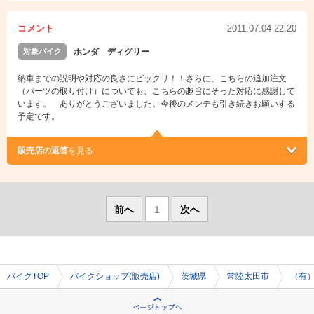
コメント
2011.07.04 22:20
対象バイク
ホンダ ディグリー
納車までの説明や対応の良さにビックリ！！さらに、こちらの追加注文
（パーツの取り付け）についても、こちらの趣旨にそった対応に感謝して
います。 ありがとうございました。今後のメンテも引き続きお願いする
予定です。
販売店の返答
を見る
前へ
1
次へ
バイクTOP
バイクショップ(販売店)
茨城県
常陸太田市
（有