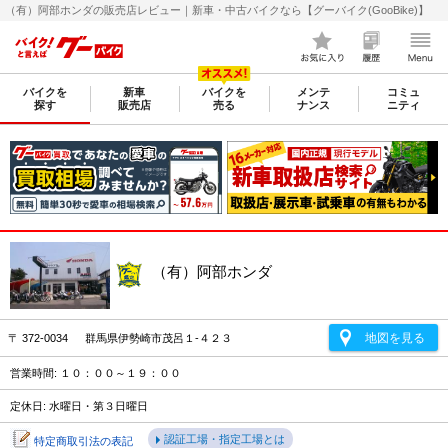
（有）阿部ホンダの販売店レビュー｜新車・中古バイクなら【グーバイク(GooBike)】
バイクを
新車
バイクを
メンテ
コミュ
探す
販売店
売る
ナンス
ニティ
（有）阿部ホンダ
地図を見る
〒 372-0034 群馬県伊勢崎市茂呂１-４２３
営業時間: １０：００～１９：００
定休日: 水曜日・第３日曜日
認証工場・指定工場とは
特定商取引法の表記