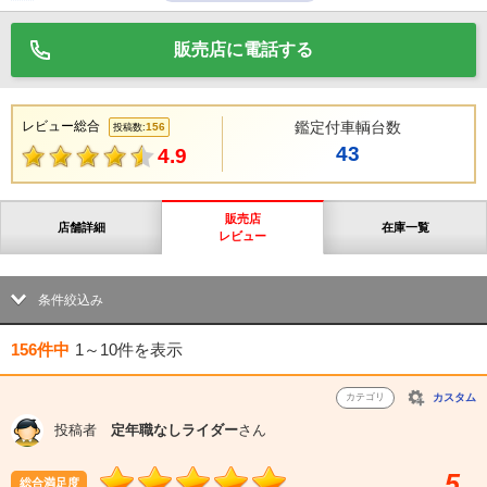
販売店に電話する
レビュー総合
鑑定付車輌台数
156
投稿数:
43
4.9
販売店
店舗詳細
在庫一覧
レビュー
条件絞込み
156件中
1～10件
を表示
カテゴリ
カスタム
投稿者
定年職なしライダー
さん
5
総合満足度