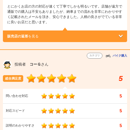
とにかくお店の方の対応が速くて丁寧でしかも明るいです。店舗が遠方で
通販での購入は不安もありましたが、納車までの流れを非常にわかりやす
く記載されたメールを頂き、安心できました。人柄の良さがでている非常
に良いお店だと思います。
販売店の返答
を見る
カテゴリ
バイク購入
投稿者
コーＧ
さん
5
総合満足度
5
問い合わせ対応
5
対応スピード
5
説明のわかりやすさ