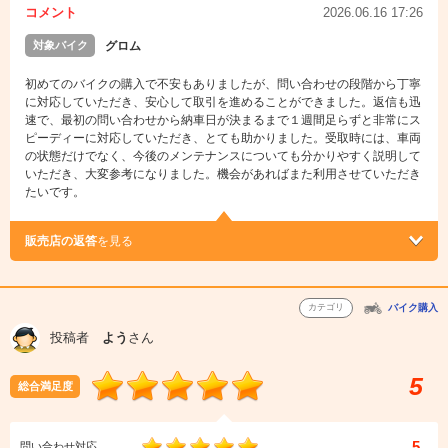
コメント
2026.06.16 17:26
対象バイク
グロム
初めてのバイクの購入で不安もありましたが、問い合わせの段階から丁寧
に対応していただき、安心して取引を進めることができました。返信も迅
速で、最初の問い合わせから納車日が決まるまで１週間足らずと非常にス
ピーディーに対応していただき、とても助かりました。受取時には、車両
の状態だけでなく、今後のメンテナンスについても分かりやすく説明して
いただき、大変参考になりました。機会があればまた利用させていただき
たいです。
販売店の返答
を見る
カテゴリ
バイク購入
投稿者
よう
さん
5
総合満足度
5
問い合わせ対応