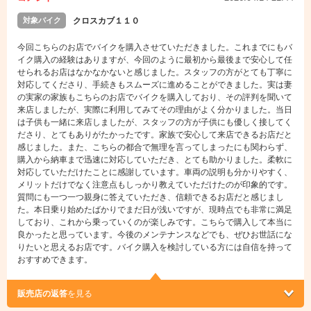
対象バイク
クロスカブ１１０
今回こちらのお店でバイクを購入させていただきました。これまでにもバ
イク購入の経験はありますが、今回のように最初から最後まで安心して任
せられるお店はなかなかないと感じました。スタッフの方がとても丁寧に
対応してくださり、手続きもスムーズに進めることができました。実は妻
の実家の家族もこちらのお店でバイクを購入しており、その評判を聞いて
来店しましたが、実際に利用してみてその理由がよく分かりました。当日
は子供も一緒に来店しましたが、スタッフの方が子供にも優しく接してく
ださり、とてもありがたかったです。家族で安心して来店できるお店だと
感じました。また、こちらの都合で無理を言ってしまったにも関わらず、
購入から納車まで迅速に対応していただき、とても助かりました。柔軟に
対応していただけたことに感謝しています。車両の説明も分かりやすく、
メリットだけでなく注意点もしっかり教えていただけたのが印象的です。
質問にも一つ一つ親身に答えていただき、信頼できるお店だと感じまし
た。本日乗り始めたばかりでまだ日が浅いですが、現時点でも非常に満足
しており、これから乗っていくのが楽しみです。こちらで購入して本当に
良かったと思っています。今後のメンテナンスなどでも、ぜひお世話にな
りたいと思えるお店です。バイク購入を検討している方には自信を持って
おすすめできます。
販売店の返答
を見る