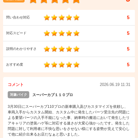
5
問い合わせ対応
5
対応スピード
5
説明のわかりやすさ
5
おすすめ度
コメント
2026.06.19 11:31
対象バイク
スーパーカブ１１０プロ
3月30日にスーパーカブ110プロの新車購入及びカスタマイズを依頼し、
車両入手からカスタム開始、カスタム中に発生したパーツ受注先の問題に
よる要望パーツの入手不能になった事、納車時の搬送において発生したリ
アキャリアの塗装ハゲ等に対応する速さが大変心強かったです。発生した
問題に対して利用者に不快な思いをさせない様にする姿勢が見えて安心し
て他に紹介出来るお店だなぁと思いました。