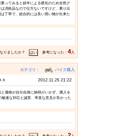
後乗ってみると経年による硬化のため全然グ
ヤは消耗品なので仕方ないですけど、乗り出
明は丁寧で、総合的には良い買い物が出来た
4
なりましたか？
参考になった：
人
カテゴリ：
バイク購入
2012.11.25 21:22
ＡＲ
商品と価格が自分自身に納得がいかず、購入を
の敏速な対応と誠実、率直な意見が良かった
2
なりましたか？
参考になった：
人