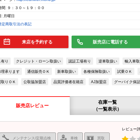
時間: ９：３０～１９：００
: 月曜日
特定商取引法の表記
来店を予約する
販売店に電話する
ス有り
クレジット・ローン取扱い
認証工場有り
逆車取扱い
輸入車取
修理承ります
通信販売ＯＫ
新車取扱い
各種保険取扱い
試乗ＯＫ
買取りＯＫ
公取協加盟店
品質評価者在籍店
AJ加盟店
グーバイク保
在庫一覧
販売店レビュー
（一覧表示）
レビュー
メンテナンス/定期点検
車検
買取