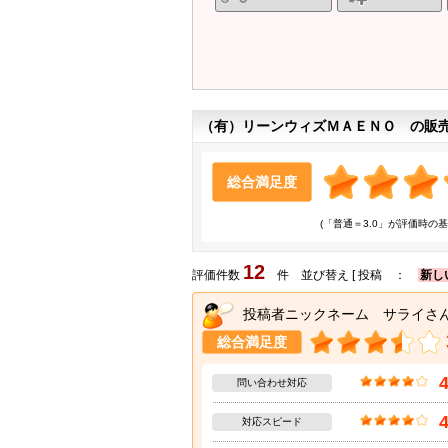
（有）リーンウィズＭＡＥＮＯ の販
総合満足度
(「普通＝3.0」が評価時の基
12
評価件数
件 並び替え [ 投稿 ：
新し
投稿者ニックネーム サライさ
総合満足度
問い合わせ対応
対応スピード