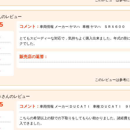
んのレビュー
5
コメント：
車両情報 メーカー:
ヤマハ
車種:
ヤマハ ＳＲＸ６００
5
とてもスピーディーな対応で，気持ちよく購入出来ました。年式の割
クでした。
5
販売店の返答：
5
5
このレビューは参考に
６さんのレビュー
5
コメント：
車両情報 メーカー:
ＤＵＣＡＴＩ
車種:
ＤＵＣＡＴＩ ９
5
こちらの希望以上の額での下取りをしてもらい助かりました。諸経費
入できました。
5