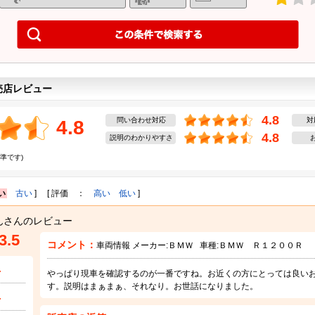
売店レビュー
4.8
問い合わせ対応
対
4.8
4.8
説明のわかりやすさ
準です)
い
古い
] [ 評価 ：
高い
低い
]
んさんのレビュー
3.5
コメント：
車両情報 メーカー:
ＢＭＷ
車種:
ＢＭＷ Ｒ１２００Ｒ
4
やっぱり現車を確認するのが一番ですね。お近くの方にとっては良い
す。説明はまぁまぁ、それなり。お世話になりました。
4