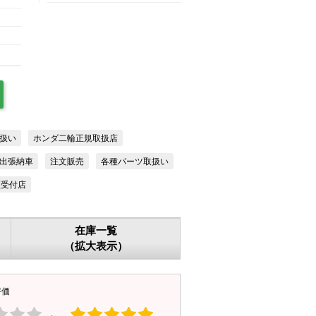
扱い
ホンダ二輪正規取扱店
出張納車
注文販売
各種パーツ取扱い
証受付店
在庫一覧
（拡大表示）
評価