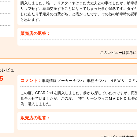
購入しました。唯一、リアタイヤはまだ大丈夫との事でしたが、納車
5
リップせず、結局交換することになってしまった事が残念です。タイ
しにあたり予定外の出費がちょと痛かったです。その他の納車時の説
4
と思います。
4
販売店の返答：
このレビューは参考に
のレビュー
5
コメント：
車両情報 メーカー:
ヤマハ
車種:
ヤマハ ＮＥＷＳ ＧＥ
5
この度、GEAR 2nd を購入しました。前から探していたのですが、
見合わせていましたが、この度、（有）リーンウィズＭＡＥＮＯ 店長
5
為、購入しました。
5
販売店の返答：
5
このレビューは参考に