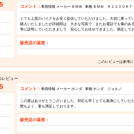
5
コメント：
車両情報 メーカー:
ＢＭＷ
車種:
ＢＭＷ Ｒ１２００ＲＴ
5
とても上質のバイクをお安く提供していただけました。大切に乗って
購入いたしましたが詳細部は 大きな写真で またお電話でも傷のある
5
寧に説明していただきまして 安心してお任せできました。満足して
5
販売店の返答：
5
このレビューは参考に
のレビュー
5
コメント：
車両情報 メーカー:
ホンダ
車種:
ホンダ ジョルノ
5
この度はありがとうございました。対応も早くとても親身にしていた
態もよく、妻も満足しております。
5
販売店の返答：
5