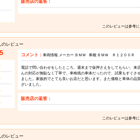
販売店の返答：
3
3
このレビューは参考に
んのレビュー
5
コメント：
車両情報 メーカー:
ＢＭＷ
車種:
ＢＭＷ Ｒ１２００Ｒ
5
電話で問い合わせをしたところ、週末まで仮押さえをしてもらい、来
んの対応が無駄なく丁寧で、車検残の車体だったので、試乗もすぐさ
5
ました。家族的でとても良いお店だと思います。また価格と車体の品
ざいました。
5
販売店の返答：
5
このレビューは参考に
んのレビュー