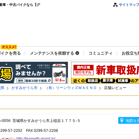
新車・中古バイクなら【グ
サイトマッ
バイクを売る
メンテナンスを依頼する
コミュニティ
お役立ち
城県
かすみがうら市
（有）リーンウィズＭＡＥＮＯ
店舗レビュー
Ｏ
5-0056 茨城県かすみがうら市上稲吉１７７５-５
地図を
0299-57-2202 FAX 0299-57-2208
ムページ：
http://leanwith.mond.jp/