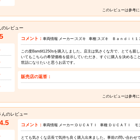
5
このレビューは参考に
んのレビュー
5
コメント：
車両情報 メーカー:
スズキ
車種:
スズキ Ｂａｎｄｉｔ１
5
この度Bandit1250sを購入しました。店主は気さくな方で、とても
いてもこちらの希望価格を提示していただき、すぐに購入を決めるこ
5
世話になりたいと思うお店です。
5
販売店の返答：
5
このレビューは参考に
さんのレビュー
4.5
コメント：
車両情報 メーカー:
ＤＵＣＡＴＩ
車種:
ＤＵＣＡＴＩ モ
5
とても気さくな店長で気持ち良く購入出来ました。事前の問い合わせ