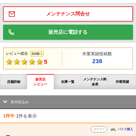
メンテナンス問合せ
販売店に電話する
レビュー総合
作業実績投稿数
1
投稿数:
238
5
販売店
メンテナンス料
店舗詳細
在庫一覧
作業実績
レビュー
金表
条件絞込み
1件中
1件
を表示
カテゴリ
バイク購入