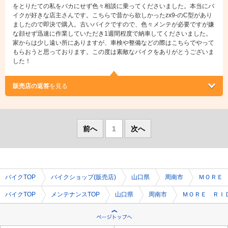
をとりたての私をバカにせず色々相談に乗ってくださいました。本当にバ
イクが好きな店主さんです。こちらで昔から欲しかったzx9-のC型があり
ましたので即決で購入。古いバイクですので、色々メンテが必要ですが嫌
な顔せず迅速に作業していただき1週間程度で納車してくださいました。
家からは少し遠い所にありますが、車検や整備などの際はこちらでやって
もらおうと思っております。この度は素敵なバイクをありがとうございま
した！
販売店の返答
を見る
前へ
1
次へ
バイクTOP
バイクショップ(販売店)
山口県
周南市
ＭＯＲＥ
バイクTOP
メンテナンスTOP
山口県
周南市
ＭＯＲＥ ＲＩ