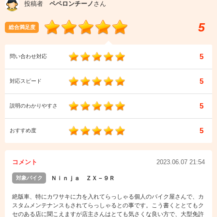
投稿者
ペペロンチーノ
さん
5
総合満足度
5
問い合わせ対応
5
対応スピード
5
説明のわかりやすさ
5
おすすめ度
コメント
2023.06.07 21:54
対象バイク
Ｎｉｎｊａ ＺＸ－９Ｒ
絶版車、特にカワサキに力を入れてらっしゃる個人のバイク屋さんで、カ
スタムメンテナンスもされてらっしゃるとの事です。こう書くととてもク
セのある店に聞こえますが店主さんはとても気さくな良い方で、大型免許