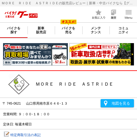
ＭＯＲＥ ＲＩＤＥ ＡＳＴＲＩＤＥの販売店レビュー｜新車・中古バイクなら【グーバイク(GooBike)】
バイクを
新車
バイクを
メンテ
コミュ
探す
販売店
売る
ナンス
ニティ
ＭＯＲＥ ＲＩＤＥ ＡＳＴＲＩＤＥ
地図を見る
〒 745-0621 山口県周南市原６４６-１３
営業時間: ９：００-１８：００
定休日: 毎週木曜日
特定商取引法の表記