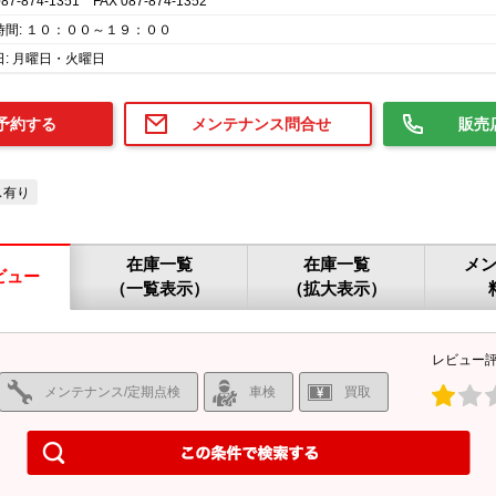
087-874-1351 FAX 087-874-1352
時間: １０：００～１９：００
日: 月曜日・火曜日
予約する
メンテナンス問合せ
販売
ス有り
在庫一覧
在庫一覧
メ
ビュー
（一覧表示）
（拡大表示）
レビュー
メンテナンス/定期点検
車検
買取