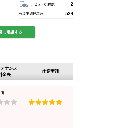
2
レビュー投稿数
528
作業実績投稿数
店に電話する
ンテナンス
作業実績
料金表
評価
～