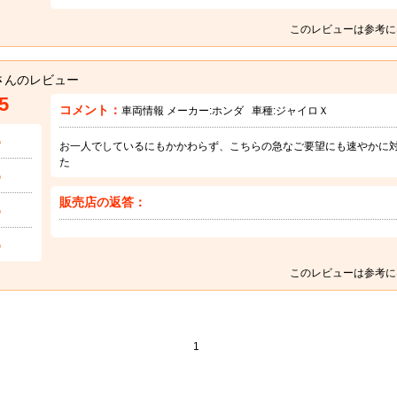
このレビューは参考に
さんのレビュー
5
コメント：
車両情報 メーカー:
ホンダ
車種:
ジャイロＸ
5
お一人でしているにもかかわらず、こちらの急なご要望にも速やかに
た
5
販売店の返答：
5
5
このレビューは参考に
1