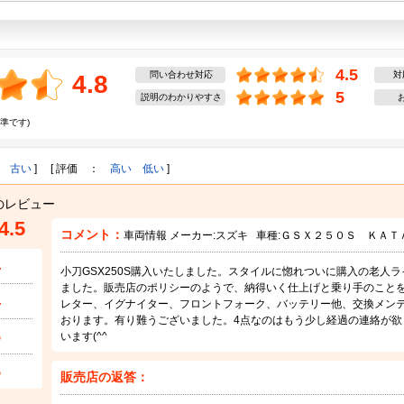
4.5
問い合わせ対応
対
4.8
5
説明のわかりやすさ
準です)
古い
] [ 評価 ：
高い
低い
]
のレビュー
4.5
コメント：
車両情報 メーカー:
スズキ
車種:
ＧＳＸ２５０Ｓ ＫＡＴ
4
小刀GSX250S購入いたしました。スタイルに惚れついに購入の老人
ました。販売店のポリシーのようで、納得いく仕上げと乗り手のこと
4
レター、イグナイター、フロントフォーク、バッテリー他、交換メン
おります。有り難うございました。4点なのはもう少し経過の連絡が欲
5
います(^^ゞ
5
販売店の返答：