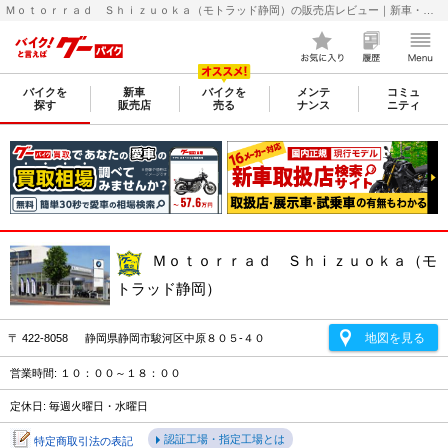
Ｍｏｔｏｒｒａｄ Ｓｈｉｚｕｏｋａ（モトラッド静岡）の販売店レビュー｜新車・中古バイクなら【グーバイク(GooBike)】
バイクを
新車
バイクを
メンテ
コミュ
探す
販売店
売る
ナンス
ニティ
Ｍｏｔｏｒｒａｄ Ｓｈｉｚｕｏｋａ（モ
トラッド静岡）
地図を見る
〒 422-8058 静岡県静岡市駿河区中原８０５-４０
営業時間: １０：００～１８：００
定休日: 毎週火曜日・水曜日
認証工場・指定工場とは
特定商取引法の表記