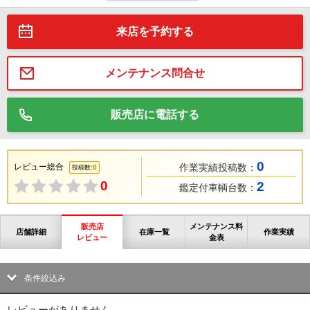
来店を予約する
メンテナンス問合せ
販売店に電話する
0
レビュー総合
作業実績投稿数：
0
投稿数:
0
2
鑑定付車輌台数：
販売店
メンテナンス料
店舗詳細
在庫一覧
作業実績
レビュー
金表
条件絞込み
レビューがありません。