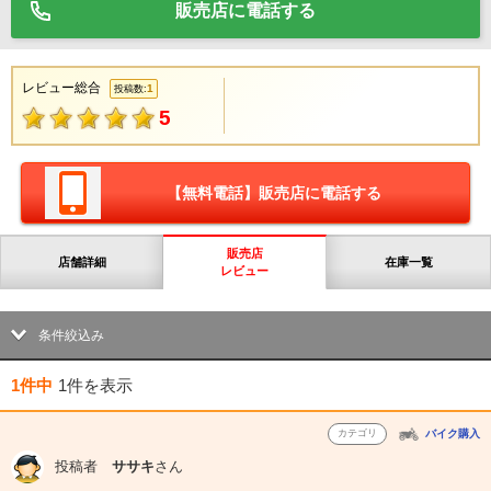
販売店に電話する
レビュー総合
1
投稿数:
5
【無料電話】販売店に電話する
販売店
店舗詳細
在庫一覧
レビュー
条件絞込み
1件中
1件
を表示
カテゴリ
バイク購入
投稿者
ササキ
さん