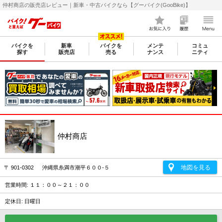
仲村商店の販売店レビュー｜新車・中古バイクなら【グーバイク(GooBike)】
バイクを
新車
バイクを
メンテ
コミュ
探す
販売店
売る
ナンス
ニティ
仲村商店
地図を見る
〒 901-0302 沖縄県糸満市潮平６００-５
営業時間: １１：００～２１：００
定休日: 日曜日