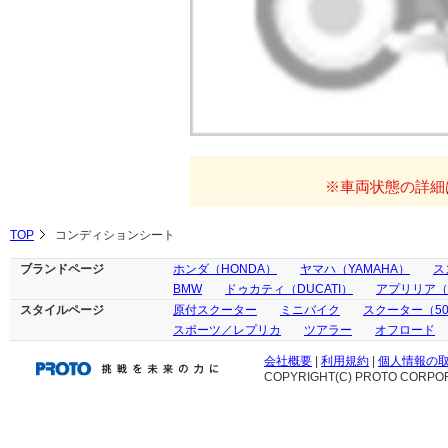
※車両状態の詳細
TOP
コンディションシート
ブランドページ
ホンダ（HONDA）
ヤマハ（YAMAHA）
ス
BMW
ドゥカティ（DUCATI）
アプリリア（ap
スタイルページ
原付スクーター
ミニバイク
スクーター（50
スポーツ／レプリカ
ツアラー
オフロード
会社概要
|
利用規約
|
個人情報の
COPYRIGHT(C) PROTO CORPOR