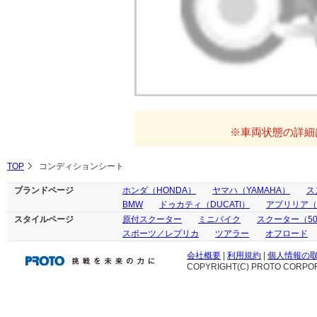
※車両状態の詳細
TOP
コンディションシート
ブランドページ
ホンダ（HONDA）
ヤマハ（YAMAHA）
ス
BMW
ドゥカティ（DUCATI）
アプリリア（ap
スタイルページ
原付スクーター
ミニバイク
スクーター（50
スポーツ／レプリカ
ツアラー
オフロード
会社概要
|
利用規約
|
個人情報の
COPYRIGHT(C) PROTO CORPOR