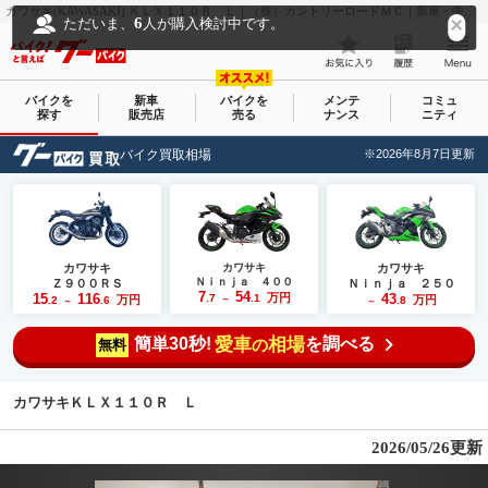
カワサキ(KAWASAKI) ＫＬＸ１１０Ｒ Ｌ｜（株）カントリーロードＭＣ｜新車・中古バイクなら【グーバイク(GooBike)】
6
ただいま、
人が購入検討中です。
バイクを
新車
バイクを
メンテ
コミュ
探す
販売店
売る
ナンス
ニティ
バイク買取相場
※2026年8月7日更新
カワサキ
カワサキ
カワサキ
Ｎｉｎｊａ ４００
Ｚ９００ＲＳ
Ｎｉｎｊａ ２５０
7
54
15
116
万円
43
.7
.1
万円
万円
.2
.6
～
.8
～
～
簡単30秒!
愛車
相場
を調べる
の
無料
カワサキＫＬＸ１１０Ｒ Ｌ
2026/05/26更新