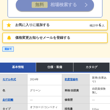
6
お気に入りに追加する
検討中
人
価格変更お知らせメールを登録する
通販可
基本情報
仕様・装備
カタログ
新車(在庫あ
モデル年式
2024年
初度登録年
り)
自賠責保険
色
グリーン
車検/自賠責
無し
走行距離
―
修復歴
―
オフロード/コンペティ
タイプ
排気量
111cc