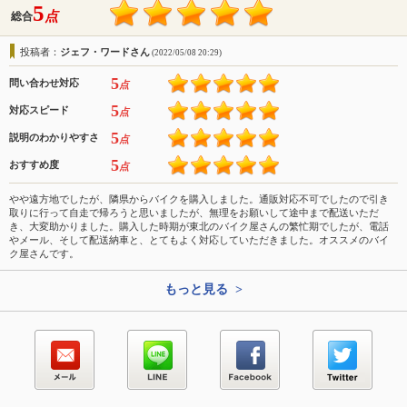
5
点
総合
投稿者：
ジェフ・ワードさん
(2022/05/08 20:29)
5
問い合わせ対応
点
5
対応スピード
点
5
説明のわかりやすさ
点
5
おすすめ度
点
やや遠方地でしたが、隣県からバイクを購入しました。通販対応不可でしたので引き
取りに行って自走で帰ろうと思いましたが、無理をお願いして途中まで配送いただ
き、大変助かりました。購入した時期が東北のバイク屋さんの繁忙期でしたが、電話
やメール、そして配送納車と、とてもよく対応していただきました。オススメのバイ
ク屋さんです。
もっと見る >