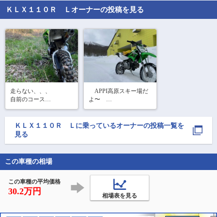
ＫＬＸ１１０Ｒ Ｌ
オーナーの投稿を見る
走らない、、、

　APPI高原スキー場だ
自前のコース

よ〜　

草だらけ

（季語なし）

最近メッキリ雪溶けて
ＫＬＸ１１０Ｒ Ｌ
に乗っているオーナーの投稿一覧を
雪上ライドが難しくな
誰かに走って欲し
見る
ってきた。　

い、、、。
午後からのツーリング
会場も融雪で中止。　

この車種の相場
ならばと朝から単独で
安比高原スキー場に来
たと言う訳でガソリン
この車種の平均価格
満タン使
30.2万円
相場表を見る