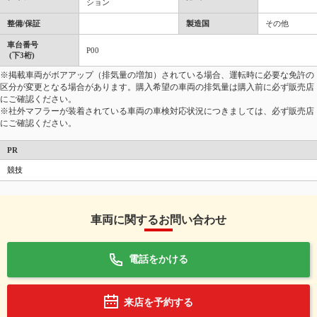
ション
整備/保証
製造国
その他
車台番号
P00
(下3桁)
※掲載車両がボアアップ（排気量の増加）されている場合、運転時に必要な免許の
区分が変更となる場合があります。購入希望の車両の排気量は購入前に必ず販売店
にご確認ください。
※社外マフラーが装着されている車両の車検対応状況につきましては、必ず販売店
にご確認ください。
PR
競技
車両に関するお問い合わせ
電話をかける
来店を予約する