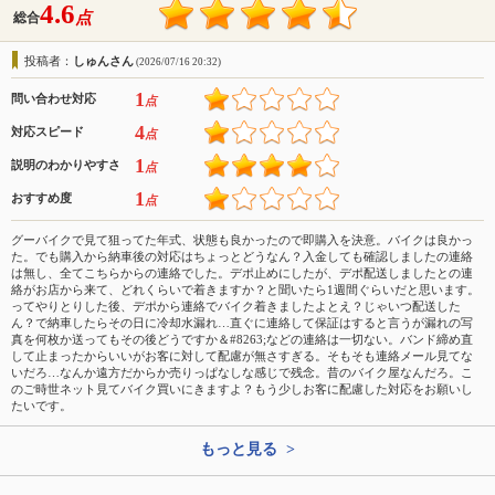
4.6
点
総合
投稿者：
しゅんさん
(2026/07/16 20:32)
1
問い合わせ対応
点
4
対応スピード
点
1
説明のわかりやすさ
点
1
おすすめ度
点
グーバイクで見て狙ってた年式、状態も良かったので即購入を決意。バイクは良かっ
た。でも購入から納車後の対応はちょっとどうなん？入金しても確認しましたの連絡
は無し、全てこちらからの連絡でした。デポ止めにしたが、デポ配送しましたとの連
絡がお店から来て、どれくらいで着きますか？と聞いたら1週間ぐらいだと思います。
ってやりとりした後、デポから連絡でバイク着きましたよとえ？じゃいつ配送した
ん？で納車したらその日に冷却水漏れ…直ぐに連絡して保証はすると言うが漏れの写
真を何枚か送ってもその後どうですか＆#8263;などの連絡は一切ない。バンド締め直
して止まったからいいがお客に対して配慮が無さすぎる。そもそも連絡メール見てな
いだろ…なんか遠方だからか売りっぱなしな感じで残念。昔のバイク屋なんだろ。こ
のご時世ネット見てバイク買いにきますよ？もう少しお客に配慮した対応をお願いし
たいです。
もっと見る >