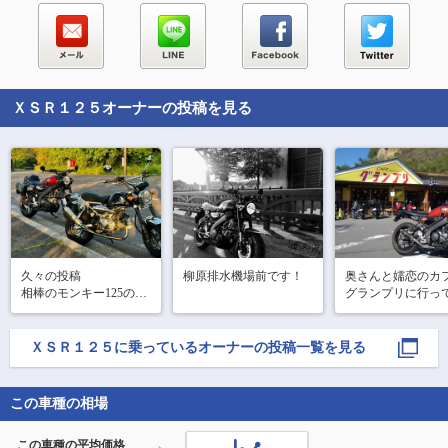
ＸＳＲ１２５
オーナーの投稿を見る
久々の投稿

柳原排水機場前です！
奥さんと嬬恋のカ
相棒のモンキー125のカ
グランプリに行っ
スタムをしたので試運
ました

転ついでに大崎の鼻へ
今期お初です。過
ツーリング。

よりお客さんが多く
ＸＳＲ１２５
に乗っているオーナーの投稿一覧を見る
元々は付き合いで乗っ
注文してから1時
ていたはずの相棒の方
りました（笑）

が今となってはスゴい
ハンバーガーはと
この車種の相場
カスタムを施している
美味しかったです！
ような…

去年よりも美味し
この車種の平均価格
恐るべしモンキー沼。
っているよう