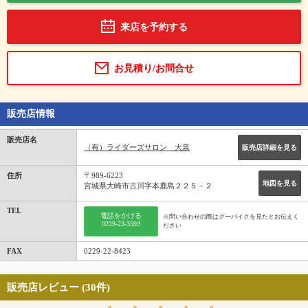
来店を予約する
お見積り/お問合せ
販売店情報
販売店名
（有）ライダーズサロン 大泉
販売店詳細を見る
住所
〒989-6223
地図を見る
宮城県大崎市古川字本鹿島２２５－２
TEL
電話をかける
※問い合わせの際はグーバイクを見たとお伝えく
0229-23-3593
ださい
FAX
0229-22-8423
販売店レビュー (30件)