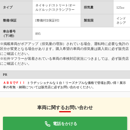
ネイキッド/ストリート/オー
タイプ
排気量
125cc
ルドルック/スクランブラー
インド
整備/保証
[整備付][保証付]
製造国
ネシア
車台番号
895
(下3桁)
※掲載車両がボアアップ（排気量の増加）されている場合、運転時に必要な免許の
区分が変更となる場合があります。購入希望の車両の排気量は購入前に必ず販売店
にご確認ください。
※社外マフラーが装着されている車両の車検対応状況につきましては、必ず販売店
にご確認ください。
PR
ＡＢＳでＦＩ！
トラヂッショナルな１台！リーズナブルな価格で登場お買い得！展示
車の有無・納期については販売店に必ずお問い合わせください。
車両に関するお問い合わせ
電話をかける