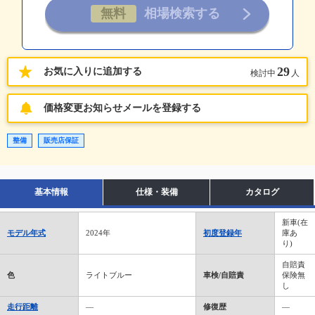
29
お気に入りに追加する
検討中
人
価格変更お知らせメールを登録する
整備
販売店保証
基本情報
仕様・装備
カタログ
新車(在
モデル年式
2024年
初度登録年
庫あ
り)
自賠責
色
ライトブルー
車検/自賠責
保険無
し
走行距離
―
修復歴
―