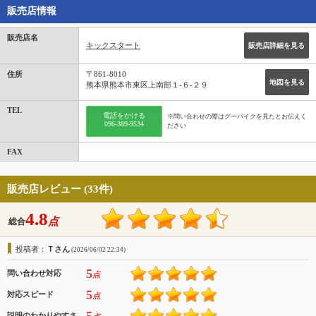
販売店情報
販売店名
キックスタート
販売店詳細を見る
住所
〒861-8010
地図を見る
熊本県熊本市東区上南部１‐６‐２９
TEL
電話をかける
※問い合わせの際はグーバイクを見たとお伝えく
096-389-9534
ださい
FAX
販売店レビュー (33件)
4.8
点
総合
投稿者：
Ｔさん
(2026/06/02 22:34)
5
問い合わせ対応
点
5
対応スピード
点
説明のわかりやすさ