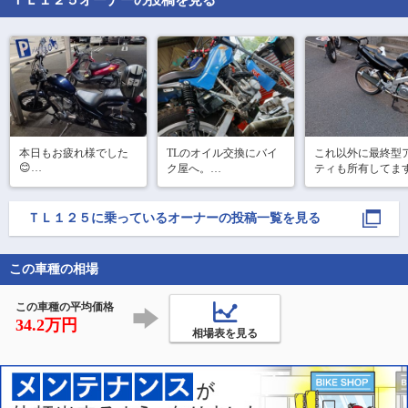
ＴＬ１２５
オーナーの投稿を見る
本日もお疲れ様でした
TLのオイル交換にバイ
これ以外に最終型
😊

ク屋へ。

ティも所有してま
窓際から串が落ちてき
すべて乗車定員②
たら去年まで飼ってた
なんか変わったナンバ
のです。　でもTL
猫🐾の毛が付いてい
ーのエイプが🤔

ツは多少の根性が
ＴＬ１２５
に乗っているオーナーの投稿一覧を見る
た……

災害救助関連ですか
ます!
　毛は捨ててしまい、
ね？

生前に拾って集めた髭
この車種の相場
と爪は今でも保管して
あ、オイルは切り粉た
ます😺😽😿😷
っぷりのメタリックで
この車種の平均価格
した💧

34.2万円
オイルの量が少ないバ
相場表を見る
イクはマメに替えてや
らないとですね