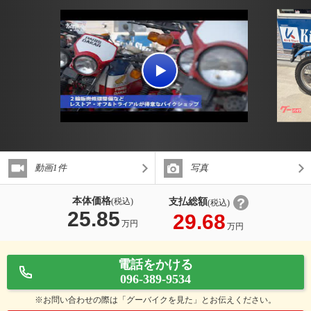
動画1件
写真
本体価格
支払総額
(税込)
(税込)
25.85
29.68
万円
万円
電話をかける
096-389-9534
※お問い合わせの際は「グーバイクを見た」とお伝えください。