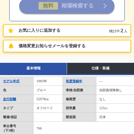
2
お気に入りに追加する
検討中
人
価格変更お知らせメールを登録する
基本情報
仕様・装備
モデル年式
1983年
初度登録年
―
色
ブルー
車検/自賠責
自賠責保険無し
走行距離
5297Km
修復歴
なし
タイプ
オフロード
排気量
125cc
整備/保証
製造国
日本
車台番号
766
(下3桁)