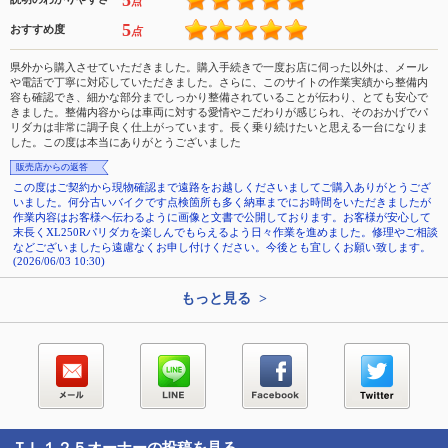
5
点
5
おすすめ度
点
県外から購入させていただきました。購入手続きで一度お店に伺った以外は、メール
や電話で丁寧に対応していただきました。さらに、このサイトの作業実績から整備内
容も確認でき、細かな部分までしっかり整備されていることが伝わり、とても安心で
きました。整備内容からは車両に対する愛情やこだわりが感じられ、そのおかげでパ
リダカは非常に調子良く仕上がっています。長く乗り続けたいと思える一台になりま
した。この度は本当にありがとうございました
販売店からの返答
この度はご契約から現物確認まで遠路をお越しくださいましてご購入ありがとうござ
いました。何分古いバイクです点検箇所も多く納車までにお時間をいただきましたが
作業内容はお客様へ伝わるように画像と文書で公開しております。お客様が安心して
末長くXL250Rパリダカを楽しんでもらえるよう日々作業を進めました。修理やご相談
などございましたら遠慮なくお申し付けください。今後とも宜しくお願い致します。
(2026/06/03 10:30)
もっと見る >