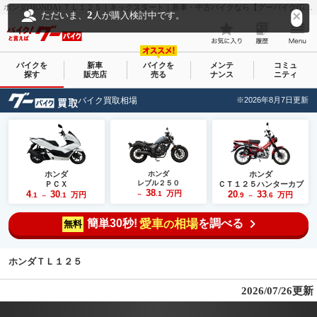
ホンダ(HONDA) ＴＬ１２５｜キックスタート｜新車・中古バイクなら【グーバイク(GooBike)】
2
ただいま、
人が購入検討中です。
バイクを
新車
バイクを
メンテ
コミュ
探す
販売店
売る
ナンス
ニティ
バイク買取相場
※2026年8月7日更新
ホンダ
ホンダ
ホンダ
レブル２５０
ＰＣＸ
ＣＴ１２５ハンターカブ
38
4
30
万円
20
33
.1
万円
万円
.1
.1
～
.9
.6
～
～
簡単30秒!
愛車
相場
を調べる
の
無料
ホンダＴＬ１２５
2026/07/26更新